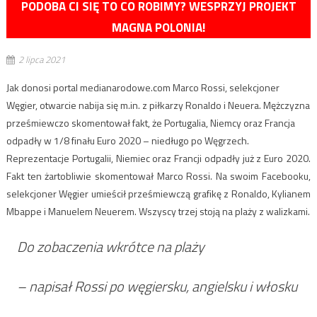
PODOBA CI SIĘ TO CO ROBIMY? WESPRZYJ PROJEKT
MAGNA POLONIA!
2 lipca 2021
Jak donosi portal medianarodowe.com Marco Rossi, selekcjoner
Węgier, otwarcie nabija się m.in. z piłkarzy Ronaldo i Neuera. Mężczyzna
prześmiewczo skomentował fakt, że Portugalia, Niemcy oraz Francja
odpadły w 1/8 finału Euro 2020 – niedługo po Węgrzech.
Reprezentacje Portugalii, Niemiec oraz Francji odpadły już z Euro 2020.
Fakt ten żartobliwie skomentował Marco Rossi. Na swoim Facebooku,
selekcjoner Węgier umieścił prześmiewczą grafikę z Ronaldo, Kylianem
Mbappe i Manuelem Neuerem. Wszyscy trzej stoją na plaży z walizkami.
Do zobaczenia wkrótce na plaży
– napisał Rossi po węgiersku, angielsku i włosku