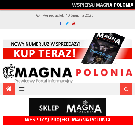
W
S
P
I
E
R
A
J
M
A
G
N
A
P
O
L
O
N
I
A
Poniedziałek, 10 Sierpnia 2026
WESPRZYJ PROJEKT MAGNA POLONIA