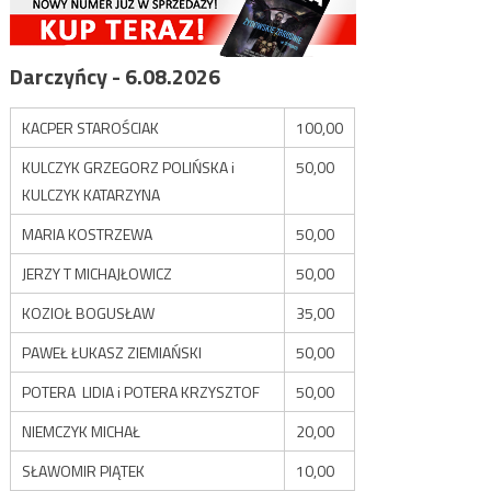
Darczyńcy - 6.08.2026
KACPER STAROŚCIAK
100,00
KULCZYK GRZEGORZ POLIŃSKA i
50,00
KULCZYK KATARZYNA
MARIA KOSTRZEWA
50,00
JERZY T MICHAJŁOWICZ
50,00
KOZIOŁ BOGUSŁAW
35,00
PAWEŁ ŁUKASZ ZIEMIAŃSKI
50,00
POTERA LIDIA i POTERA KRZYSZTOF
50,00
NIEMCZYK MICHAŁ
20,00
SŁAWOMIR PIĄTEK
10,00