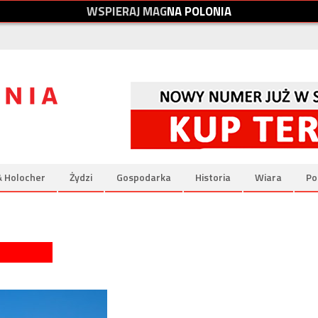
W
S
P
I
E
R
A
J
M
A
G
N
A
P
O
L
O
N
I
A
& Holocher
Żydzi
Gospodarka
Historia
Wiara
Po