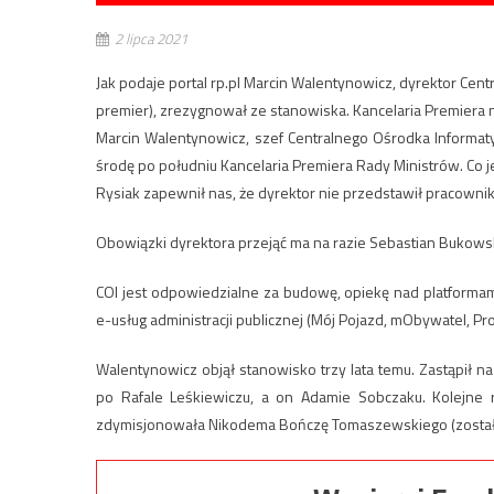
2 lipca 2021
Jak podaje portal rp.pl Marcin Walentynowicz, dyrektor Cent
premier), zrezygnował ze stanowiska. Kancelaria Premiera 
Marcin Walentynowicz, szef Centralnego Ośrodka Informat
środę po południu Kancelaria Premiera Rady Ministrów. Co 
Rysiak zapewnił nas, że dyrektor nie przedstawił pracowni
Obowiązki dyrektora przejąć ma na razie Sebastian Bukowski,
COI jest odpowiedzialne za budowę, opiekę nad platforma
e-usług administracji publicznej (Mój Pojazd, mObywatel, Prof
Walentynowicz objął stanowisko trzy lata temu. Zastąpił na
po Rafale Leśkiewiczu, a on Adamie Sobczaku. Kolejne r
zdymisjonowała Nikodema Bończę Tomaszewskiego (został 