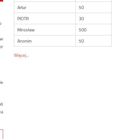
Artur
50
PIOTR
30
o
Mirosław
500
 w
Anonim
50
or
Więcej...
ie
aś
ka