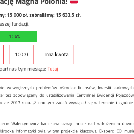
ację Magna Polonia!
my:
15 000
zł, zebraliśmy:
15 633,5
zł.
szej fundacji.
104%
100 zł
Inna kwota
parł nas tym miesiącu:
Tutaj
ie wewnętrznych problemów ośrodka: finansów, kwestii kadrowych
ał też zobowiązany do ustabilizowania Centralnej Ewidencji Pojazdów
dzie 2017 roku. „Z obu tych zadań wywiązał się w terminie i zgodnie
Marcin Walentynowicz kancelaria uznaje prace nad wdrożeniem dowo
środka Informatyki była w tym projekcie kluczowa. Eksperci COI musie