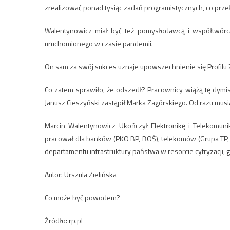
zrealizować ponad tysiąc zadań programistycznych, co przeło
Walentynowicz miał być też pomysłodawcą i współtwórcą
uruchomionego w czasie pandemii.
On sam za swój sukces uznaje upowszechnienie się Profilu
Co zatem sprawiło, że odszedł? Pracownicy wiążą tę dymi
Janusz Cieszyński zastąpił Marka Zagórskiego. Od razu mus
Marcin Walentynowicz Ukończył Elektronikę i Telekomunika
pracował dla banków (PKO BP, BOŚ), telekomów (Grupa TP, dz
departamentu infrastruktury państwa w resorcie cyfryzacji, gd
Autor: Urszula Zielińska
Co może być powodem?
Źródło: rp.pl