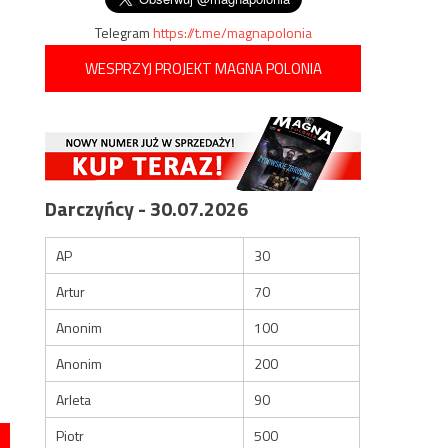
Telegram
https://t.me/magnapolonia
WESPRZYJ PROJEKT MAGNA POLONIA
Darczyńcy - 30.07.2026
AP
30
Artur
70
Anonim
100
Anonim
200
Arleta
90
Piotr
500