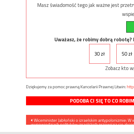
Masz świadomość tego jak ważne jest przetrw
wspie
Uważasz, że robimy dobrą robotę? Ni
30 zł
50 zł
Zobacz kto w
Dziękujemy za pomoc prawną Kancelarii Prawnej Litwin:
http
PODOBA CI SIĘ TO CO ROBI
Nawigacja
Wiceminister Jabłoński o izraelskim antypolonizmie: W 
wypowiedziach polityków izraelskich przewijają się akce
wpisu
antypolskie