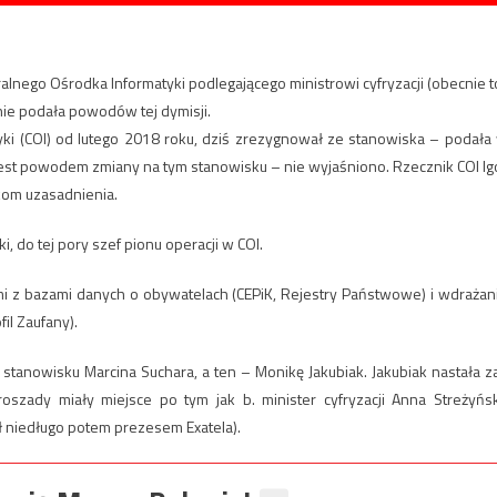
ralnego Ośrodka Informatyki podlegającego ministrowi cyfryzacji (obecnie t
nie podała powodów tej dymisji.
yki (COI) od lutego 2018 roku, dziś zrezygnował ze stanowiska – podała
jest powodem zmiany na tym stanowisku – nie wyjaśniono. Rzecznik COI Ig
kom uzasadnienia.
 do tej pory szef pionu operacji w COI.
mi z bazami danych o obywatelach (CEPiK, Rejestry Państwowe) i wdrażan
il Zaufany).
 stanowisku Marcina Suchara, a ten – Monikę Jakubiak. Jakubiak nastała z
oszady miały miejsce po tym jak b. minister cyfryzacji Anna Streżyńs
niedługo potem prezesem Exatela).