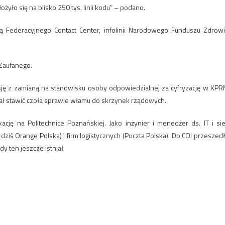
żyło się na blisko 250 tys. linii kodu” – podano.
 Federacyjnego Contact Center, infolinii Narodowego Funduszu Zdrowi
 Zaufanego.
sję z zamianą na stanowisku osoby odpowiedzialnej za cyfryzację w KPR
iał stawić czoła sprawie włamu do skrzynek rządowych.
cję na Politechnice Poznańskiej. Jako inżynier i menedżer ds. IT i sie
iś Orange Polska) i firm logistycznych (Poczta Polska). Do COI przeszedł
y ten jeszcze istniał.