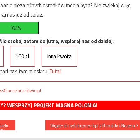
anie niezależnych ośrodków medialnych? Nie zwlekaj więc,
raj nas już od teraz.
104%
e czekaj zatem do jutra, wspieraj nas od dzisiaj.
100 zł
Inna kwota
parł nas tym miesiącu:
Tutaj
s://kancelaria-litwin.pl
MY? WESPRZYJ PROJEKT MAGNA POLONIA!
wielu
Węgierski selekcjoner kpi z Ronaldo i Neuera
nty