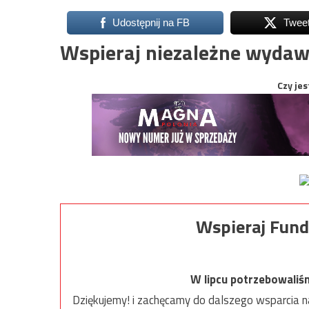
Udostępnij na FB
Twee
Wspieraj niezależne wydaw
Czy jes
Wspieraj Fund
W lipcu potrzebowaliś
Dziękujemy! i zachęcamy do dalszego wsparcia na