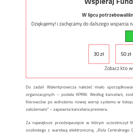
Wspieraj Fund
W lipcu potrzebowaliś
Dziękujemy! i zachęcamy do dalszego wsparcia na
30 zł
50 zł
Zobacz kto w
Do zadań Walentynowicza należeć miało uporządkowan
organizacyjnych – podała KPRM. Według kancelarii, zost
Kierowców po wdrożeniu nowej wersji systemu w listopa
założeniami” – zapewnia kancelaria premiera.
Za największe przedsięwzięcie w którym uczestniczył 
osobistego z warstwą elektroniczną. „Rola Centralnego O