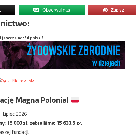
t
Obserwuj nas
Zapisz
nictwo:
t jeszcze naród polski?
ację Magna Polonia!
Lipiec 2026
my:
15 000
zł, zebraliśmy:
15 633,5
zł.
szej fundacji.