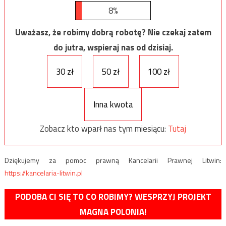
8%
Uważasz, że robimy dobrą robotę? Nie czekaj zatem
do jutra, wspieraj nas od dzisiaj.
30 zł
50 zł
100 zł
Inna kwota
Zobacz kto wparł nas tym miesiącu:
Tutaj
Dziękujemy za pomoc prawną Kancelarii Prawnej Litwin:
https://kancelaria-litwin.pl
PODOBA CI SIĘ TO CO ROBIMY? WESPRZYJ PROJEKT
MAGNA POLONIA!