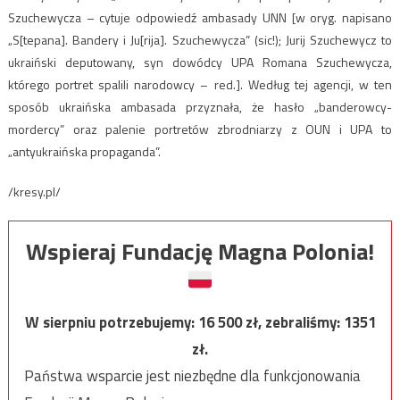
Szuchewycza – cytuje odpowiedź ambasady UNN [w oryg. napisano
„S[tepana]. Bandery i Ju[rija]. Szuchewycza” (sic!); Jurij Szuchewycz to
ukraiński deputowany, syn dowódcy UPA Romana Szuchewycza,
którego portret spalili narodowcy – red.]. Według tej agencji, w ten
sposób ukraińska ambasada przyznała, że hasło „banderowcy-
mordercy” oraz palenie portretów zbrodniarzy z OUN i UPA to
„antyukraińska propaganda”.
/kresy.pl/
Wspieraj Fundację Magna Polonia!
W sierpniu potrzebujemy:
16 500
zł, zebraliśmy:
1351
zł.
Państwa wsparcie jest niezbędne dla funkcjonowania