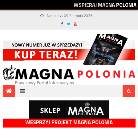
W
S
P
I
E
R
A
J
M
A
G
N
A
P
O
L
O
N
I
A
Niedziela, 09 Sierpnia 2026
WESPRZYJ PROJEKT MAGNA POLONIA