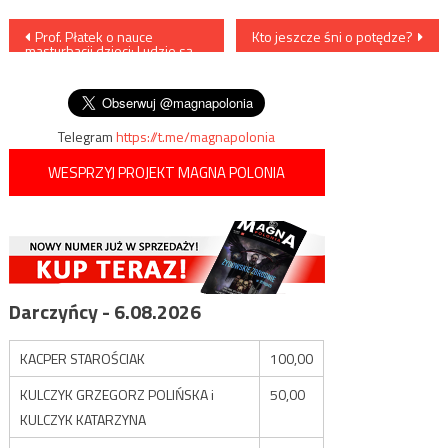
Nawigacja
Prof. Płatek o nauce
Kto jeszcze śni o potędze?
masturbacji dzieci: Ludzie są
wpisu
bardzo ciekawymi
zwierzętami
Telegram
https://t.me/magnapolonia
WESPRZYJ PROJEKT MAGNA POLONIA
Darczyńcy - 6.08.2026
KACPER STAROŚCIAK
100,00
KULCZYK GRZEGORZ POLIŃSKA i
50,00
KULCZYK KATARZYNA