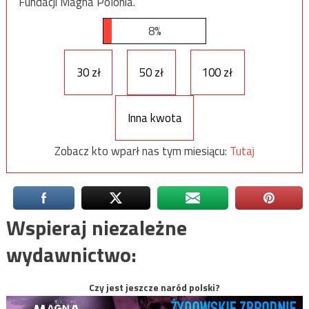
Fundacji Magna Polonia.
8%
30 zł
50 zł
100 zł
Inna kwota
Zobacz kto wparł nas tym miesiącu:
Tutaj
Wspieraj niezależne
wydawnictwo:
Czy jest jeszcze naród polski?