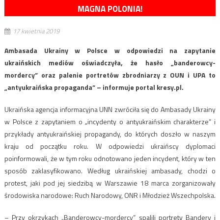
MAGNA POLONIA!
17 kwietnia 2019
Ambasada Ukrainy w Polsce w odpowiedzi na zapytanie
ukraińskich mediów oświadczyła, że hasło „banderowcy-
mordercy” oraz palenie portretów zbrodniarzy z OUN i UPA to
„antyukraińska propaganda” – informuje portal kresy.pl.
Ukraińska agencja informacyjna UNN zwróciła się do Ambasady Ukrainy
w Polsce z zapytaniem o „incydenty o antyukraińskim charakterze” i
przykłady antyukraińskiej propagandy, do których doszło w naszym
kraju od początku roku. W odpowiedzi ukraińscy dyplomaci
poinformowali, że w tym roku odnotowano jeden incydent, który w ten
sposób zaklasyfikowano. Według ukraińskiej ambasady, chodzi o
protest, jaki pod jej siedzibą w Warszawie 18 marca zorganizowały
środowiska narodowe: Ruch Narodowy, ONR i Młodzież Wszechpolska.
– Przy okrzykach „Banderowcy-mordercy” spalili portrety Bandery i