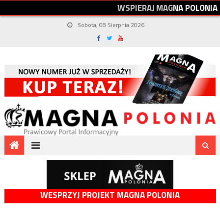
W
S
P
I
E
R
A
J
M
A
G
N
A
P
O
L
O
N
I
A
Sobota, 08 Sierpnia 2026
WESPRZYJ PROJEKT MAGNA POLONIA