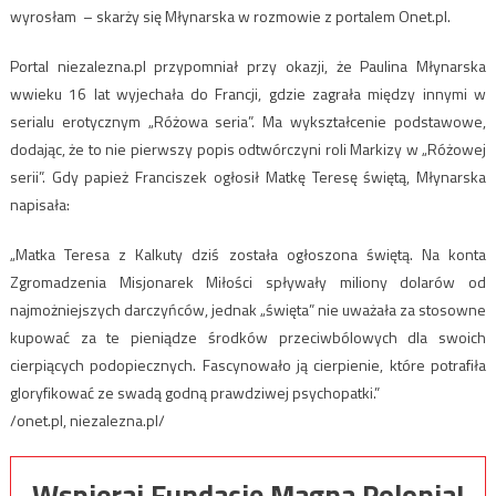
wyrosłam – skarży się Młynarska w rozmowie z portalem Onet.pl.
Portal niezalezna.pl przypomniał przy okazji, że Paulina Młynarska
wwieku 16 lat wyjechała do Francji, gdzie zagrała między innymi w
serialu erotycznym „Różowa seria”. Ma wykształcenie podstawowe,
dodając, że to nie pierwszy popis odtwórczyni roli Markizy w „Różowej
serii”. Gdy papież Franciszek ogłosił Matkę Teresę świętą, Młynarska
napisała:
„Matka Teresa z Kalkuty dziś została ogłoszona świętą. Na konta
Zgromadzenia Misjonarek Miłości spływały miliony dolarów od
najmożniejszych darczyńców, jednak „święta” nie uważała za stosowne
kupować za te pieniądze środków przeciwbólowych dla swoich
cierpiących podopiecznych. Fascynowało ją cierpienie, które potrafiła
gloryfikować ze swadą godną prawdziwej psychopatki.”
/onet.pl, niezalezna.pl/
Wspieraj Fundację Magna Polonia!