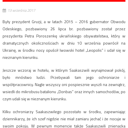
13 września 2017
Były prezydent Gruzji, a w latach 2015 – 2016 gubernator Obwodu
Odeskiego, pozbawiony 26 lipca br. pozbawiony został przez
prezydenta Petra Poroszenkę ukraińskiego obywatelstwa, który w
dramatycznych okolicznościach w dniu 10 września powrócił na
Ukrainę, w środku nocy opuścił lwowski hotel „Leopolis” i udał się w
nieznanym kierunku.
Jeszcze wczoraj w hotelu, w którym Saakaszwili wynajmował pokój,
było mnóstwo ludzi. Przebywali tam jego ochroniarze i
współpracownicy. Nagle wszyscy oni pospiesznie wyszli na zewnątrz,
wsiedli do mikrobusu batalionu „Donbas” oraz innych samochodów, po
czym udali się w nieznanym kierunku.
Kilku ochroniarzy Saakaszwilego pozostało w środku, zapewniając
dziennikarzy, że ich szef nigdzie nie miał zamiaru jechać i że nocuje w
swoim pokoju. W pewnym momencie także Saakaszwili znienacka