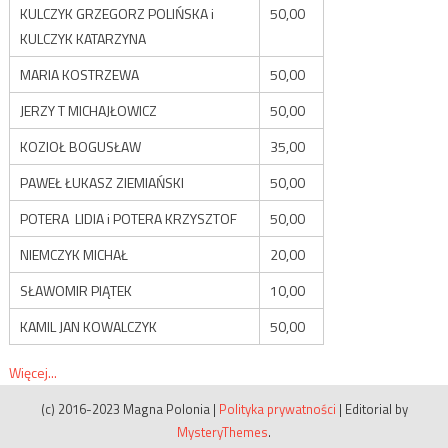
KULCZYK GRZEGORZ POLIŃSKA i
50,00
KULCZYK KATARZYNA
MARIA KOSTRZEWA
50,00
JERZY T MICHAJŁOWICZ
50,00
KOZIOŁ BOGUSŁAW
35,00
PAWEŁ ŁUKASZ ZIEMIAŃSKI
50,00
POTERA LIDIA i POTERA KRZYSZTOF
50,00
NIEMCZYK MICHAŁ
20,00
SŁAWOMIR PIĄTEK
10,00
KAMIL JAN KOWALCZYK
50,00
Więcej...
(c) 2016-2023 Magna Polonia
|
Polityka prywatności
|
Editorial by
MysteryThemes
.