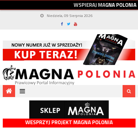
W
S
P
I
E
R
A
J
M
A
G
N
A
P
O
L
O
N
I
A
Niedziela, 09 Sierpnia 2026
WESPRZYJ PROJEKT MAGNA POLONIA