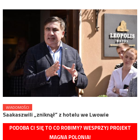
WIADOMOŚCI
Saakaszwili „zniknął” z hotelu we Lwowie
PODOBA CI SIĘ TO CO ROBIMY? WESPRZYJ PROJEKT
MAGNA POLONIA!