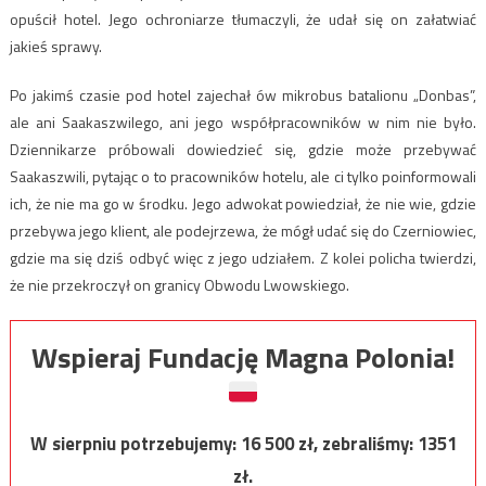
opuścił hotel. Jego ochroniarze tłumaczyli, że udał się on załatwiać
jakieś sprawy.
Po jakimś czasie pod hotel zajechał ów mikrobus batalionu „Donbas”,
ale ani Saakaszwilego, ani jego współpracowników w nim nie było.
Dziennikarze próbowali dowiedzieć się, gdzie może przebywać
Saakaszwili, pytając o to pracowników hotelu, ale ci tylko poinformowali
ich, że nie ma go w środku. Jego adwokat powiedział, że nie wie, gdzie
przebywa jego klient, ale podejrzewa, że mógł udać się do Czerniowiec,
gdzie ma się dziś odbyć więc z jego udziałem. Z kolei policha twierdzi,
że nie przekroczył on granicy Obwodu Lwowskiego.
Wspieraj Fundację Magna Polonia!
W sierpniu potrzebujemy:
16 500
zł, zebraliśmy:
1351
zł.