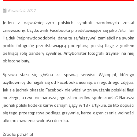
6 września 2017
Jeden z najważniejszych polskich symboli narodowych został
znieważony. Użytkownik Facebooka przedstawiający się jako Artur Jan
Hajduk (najprawdopodobniej dane te są fałszywe) zamieścił na swoim
profilu fotografię przedstawiającą podeptaną polską flagę z godłem
pełniącą rolę bandery cywilnej. Antybohater fotografii trzymał na niej
obłocone buty.
Sprawa stała się głośna za sprawą serwisu Wykop.pl, którego
użytkownicy domagali się od Facebooka usunięcia niegodnego zdjęcia.
Jak się jednak okazało Facebook nie widzi w znieważaniu polskiej flagi
nic złego, a czyn nie narusza jego „standardów społeczności”. Narusza
jednak polski kodeks karny oznajmiający w 137 artykule, że kto dopuści
się tego przestępstwa podlega grzywnie, karze ograniczenia wolności
albo pozbawienia wolności do roku.
Źródło: pch24.pl