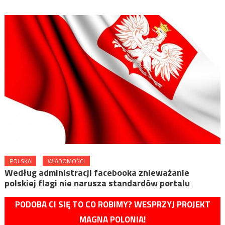
POLSKA
WIADOMOŚCI
Według administracji facebooka znieważanie
polskiej flagi nie narusza standardów portalu
PODOBA CI SIĘ TO CO ROBIMY? WESPRZYJ PROJEKT
MAGNA POLONIA!