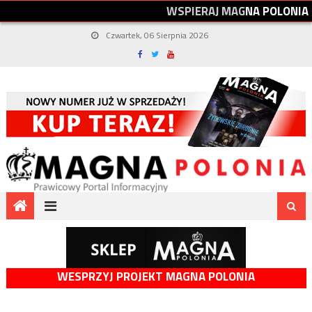
W
S
P
I
E
R
A
J
M
A
G
N
A
P
O
L
O
N
I
A
Czwartek, 06 Sierpnia 2026
WESPRZYJ PROJEKT MAGNA POLONIA