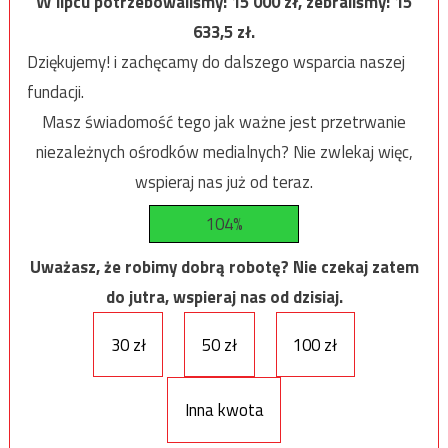
W lipcu potrzebowaliśmy:
15 000
zł, zebraliśmy:
15
633,5
zł.
Dziękujemy! i zachęcamy do dalszego wsparcia naszej
fundacji.
Masz świadomość tego jak ważne jest przetrwanie
niezależnych ośrodków medialnych? Nie zwlekaj więc,
wspieraj nas już od teraz.
104%
Uważasz, że robimy dobrą robotę? Nie czekaj zatem
do jutra, wspieraj nas od dzisiaj.
30 zł
50 zł
100 zł
Inna kwota