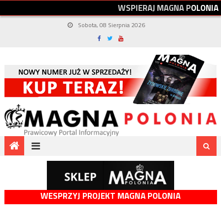
W
S
P
I
E
R
A
J
M
A
G
N
A
P
O
L
O
N
I
A
Sobota, 08 Sierpnia 2026
WESPRZYJ PROJEKT MAGNA POLONIA