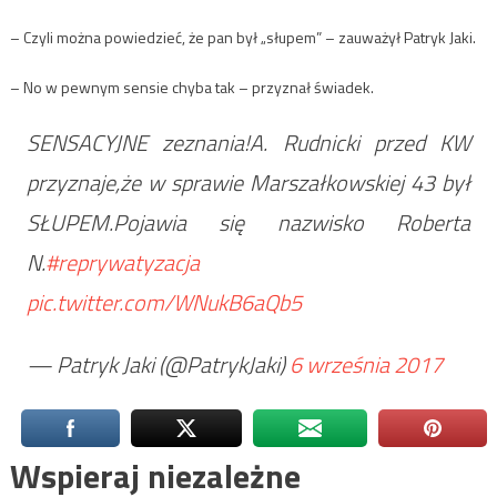
– Czyli można powiedzieć, że pan był „słupem” – zauważył Patryk Jaki.
– No w pewnym sensie chyba tak – przyznał świadek.
SENSACYJNE zeznania!A. Rudnicki przed KW
przyznaje,że w sprawie Marszałkowskiej 43 był
SŁUPEM.Pojawia się nazwisko Roberta
N.
#reprywatyzacja
pic.twitter.com/WNukB6aQb5
— Patryk Jaki (@PatrykJaki)
6 września 2017
Wspieraj niezależne