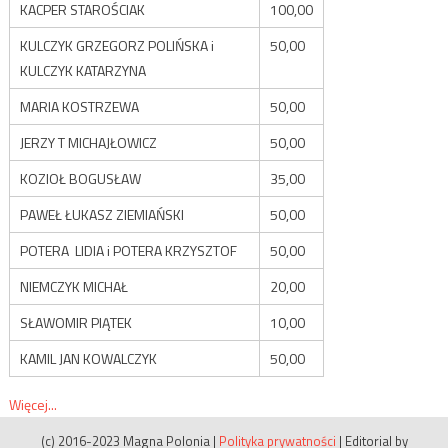
KACPER STAROŚCIAK
100,00
KULCZYK GRZEGORZ POLIŃSKA i
50,00
KULCZYK KATARZYNA
MARIA KOSTRZEWA
50,00
JERZY T MICHAJŁOWICZ
50,00
KOZIOŁ BOGUSŁAW
35,00
PAWEŁ ŁUKASZ ZIEMIAŃSKI
50,00
POTERA LIDIA i POTERA KRZYSZTOF
50,00
NIEMCZYK MICHAŁ
20,00
SŁAWOMIR PIĄTEK
10,00
KAMIL JAN KOWALCZYK
50,00
Więcej...
(c) 2016-2023 Magna Polonia
|
Polityka prywatności
|
Editorial by