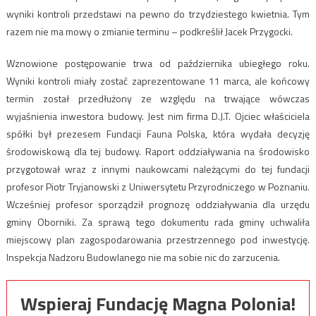
wyniki kontroli przedstawi na pewno do trzydziestego kwietnia. Tym
razem nie ma mowy o zmianie terminu – podkreślił Jacek Przygocki.
Wznowione postępowanie trwa od października ubiegłego roku.
Wyniki kontroli miały zostać zaprezentowane 11 marca, ale końcowy
termin został przedłużony ze względu na trwające wówczas
wyjaśnienia inwestora budowy. Jest nim firma D.J.T. Ojciec właściciela
spółki był prezesem Fundacji Fauna Polska, która wydała decyzję
środowiskową dla tej budowy. Raport oddziaływania na środowisko
przygotował wraz z innymi naukowcami należącymi do tej fundacji
profesor Piotr Tryjanowski z Uniwersytetu Przyrodniczego w Poznaniu.
Wcześniej profesor sporządził prognozę oddziaływania dla urzędu
gminy Oborniki. Za sprawą tego dokumentu rada gminy uchwaliła
miejscowy plan zagospodarowania przestrzennego pod inwestycję.
Inspekcja Nadzoru Budowlanego nie ma sobie nic do zarzucenia.
Wspieraj Fundację Magna Polonia!