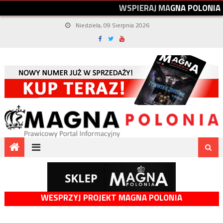
W
S
P
I
E
R
A
J
M
A
G
N
A
P
O
L
O
N
I
A
Niedziela, 09 Sierpnia 2026
WESPRZYJ PROJEKT MAGNA POLONIA