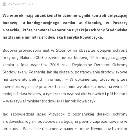
29 kwietnia 2019
We wtorek mają ujrzeć światło dzienne wyniki kontroli dotyczącej
budowy 14-kondygnacyjnego zamku w Stobnicy, w Puszczy
Noteckiej, którą prowadzi Generalna Dyrekcja Ochrony Środowiska
na zlecenie ministra środowiska Henryka Kowalczyka.
Budowa prowadzona jest w Stobnicy na obszarze objętym ochroną
przyrody Natura 2000. Zezwolenie na budowę 14-kondygnacyjnego
zamku z fosą wydał w 2015 roku Regionalny Dyrektor Ochrony
Środowiska w Poznaniu. Jak się okazało, postępowanie środowiskowe
nie zawierało pełnych informacji. – W dokumentacji złożonej przez
inwestora wynika, iż powierzchnia zabudowy obiektu powinna wynieść
mniej niż dwa hektary, a tymczasem wynosi około dwóch i pół hektara
– wskazywał minister środowiska Henryk Kowalczyk.
Jak zapowiedział Jacek Przygocki z poznańskiej dyrekcji ochrony
środowiska, wyniki postępowania będą na pewno zaprezentowane w
terminie. – Wszystkie dokumenty mamy zebrane, Regionalny Dyrektor