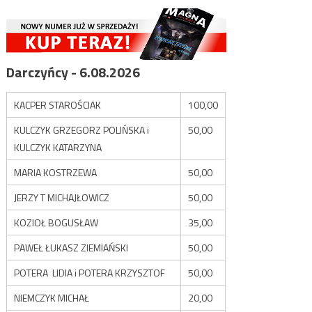
Darczyńcy - 6.08.2026
KACPER STAROŚCIAK
100,00
KULCZYK GRZEGORZ POLIŃSKA i
50,00
KULCZYK KATARZYNA
MARIA KOSTRZEWA
50,00
JERZY T MICHAJŁOWICZ
50,00
KOZIOŁ BOGUSŁAW
35,00
PAWEŁ ŁUKASZ ZIEMIAŃSKI
50,00
POTERA LIDIA i POTERA KRZYSZTOF
50,00
NIEMCZYK MICHAŁ
20,00