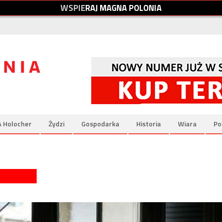
W
S
P
I
E
R
A
J
M
A
G
N
A
P
O
L
O
N
I
A
& Holocher
Żydzi
Gospodarka
Historia
Wiara
Po