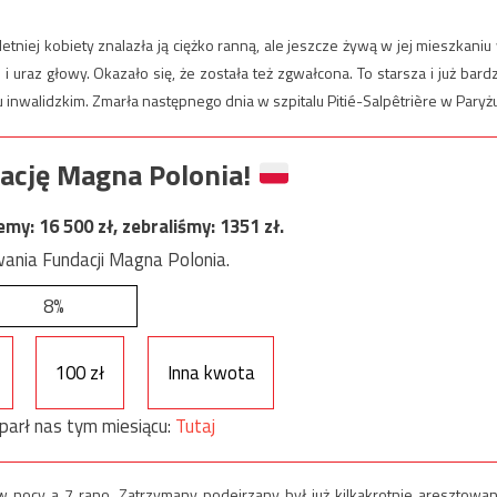
tniej kobiety znalazła ją ciężko ranną, ale jeszcze żywą w jej mieszkaniu
ań i uraz głowy. Okazało się, że została też zgwałcona. To starsza i już bard
 inwalidzkim. Zmarła następnego dnia w szpitalu Pitié-Salpêtrière w Paryżu
ację Magna Polonia!
jemy:
16 500
zł, zebraliśmy:
1351
zł.
ania Fundacji Magna Polonia.
8%
100 zł
Inna kwota
parł nas tym miesiącu:
Tutaj
w nocy a 7 rano. Zatrzymany podejrzany był już kilkakrotnie aresztowan