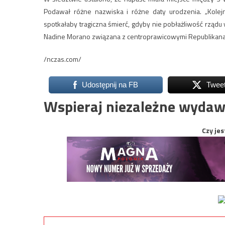
Podawał różne nazwiska i różne daty urodzenia. „Kolejny
spotkałaby tragiczna śmierć, gdyby nie pobłażliwość rządu
Nadine Morano związana z centroprawicowymi Republikana
/nczas.com/
Udostępnij na FB
Twee
Wspieraj niezależne wydaw
Czy jes