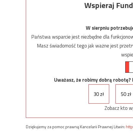
Wspieraj Fund
W sierpniu potrzebu
Państwa wsparcie jest niezbędne dla funkcjonow
Masz świadomość tego jak ważne jest przetrw
wspie
Uważasz, że robimy dobrą robotę? Ni
30 zł
50 zł
Zobacz kto w
Dziękujemy za pomoc prawną Kancelarii Prawnej Litwin:
http