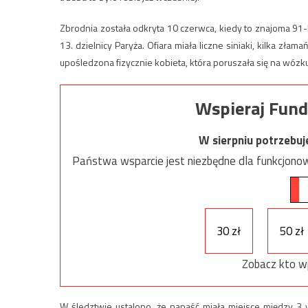
Zbrodnia została odkryta 10 czerwca, kiedy to znajoma 91-le
13. dzielnicy Paryża. Ofiara miała liczne siniaki, kilka złam
upośledzona fizycznie kobieta, która poruszała się na wózku
Wspieraj Fund
W sierpniu potrzebu
Państwa wsparcie jest niezbędne dla funkcjonow
30 zł
50 zł
Zobacz kto w
W śledztwie ustalono, że napaść miała miejsce między 3 