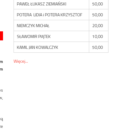
PAWEŁ ŁUKASZ ZIEMIAŃSKI
50,00
POTERA LIDIA i POTERA KRZYSZTOF
50,00
NIEMCZYK MICHAŁ
20,00
SŁAWOMIR PIĄTEK
10,00
KAMIL JAN KOWALCZYK
50,00
Więcej...
om
ym
es
w,
wą
że