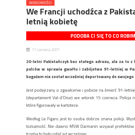
WIADOMOŚCI
We Francji uchodźca z Pakista
letnią kobietę
PODOBA CI SIĘ TO CO ROBI
17 czerwca 2021
20-letni Pakistańczyk bez stałego adresu, ale za to z
palców w sprawie gwałtu i zabójstwa 91-letniej w Par
bagażem nie został wcześniej deportowany do swojego k
Jest podejrzany o zgwałcenie i pobicie na śmierć 91-letnie
(departament Val-d’Oise) we wtorek 15 czerwca. Policja 
które figurowały w kartotece.
Według Le Figaro jest to osoba dobrze znana policji. W
tożsamość. Nie dawno MSW Darmanin wzywał prefektów d
trzeba to było robić już wcześniej.