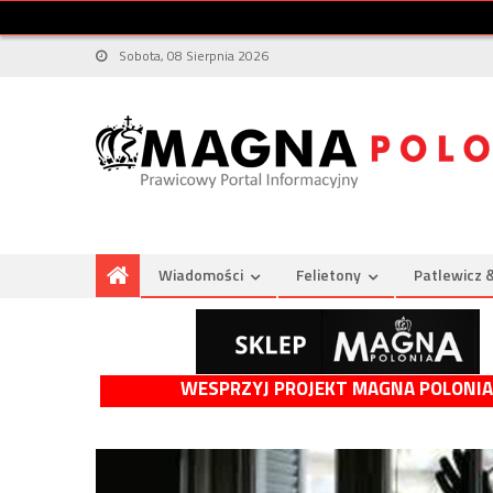
Sobota, 08 Sierpnia 2026
Wiadomości
Felietony
Patlewicz 
WESPRZYJ PROJEKT MAGNA POLONIA