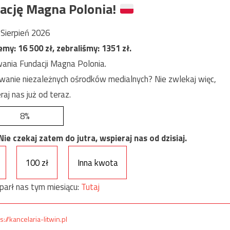
ację Magna Polonia!
Sierpień 2026
jemy:
16 500
zł, zebraliśmy:
1351
zł.
ania Fundacji Magna Polonia.
anie niezależnych ośrodków medialnych? Nie zwlekaj więc,
raj nas już od teraz.
8%
e czekaj zatem do jutra, wspieraj nas od dzisiaj.
100 zł
Inna kwota
parł nas tym miesiącu:
Tutaj
s://kancelaria-litwin.pl