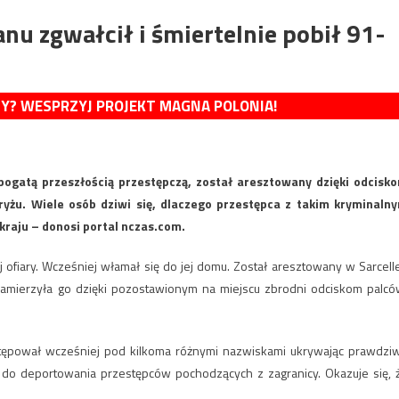
nu zgwałcił i śmiertelnie pobił 91-
MY? WESPRZYJ PROJEKT MAGNA POLONIA!
 bogatą przeszłością przestępczą, został aresztowany dzięki odcisk
yżu. Wiele osób dziwi się, dlaczego przestępca z takim kryminaln
raju – donosi portal nczas.com.
j ofiary. Wcześniej włamał się do jej domu. Został aresztowany w Sarcell
namierzyła go dzięki pozostawionym na miejscu zbrodni odciskom palcó
ystępował wcześniej pod kilkoma różnymi nazwiskami ukrywając prawdzi
o deportowania przestępców pochodzących z zagranicy. Okazuje się, 