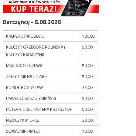
Darczyńcy - 6.08.2026
KACPER STAROŚCIAK
100,00
KULCZYK GRZEGORZ POLIŃSKA i
50,00
KULCZYK KATARZYNA
MARIA KOSTRZEWA
50,00
JERZY T MICHAJŁOWICZ
50,00
KOZIOŁ BOGUSŁAW
35,00
PAWEŁ ŁUKASZ ZIEMIAŃSKI
50,00
POTERA LIDIA i POTERA KRZYSZTOF
50,00
NIEMCZYK MICHAŁ
20,00
SŁAWOMIR PIĄTEK
10,00