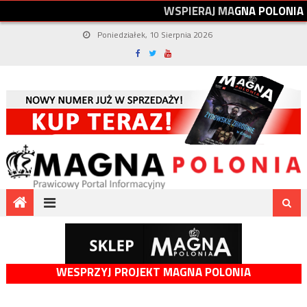
W
S
P
I
E
R
A
J
M
A
G
N
A
P
O
L
O
N
I
A
Poniedziałek, 10 Sierpnia 2026
WESPRZYJ PROJEKT MAGNA POLONIA