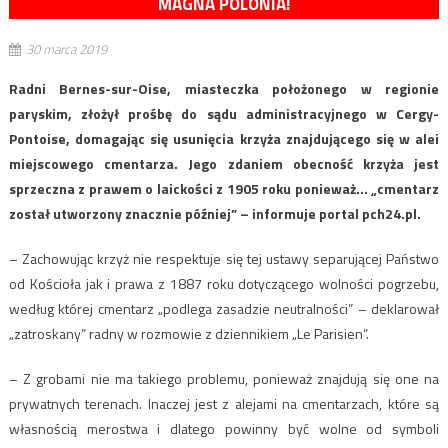
MAGNA POLONIA!
30 marca 2019
Radni Bernes-sur-Oise, miasteczka położonego w regionie
paryskim, złożył prośbę do sądu administracyjnego w Cergy-
Pontoise, domagając się usunięcia krzyża znajdującego się w alei
miejscowego cmentarza. Jego zdaniem obecność krzyża jest
sprzeczna z prawem o laickości z 1905 roku ponieważ… „cmentarz
został utworzony znacznie później” – informuje portal pch24.pl.
– Zachowując krzyż nie respektuje się tej ustawy separującej Państwo
od Kościoła jak i prawa z 1887 roku dotyczącego wolności pogrzebu,
według której cmentarz „podlega zasadzie neutralności” – deklarował
„zatroskany” radny w rozmowie z dziennikiem „Le Parisien”.
– Z grobami nie ma takiego problemu, ponieważ znajdują się one na
prywatnych terenach. Inaczej jest z alejami na cmentarzach, które są
własnością merostwa i dlatego powinny być wolne od symboli