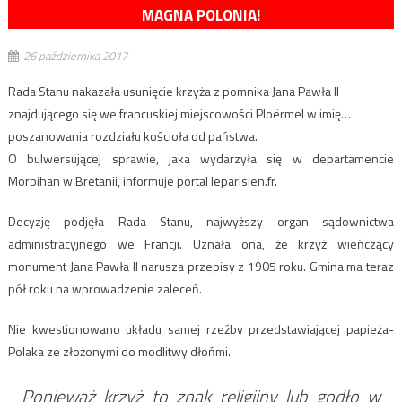
MAGNA POLONIA!
26 października 2017
Rada Stanu nakazała usunięcie krzyża z pomnika Jana Pawła II
znajdującego się we francuskiej miejscowości Ploërmel w imię…
poszanowania rozdziału kościoła od państwa.
O bulwersującej sprawie, jaka wydarzyła się w departamencie
Morbihan w Bretanii, informuje portal leparisien.fr.
Decyzję podjęła Rada Stanu, najwyższy organ sądownictwa
administracyjnego we Francji. Uznała ona, że krzyż wieńczący
monument Jana Pawła II narusza przepisy z 1905 roku. Gmina ma teraz
pół roku na wprowadzenie zaleceń.
Nie kwestionowano układu samej rzeźby przedstawiającej papieża-
Polaka ze złożonymi do modlitwy dłońmi.
Ponieważ krzyż to znak religijny lub godło w