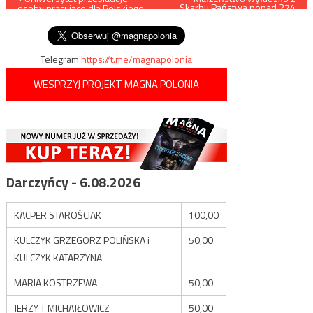
Skarbu Państwa ponad 274
osoby pracujące dla Polskiego
mln zł
wpisu
Rządu?
Telegram
https://t.me/magnapolonia
WESPRZYJ PROJEKT MAGNA POLONIA
Darczyńcy - 6.08.2026
KACPER STAROŚCIAK
100,00
KULCZYK GRZEGORZ POLIŃSKA i
50,00
KULCZYK KATARZYNA
MARIA KOSTRZEWA
50,00
JERZY T MICHAJŁOWICZ
50,00