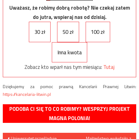
Uważasz, że robimy dobrą robotę? Nie czekaj zatem
do jutra, wspieraj nas od dzisiaj.
30 zł
50 zł
100 zł
Inna kwota
Zobacz kto wparł nas tym miesiącu:
Tutaj
Dziękujemy za pomoc prawną Kancelarii Prawnej Litwin:
https://kancelaria-litwin.pl
PODOBA CI SIĘ TO CO ROBIMY? WESPRZYJ PROJEKT
MAGNA POLONIA!
Nawigacja
Uniwersytet prześladuje
Małżeństwo wyłudziło z