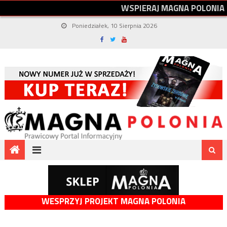
W
S
P
I
E
R
A
J
M
A
G
N
A
P
O
L
O
N
I
A
Poniedziałek, 10 Sierpnia 2026
WESPRZYJ PROJEKT MAGNA POLONIA