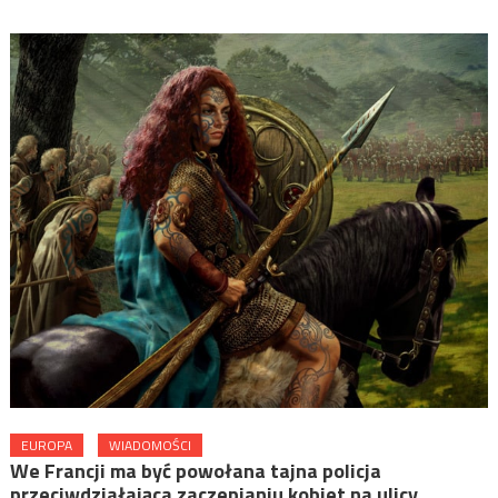
EUROPA
WIADOMOŚCI
We Francji ma być powołana tajna policja
przeciwdziałająca zaczepianiu kobiet na ulicy…