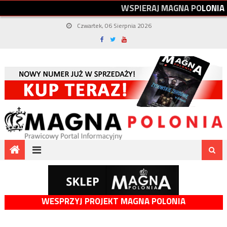
W
S
P
I
E
R
A
J
M
A
G
N
A
P
O
L
O
N
I
A
Czwartek, 06 Sierpnia 2026
WESPRZYJ PROJEKT MAGNA POLONIA