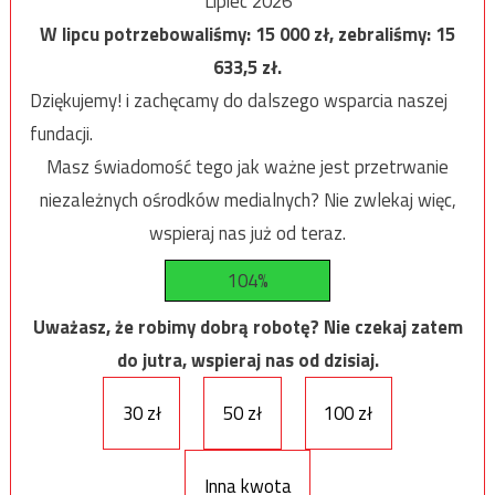
Lipiec 2026
W lipcu potrzebowaliśmy:
15 000
zł, zebraliśmy:
15
633,5
zł.
Dziękujemy! i zachęcamy do dalszego wsparcia naszej
fundacji.
Masz świadomość tego jak ważne jest przetrwanie
niezależnych ośrodków medialnych? Nie zwlekaj więc,
wspieraj nas już od teraz.
104%
Uważasz, że robimy dobrą robotę? Nie czekaj zatem
do jutra, wspieraj nas od dzisiaj.
30 zł
50 zł
100 zł
Inna kwota