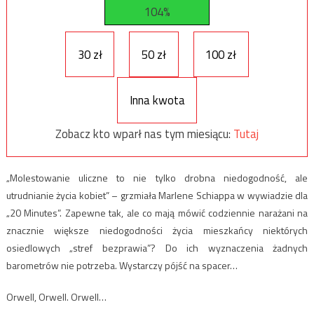
104%
30 zł
50 zł
100 zł
Inna kwota
Zobacz kto wparł nas tym miesiącu:
Tutaj
„Molestowanie uliczne to nie tylko drobna niedogodność, ale
utrudnianie życia kobiet” – grzmiała Marlene Schiappa w wywiadzie dla
„20 Minutes”. Zapewne tak, ale co mają mówić codziennie narażani na
znacznie większe niedogodności życia mieszkańcy niektórych
osiedlowych „stref bezprawia”? Do ich wyznaczenia żadnych
barometrów nie potrzeba. Wystarczy pójść na spacer…
Orwell, Orwell. Orwell…