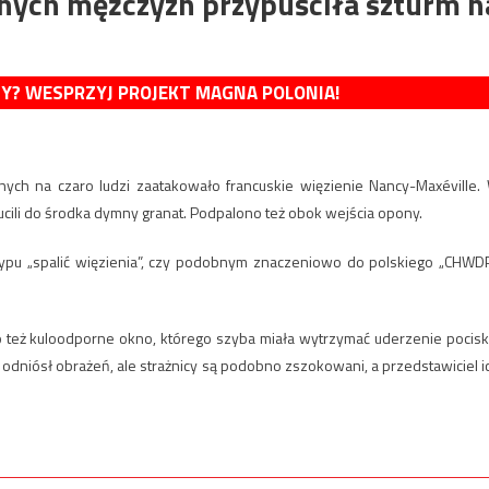
nych mężczyzn przypuściła szturm n
MY? WESPRZYJ PROJEKT MAGNA POLONIA!
nych na czaro ludzi zaatakowało francuskie więzienie Nancy-Maxéville.
ucili do środka dymny granat. Podpalono też obok wejścia opony.
ypu „spalić więzienia”, czy podobnym znaczeniowo do polskiego „CHWDP
to też kuloodporne okno, którego szyba miała wytrzymać uderzenie pocisk
ie odniósł obrażeń, ale strażnicy są podobno zszokowani, a przedstawiciel i