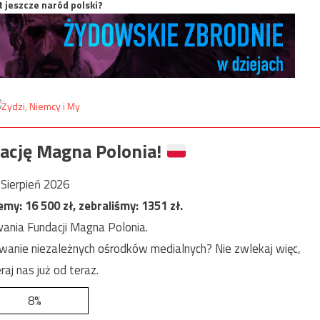
t jeszcze naród polski?
ację Magna Polonia!
Sierpień 2026
jemy:
16 500
zł, zebraliśmy:
1351
zł.
ania Fundacji Magna Polonia.
anie niezależnych ośrodków medialnych? Nie zwlekaj więc,
raj nas już od teraz.
8%