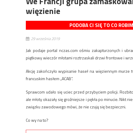
We Francji grupa zamaskowa
więzienie
PODOBA CI SIĘ TO CO ROBI
29 września 2019
Jak podaje portal nczas.com ośmiu zakapturzonych i ubra
piątkowy wieczór młotami roztrzaskali drzwi frontowe i wrz
Akcję zakończyło wypisanie haseł na więziennym murze t
francuskim hasłem „ACAB”.
Sprawcom udało się uciec przed przybyciem policji. Rozbi
ale młoty okazały się groźniejsze i pękła po minucie. Nikt n
związku zawodowego mówi, że nie czują się bezpieczni.
Co wy na to?