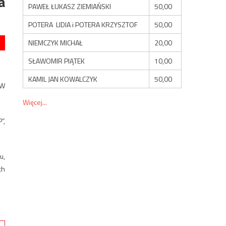
a
PAWEŁ ŁUKASZ ZIEMIAŃSKI
50,00
POTERA LIDIA i POTERA KRZYSZTOF
50,00
NIEMCZYK MICHAŁ
20,00
SŁAWOMIR PIĄTEK
10,00
KAMIL JAN KOWALCZYK
50,00
 W
Więcej...
”,
u,
ch