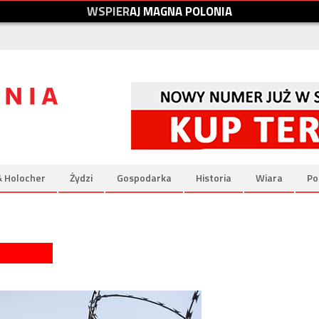
W
S
P
I
E
R
A
J
M
A
G
N
A
P
O
L
O
N
I
A
& Holocher
Żydzi
Gospodarka
Historia
Wiara
Po