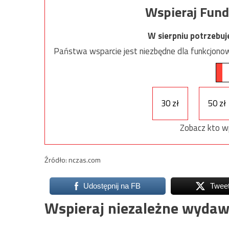
Wspieraj Fund
W sierpniu potrzebu
Państwa wsparcie jest niezbędne dla funkcjonow
30 zł
50 zł
Zobacz kto w
Źródło: nczas.com
Udostępnij na FB
Twee
Wspieraj niezależne wydaw