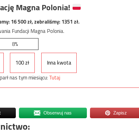
ację Magna Polonia!
jemy:
16 500
zł, zebraliśmy:
1351
zł.
ania Fundacji Magna Polonia.
8%
100 zł
Inna kwota
parł nas tym miesiącu:
Tutaj
t
Obserwuj nas
Zapisz
nictwo: