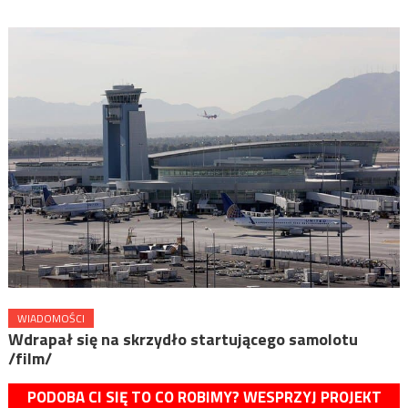
WIADOMOŚCI
Wdrapał się na skrzydło startującego samolotu
/film/
PODOBA CI SIĘ TO CO ROBIMY? WESPRZYJ PROJEKT