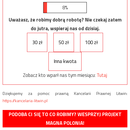
8%
Uważasz, że robimy dobrą robotę? Nie czekaj zatem
do jutra, wspieraj nas od dzisiaj.
30 zł
50 zł
100 zł
Inna kwota
Zobacz kto wparł nas tym miesiącu:
Tutaj
Dziękujemy za pomoc prawną Kancelarii Prawnej Litwin:
https://kancelaria-litwin.pl
PODOBA CI SIĘ TO CO ROBIMY? WESPRZYJ PROJEKT
MAGNA POLONIA!