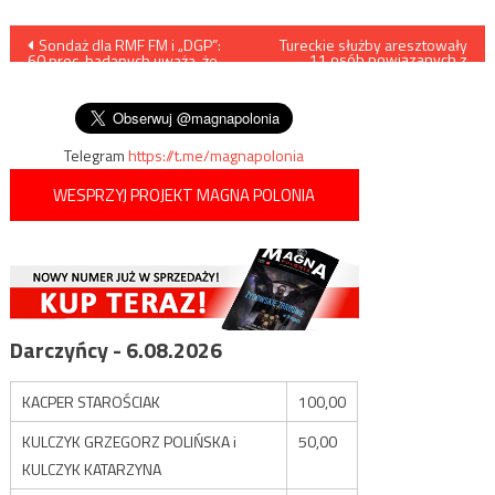
Nawigacja
Sondaż dla RMF FM i „DGP”:
Tureckie służby aresztowały
11 osób powiązanych z
60 proc. badanych uważa, że
irańskim wywiadem
wpisu
ustalenia szczytu UE to sukces
Polski
Telegram
https://t.me/magnapolonia
WESPRZYJ PROJEKT MAGNA POLONIA
Darczyńcy - 6.08.2026
KACPER STAROŚCIAK
100,00
KULCZYK GRZEGORZ POLIŃSKA i
50,00
KULCZYK KATARZYNA