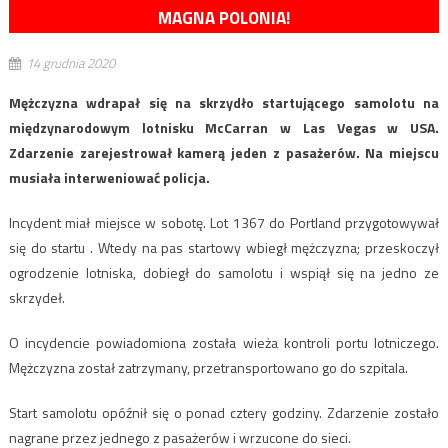
MAGNA POLONIA!
14 grudnia 2020
Mężczyzna wdrapał się na skrzydło startującego samolotu na
międzynarodowym lotnisku McCarran w Las Vegas w USA.
Zdarzenie zarejestrował kamerą jeden z pasażerów. Na miejscu
musiała interweniować policja.
Incydent miał miejsce w sobotę. Lot 1367 do Portland przygotowywał
się do startu . Wtedy na pas startowy wbiegł mężczyzna; przeskoczył
ogrodzenie lotniska, dobiegł do samolotu i wspiął się na jedno ze
skrzydeł.
O incydencie powiadomiona została wieża kontroli portu lotniczego.
Mężczyzna został zatrzymany, przetransportowano go do szpitala.
Start samolotu opóźnił się o ponad cztery godziny. Zdarzenie zostało
nagrane przez jednego z pasażerów i wrzucone do sieci.