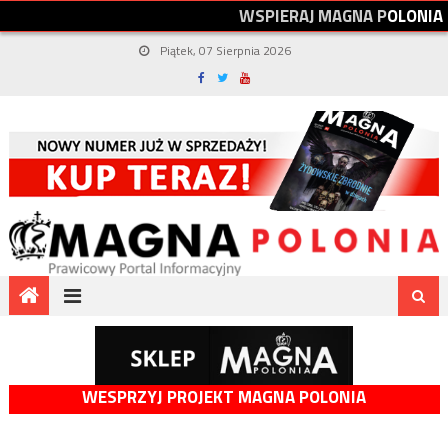
W
S
P
I
E
R
A
J
M
A
G
N
A
P
O
L
O
N
I
A
Piątek, 07 Sierpnia 2026
WESPRZYJ PROJEKT MAGNA POLONIA