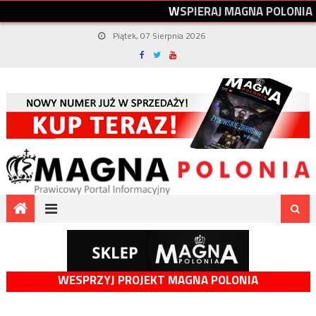
W
S
P
I
E
R
A
J
M
A
G
N
A
P
O
L
O
N
I
A
Piątek, 07 Sierpnia 2026
WESPRZYJ PROJEKT MAGNA POLONIA