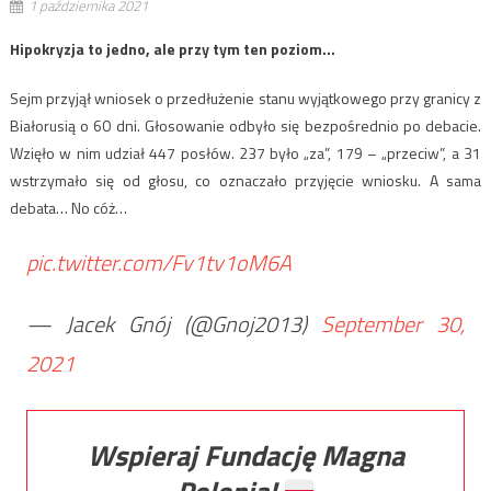
1 października 2021
Hipokryzja to jedno, ale przy tym ten poziom…
Sejm przyjął wniosek o przedłużenie stanu wyjątkowego przy granicy z
Białorusią o 60 dni. Głosowanie odbyło się bezpośrednio po debacie.
Wzięło w nim udział 447 posłów. 237 było „za”, 179 – „przeciw”, a 31
wstrzymało się od głosu, co oznaczało przyjęcie wniosku. A sama
debata… No cóż…
pic.twitter.com/Fv1tv1oM6A
— Jacek Gnój (@Gnoj2013)
September 30,
2021
Wspieraj Fundację Magna