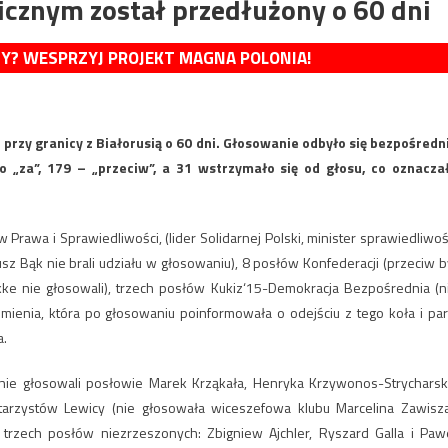
icznym został przedłużony o 60 dni
MY? WESPRZYJ PROJEKT MAGNA POLONIA!
przy granicy z Białorusią o 60 dni. Głosowanie odbyło się bezpośredn
 „za”, 179 – „przeciw”, a 31 wstrzymało się od głosu, co oznacza
rawa i Sprawiedliwości, (lider Solidarnej Polski, minister sprawiedliwoś
sz Bąk nie brali udziału w głosowaniu), 8 posłów Konfederacji (przeciw b
ke nie głosowali), trzech posłów Kukiz‘15-Demokracja Bezpośrednia (n
ienia, która po głosowaniu poinformowała o odejściu z tego koła i part
a.
(nie głosowali posłowie Marek Krząkała, Henryka Krzywonos-Strycharsk
arzystów Lewicy (nie głosowała wiceszefowa klubu Marcelina Zawisza
trzech posłów niezrzeszonych: Zbigniew Ajchler, Ryszard Galla i Paw