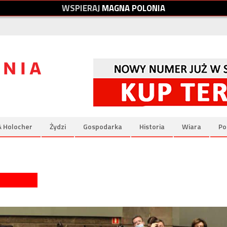
W
S
P
I
E
R
A
J
M
A
G
N
A
P
O
L
O
N
I
A
& Holocher
Żydzi
Gospodarka
Historia
Wiara
Po