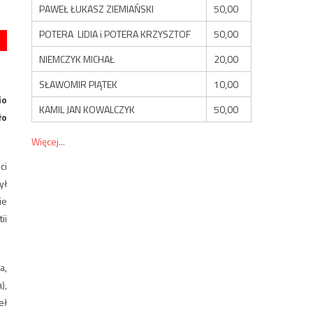
PAWEŁ ŁUKASZ ZIEMIAŃSKI
50,00
POTERA LIDIA i POTERA KRZYSZTOF
50,00
NIEMCZYK MICHAŁ
20,00
SŁAWOMIR PIĄTEK
10,00
io
KAMIL JAN KOWALCZYK
50,00
ło
Więcej...
ci
ył
ie
ii
a,
),
eł