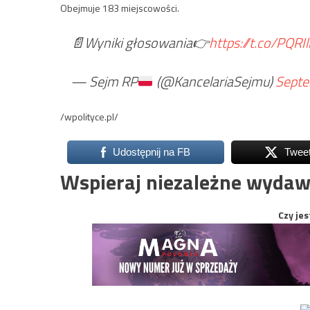
Obejmuje 183 miejscowości.
📄Wyniki głosowania👉
https://t.co/PQRI
— Sejm RP
(@KancelariaSejmu)
Septe
/wpolityce.pl/
Udostępnij na FB
Twee
Wspieraj niezależne wydaw
Czy jes