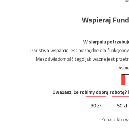
Wspieraj Fund
W sierpniu potrzebu
Państwa wsparcie jest niezbędne dla funkcjonow
Masz świadomość tego jak ważne jest przetrw
wspie
Uważasz, że robimy dobrą robotę? Ni
30 zł
50 zł
Zobacz kto w