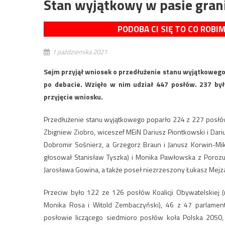
Stan wyjątkowy w pasie gran
PODOBA CI SIĘ TO CO ROBI
1 października 2021
Sejm przyjął wniosek o przedłużenie stanu wyjątkowego 
po debacie. Wzięło w nim udział 447 posłów. 237 było
przyjęcie wniosku.
Przedłużenie stanu wyjątkowego poparło 224 z 227 posłów P
Zbigniew Ziobro, wiceszef MEiN Dariusz Piontkowski i Dariu
Dobromir Sośnierz, a Grzegorz Braun i Janusz Korwin-Mik
głosował Stanisław Tyszka) i Monika Pawłowska z Porozum
Jarosława Gowina, a także poseł niezrzeszony Łukasz Mejz
Przeciw było 122 ze 126 posłów Koalicji Obywatelskiej 
Monika Rosa i Witold Zembaczyński), 46 z 47 parlament
posłowie liczącego siedmioro posłów koła Polska 2050, 