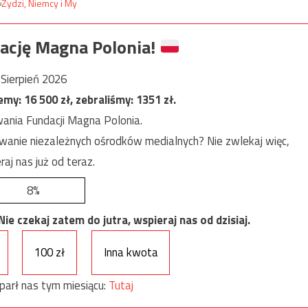
ację Magna Polonia!
Sierpień 2026
jemy:
16 500
zł, zebraliśmy:
1351
zł.
ania Fundacji Magna Polonia.
anie niezależnych ośrodków medialnych? Nie zwlekaj więc,
raj nas już od teraz.
8%
e czekaj zatem do jutra, wspieraj nas od dzisiaj.
100 zł
Inna kwota
parł nas tym miesiącu:
Tutaj