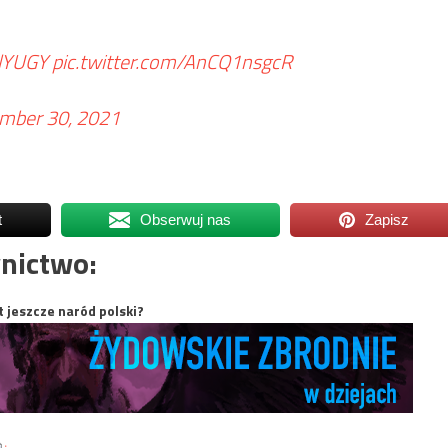
llYUGY
pic.twitter.com/AnCQ1nsgcR
mber 30, 2021
t
Obserwuj nas
Zapisz
nictwo:
t jeszcze naród polski?