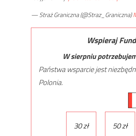
— Straż Graniczna (@Straz_Graniczna)
M
Wspieraj Fund
W sierpniu potrzebuje
Państwa wsparcie jest niezbędn
Polonia.
30 zł
50 zł