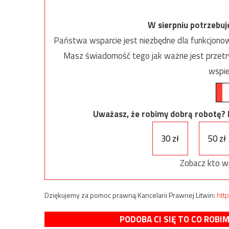
W sierpniu potrzebu
Państwa wsparcie jest niezbędne dla funkcjonow
Masz świadomość tego jak ważne jest przetrw
wspie
Uważasz, że robimy dobrą robotę? Ni
30 zł
50 zł
Zobacz kto w
Dziękujemy za pomoc prawną Kancelarii Prawnej Litwin:
http
PODOBA CI SIĘ TO CO ROBI