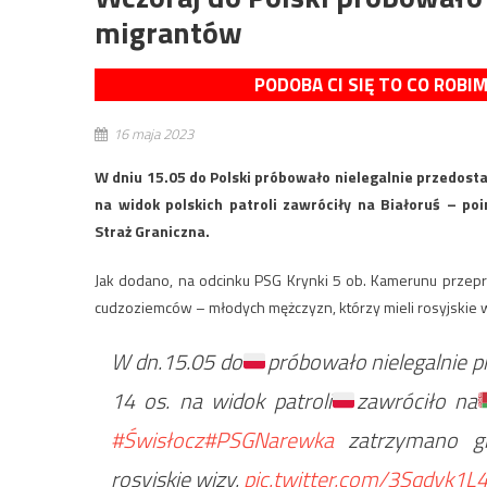
migrantów
PODOBA CI SIĘ TO CO ROBI
16 maja 2023
W dniu 15.05 do Polski próbowało nielegalnie przedostać 
na widok polskich patroli zawróciły na Białoruś – 
Straż Graniczna.
Jak dodano, na odcinku PSG Krynki 5 ob. Kamerunu przepr
cudzoziemców – młodych mężczyzn, którzy mieli rosyjskie w
W dn.15.05 do
próbowało nielegalnie p
14 os. na widok patroli
zawróciło na
#Świsłocz
#PSGNarewka
zatrzymano gr
rosyjskie wizy.
pic.twitter.com/3Sqdvk1L