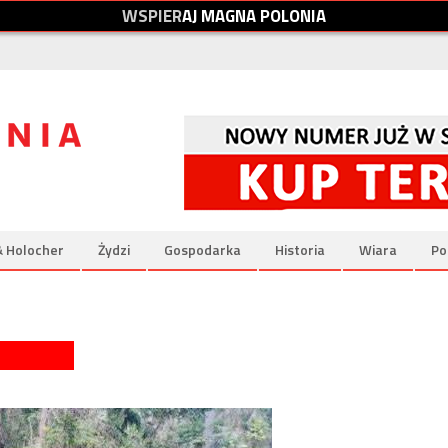
W
S
P
I
E
R
A
J
M
A
G
N
A
P
O
L
O
N
I
A
& Holocher
Żydzi
Gospodarka
Historia
Wiara
Po