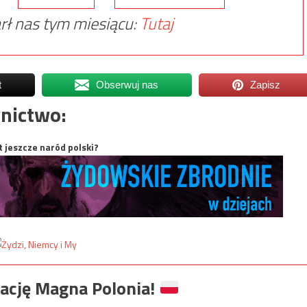
rł nas tym miesiącu:
Tutaj
t
Obserwuj nas
Zapisz
nictwo:
t jeszcze naród polski?
ację Magna Polonia!