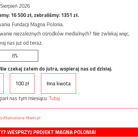
Sierpień 2026
jemy:
16 500
zł, zebraliśmy:
1351
zł.
ania Fundacji Magna Polonia.
anie niezależnych ośrodków medialnych? Nie zwlekaj więc,
raj nas już od teraz.
8%
e czekaj zatem do jutra, wspieraj nas od dzisiaj.
100 zł
Inna kwota
parł nas tym miesiącu:
Tutaj
s://kancelaria-litwin.pl
MY? WESPRZYJ PROJEKT MAGNA POLONIA!