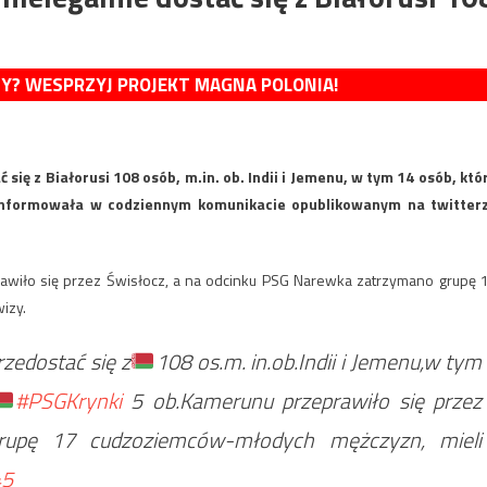
MY? WESPRZYJ PROJEKT MAGNA POLONIA!
się z Białorusi 108 osób, m.in. ob. Indii i Jemenu, w tym 14 osób, któ
poinformowała w codziennym komunikacie opublikowanym na twitter
awiło się przez Świsłocz, a na odcinku PSG Narewka zatrzymano grupę 
izy.
rzedostać się z
108 os.m. in.ob.Indii i Jemenu,w tym
#PSGKrynki
5 ob.Kamerunu przeprawiło się przez
upę 17 cudzoziemców-młodych mężczyzn, mieli
45