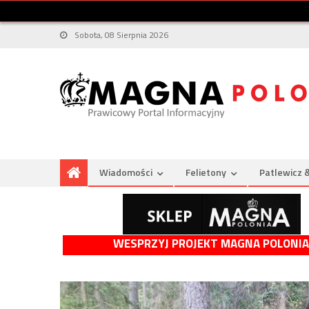
Sobota, 08 Sierpnia 2026
Wiadomości
Felietony
Patlewicz 
WESPRZYJ PROJEKT MAGNA POLONIA