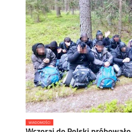
WIADOMOŚCI
Wczoraj do Polski próbowało n