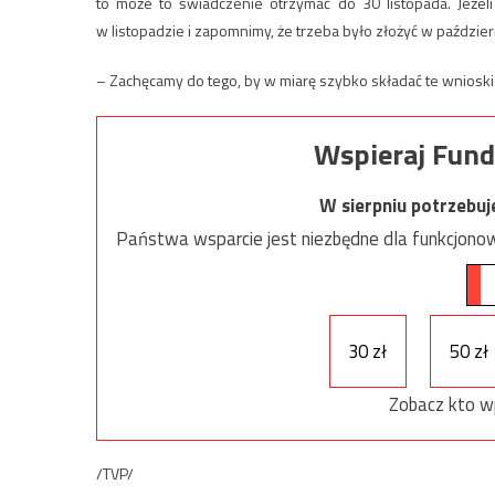
to może to świadczenie otrzymać do 30 listopada. Jeżel
w listopadzie i zapomnimy, że trzeba było złożyć w paździe
– Zachęcamy do tego, by w miarę szybko składać te wnioski
Wspieraj Fund
W sierpniu potrzebu
Państwa wsparcie jest niezbędne dla funkcjonow
30 zł
50 zł
Zobacz kto w
/TVP/