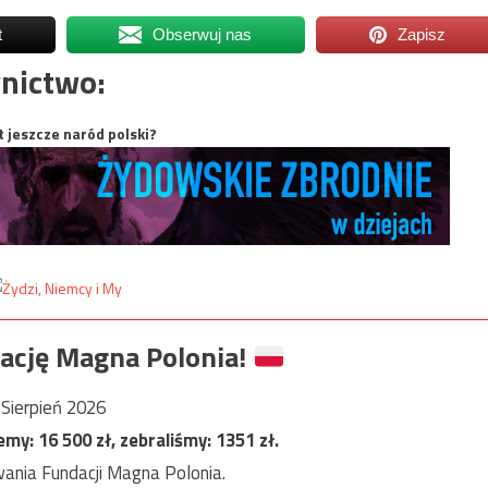
t
Obserwuj nas
Zapisz
nictwo:
t jeszcze naród polski?
ację Magna Polonia!
Sierpień 2026
jemy:
16 500
zł, zebraliśmy:
1351
zł.
ania Fundacji Magna Polonia.