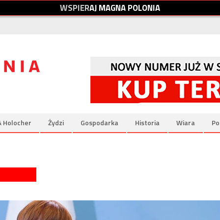
W
S
P
I
E
R
A
J
M
A
G
N
A
P
O
L
O
N
I
A
& Holocher
Żydzi
Gospodarka
Historia
Wiara
Po