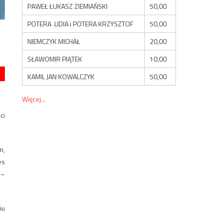
PAWEŁ ŁUKASZ ZIEMIAŃSKI
50,00
POTERA LIDIA i POTERA KRZYSZTOF
50,00
NIEMCZYK MICHAŁ
20,00
SŁAWOMIR PIĄTEK
10,00
KAMIL JAN KOWALCZYK
50,00
Więcej...
ci
m,
es
 –
iu