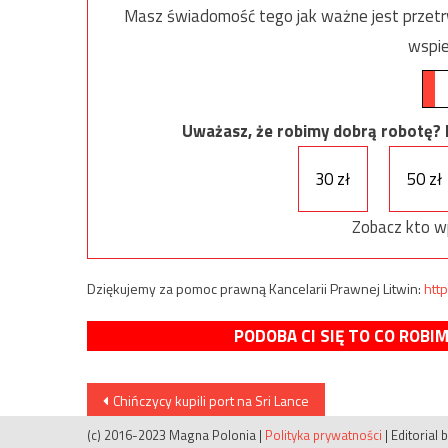
Masz świadomość tego jak ważne jest przetrw
wspie
Uważasz, że robimy dobrą robotę? Ni
30 zł
50 zł
Zobacz kto w
Dziękujemy za pomoc prawną Kancelarii Prawnej Litwin:
http
PODOBA CI SIĘ TO CO ROBI
Nawigacja
Chińczycy kupili port na Sri Lance
wpisu
(c) 2016-2023 Magna Polonia
|
Polityka prywatności
|
Editorial 