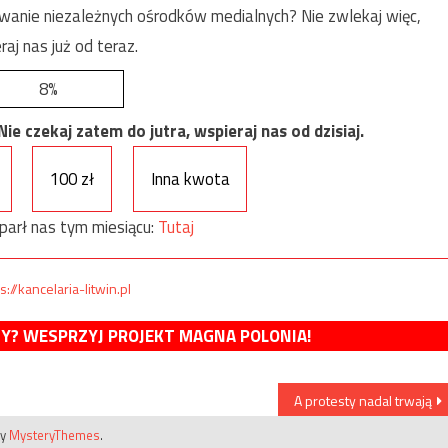
anie niezależnych ośrodków medialnych? Nie zwlekaj więc,
raj nas już od teraz.
8%
e czekaj zatem do jutra, wspieraj nas od dzisiaj.
100 zł
Inna kwota
parł nas tym miesiącu:
Tutaj
s://kancelaria-litwin.pl
MY? WESPRZYJ PROJEKT MAGNA POLONIA!
A protesty nadal trwają
by
MysteryThemes
.