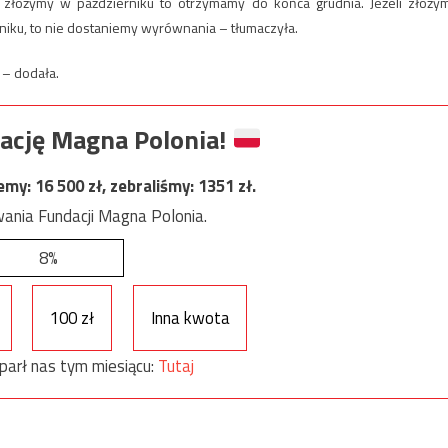
i złożymy w październiku to otrzymamy do końca grudnia. Jeżeli złoży
rniku, to nie dostaniemy wyrównania – tłumaczyła.
 – dodała.
ację Magna Polonia!
jemy:
16 500
zł, zebraliśmy:
1351
zł.
ania Fundacji Magna Polonia.
8%
100 zł
Inna kwota
parł nas tym miesiącu:
Tutaj