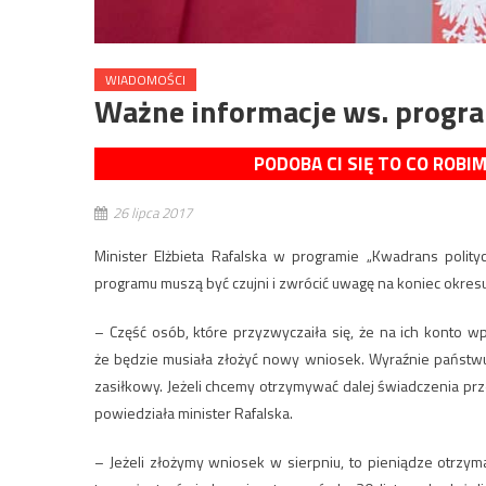
WIADOMOŚCI
Ważne informacje ws. progr
PODOBA CI SIĘ TO CO ROBI
26 lipca 2017
Minister Elżbieta Rafalska w programie „Kwadrans polit
programu muszą być czujni i zwrócić uwagę na koniec okres
– Część osób, które przyzwyczaiła się, że na ich konto 
że będzie musiała złożyć nowy wniosek. Wyraźnie państwu
zasiłkowy. Jeżeli chcemy otrzymywać dalej świadczenia pr
powiedziała minister Rafalska.
– Jeżeli złożymy wniosek w sierpniu, to pieniądze otrzym