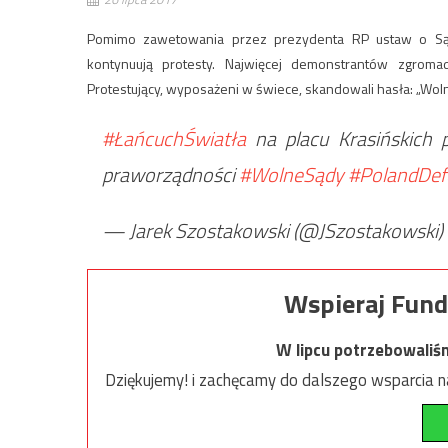
Pomimo zawetowania przez prezydenta RP ustaw o Sąd
kontynuują protesty. Najwięcej demonstrantów zgrom
Protestujący, wyposażeni w świece, skandowali hasła: „Woln
#ŁańcuchŚwiatła
na placu Krasińskich
praworządności
#WolneSądy
#PolandDe
— Jarek Szostakowski (@JSzostakowski)
Wspieraj Fund
W lipcu potrzebowaliś
Dziękujemy! i zachęcamy do dalszego wsparcia na