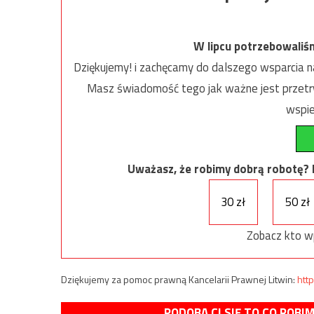
W lipcu potrzebowaliś
Dziękujemy! i zachęcamy do dalszego wsparcia na
Masz świadomość tego jak ważne jest przetrw
wspie
Uważasz, że robimy dobrą robotę? Ni
30 zł
50 zł
Zobacz kto w
Dziękujemy za pomoc prawną Kancelarii Prawnej Litwin:
http
PODOBA CI SIĘ TO CO ROBI