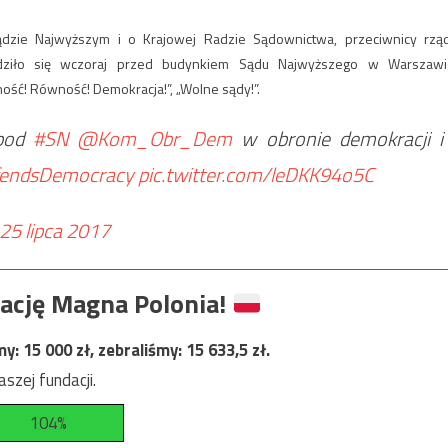
zie Najwyższym i o Krajowej Radzie Sądownictwa, przeciwnicy rzą
adziło się wczoraj przed budynkiem Sądu Najwyższego w Warszawi
ość! Równość! Demokracja!”, „Wolne sądy!”.
 pod
#SN
@Kom_Obr_Dem
w obronie demokracji i
fendsDemocracy
pic.twitter.com/leDKK94o5C
25 lipca 2017
ację Magna Polonia!
my:
15 000
zł, zebraliśmy:
15 633,5
zł.
szej fundacji.
104%