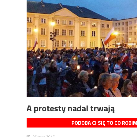
A protesty nadal trwają
PODOBA CI SIĘ TO CO ROBI
26 lipca 2017