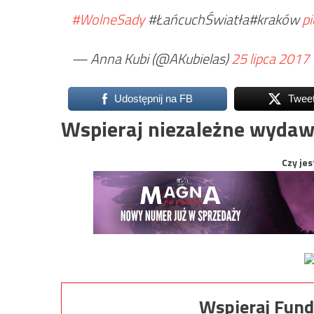
#WolneSady
#ŁańcuchŚwiatła#kraków
p
— Anna Kubi (@AKubielas)
25 lipca 2017
Udostępnij na FB
Twee
Wspieraj niezależne wydaw
Czy jes
Wspieraj Fund