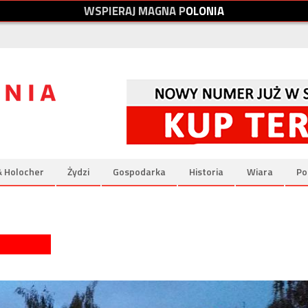
W
S
P
I
E
R
A
J
M
A
G
N
A
P
O
L
O
N
I
A
& Holocher
Żydzi
Gospodarka
Historia
Wiara
Po