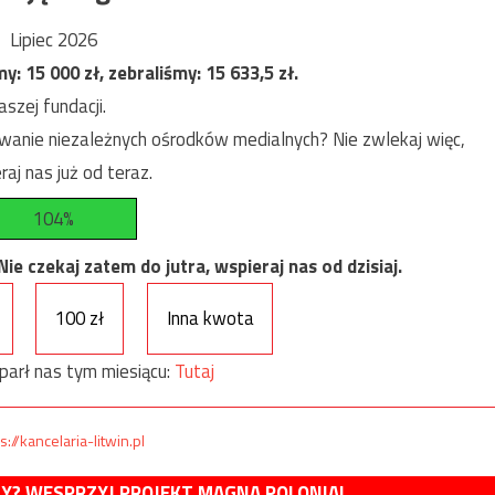
Lipiec 2026
my:
15 000
zł, zebraliśmy:
15 633,5
zł.
szej fundacji.
anie niezależnych ośrodków medialnych? Nie zwlekaj więc,
raj nas już od teraz.
104%
e czekaj zatem do jutra, wspieraj nas od dzisiaj.
100 zł
Inna kwota
parł nas tym miesiącu:
Tutaj
s://kancelaria-litwin.pl
MY? WESPRZYJ PROJEKT MAGNA POLONIA!