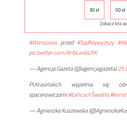
30 zł
50 zł
Zobacz kto w
#Warszawa
przed
#SądNajwyższy
#Wo
pic.twitter.com/AHbLe4bLPK
— Agencja Gazeta (@agencjagazeta)
25 
Pl.Krasińskich wypełnia się o
spacerowiczami.
#ŁańcuchŚwiatła
#konst
— Agnieszka Kuszewska (@AgnieszkaKu