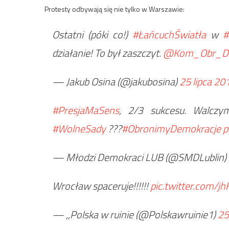
Protesty odbywają się nie tylko w Warszawie:
Ostatni (póki co!)
#ŁańcuchŚwiatła
w
#
działanie! To był zaszczyt.
@Kom_Obr_
— Jakub Osina (@jakubosina)
25 lipca 20
#PresjaMaSens
, 2/3 sukcesu. Walczy
#WolneSady
???
#ObronimyDemokracje
p
— Młodzi Demokraci LUB (@SMDLublin)
Wrocław spaceruje!!!!!!
pic.twitter.com/jh
— ,,Polska w ruinie (@Polskawruinie1)
25