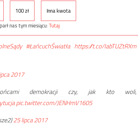
100 zł
Inna kwota
parł nas tym miesiącu:
Tutaj
lneSądy
#ŁańcuchŚwiatła
https://t.co/IabTUZtRXm
lipca 2017
brońcami demokracji czy, jak kto woli,
ytucja
pic.twitter.com/JENHmV1605
sze2)
25 lipca 2017