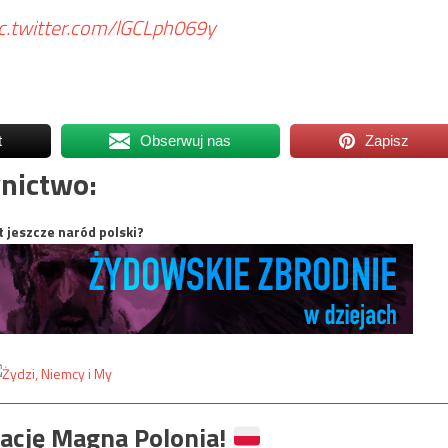
ic.twitter.com/lGCLph069y
t
Obserwuj nas
Zapisz
nictwo:
t jeszcze naród polski?
ację Magna Polonia!