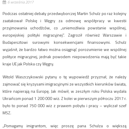
6 września 2017
Podczas ostatniej debaty przedwyborczej Martin Schulz po raz kolejny
zaatakował Polskę i Węgry za odmowę współpracy w kwestii
przyjmowania uchodźców, co „uniemożliwia powstanie wspólnej,
europejskiej polityki migracyjnej”. Zagroził również Warszawie i
Budapesztowi surowymi konsekwencjami finansowymi. Schulz
wyjaśnił, że bardzo łatwo można osiągnąć porozumienie we wspólnej
polityce migracyjnej, jednak powodem niepowodzenia mają być takie
kraje UE jak Polska czy Węgry.
Witold Waszczykowski pytany o tę wypowiedź przyznał, że należy
zajmować się kryzysami imigracyjnymi ze wszystkich kierunków świata,
które napierają na Europę. Jak mówił, w zeszłym roku Polska wydała
Ukraińcom ponad 1 200 000 wiz. Z kolei w pierwszym półroczu 2017 r.
było to ponad 750 000 wiz z prawem pobytu i pracy – wyliczał szef
MSZ.
„Pomagamy imigrantom, więc proszę pana Schulza o większą