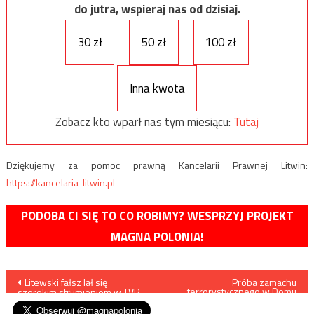
do jutra, wspieraj nas od dzisiaj.
30 zł
50 zł
100 zł
Inna kwota
Zobacz kto wparł nas tym miesiącu:
Tutaj
Dziękujemy za pomoc prawną Kancelarii Prawnej Litwin:
https://kancelaria-litwin.pl
PODOBA CI SIĘ TO CO ROBIMY? WESPRZYJ PROJEKT
MAGNA POLONIA!
Nawigacja
Litewski fałsz lał się
Próba zamachu
terrorystycznego w Domu
szerokim strumieniem w TVP
Polskim w Stanisławowie
wpisu