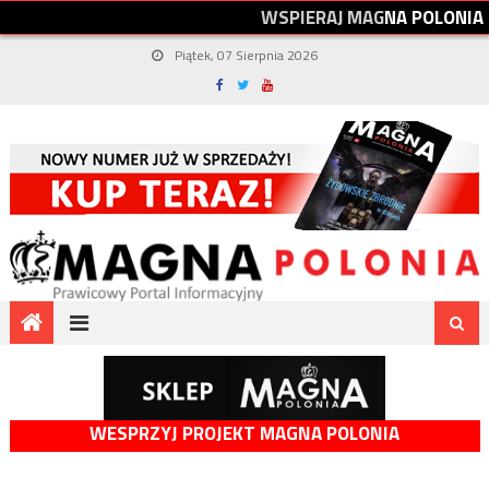
W
S
P
I
E
R
A
J
M
A
G
N
A
P
O
L
O
N
I
A
Piątek, 07 Sierpnia 2026
WESPRZYJ PROJEKT MAGNA POLONIA