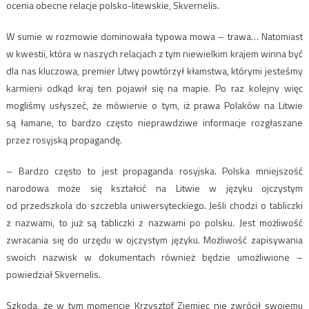
ocenia obecne relacje polsko-litewskie, Skvernelis.
W sumie w rozmowie dominowała typowa mowa – trawa… Natomiast
w kwestii, która w naszych relacjach z tym niewielkim krajem winna być
dla nas kluczowa, premier Litwy powtórzył kłamstwa, którymi jesteśmy
karmieni odkąd kraj ten pojawił się na mapie. Po raz kolejny więc
mogliśmy usłyszeć, że mówienie o tym, iż prawa Polaków na Litwie
są łamane, to bardzo często nieprawdziwe informacje rozgłaszane
przez rosyjską propagandę.
– Bardzo często to jest propaganda rosyjska. Polska mniejszość
narodowa może się kształcić na Litwie w języku ojczystym
od przedszkola do szczebla uniwersyteckiego. Jeśli chodzi o tabliczki
z nazwami, to już są tabliczki z nazwami po polsku. Jest możliwość
zwracania się do urzędu w ojczystym języku. Możliwość zapisywania
swoich nazwisk w dokumentach również będzie umożliwione –
powiedział Skvernelis.
Szkoda, że w tym momencie Krzysztof Ziemiec nie zwrócił swojemu