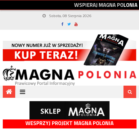
W
S
P
I
E
R
A
J
M
A
G
N
A
P
O
L
O
N
I
A
Sobota, 08 Sierpnia 2026
WESPRZYJ PROJEKT MAGNA POLONIA