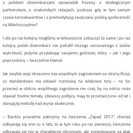
z polskimi dziennikarzami opowiadali frazesy o strategicznym
partnerstwie, o znakomitych relacjach, podczas gdy w tym samym
czasie konsekwentnie i z premedytacją zwalczano polską społeczność
na Wileńszczyźnie?
I oto po raz kolejny mogliśmy w telewizorze zobaczyć to samo i po raz
kolejny polski dziennikarz nie potrafił niczego sensownego z siebie
wykrztusić, jedynie przytakując swojemu gościowi, który – jak i jego
poprzednicy – bezczelnie kłamał.
Jak zwykle więc straszono nas wspólnym zagrożeniem ze strony Rosji,
co standardowo ma ustawić rozmowę na właściwe tory – no bo
przecież w obliczu wspólnego zagrożenia nie czas, by na ostrzu noża
stawiać trudne tematy. Litewscy politycy mają to przećwiczone od lat i
stosują tę metodę nad wyraz skutecznie.
– Bardzo poważnie patrzymy na ćwiczenia „Zapad 2017”, chociaż
odbywają się one co 4 lata, to w tym roku po raz pierwszy ćwiczenia
odbywają się nie w charakterze obronnym, ale zorientowane są atak