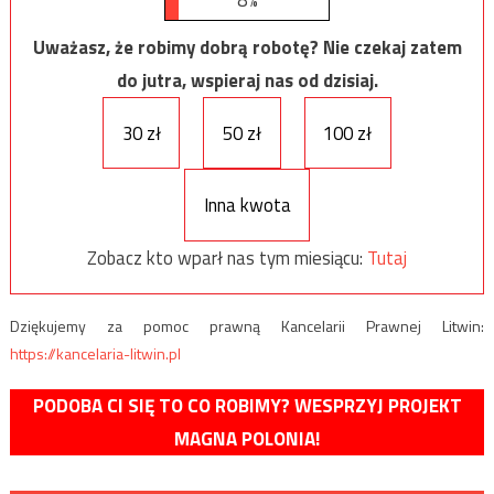
8%
Uważasz, że robimy dobrą robotę? Nie czekaj zatem
do jutra, wspieraj nas od dzisiaj.
30 zł
50 zł
100 zł
Inna kwota
Zobacz kto wparł nas tym miesiącu:
Tutaj
Dziękujemy za pomoc prawną Kancelarii Prawnej Litwin:
https://kancelaria-litwin.pl
PODOBA CI SIĘ TO CO ROBIMY? WESPRZYJ PROJEKT
MAGNA POLONIA!