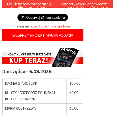
Nawigacja
W Niemczech rozpoczął się
Waszczykowski odpowiedział
na atak Martina Schulza na
proces Afgańczyka, który
Polskę
wpisu
zgwałcił i zabił studentkę
Telegram
https://t.me/magnapolonia
WESPRZYJ PROJEKT MAGNA POLONIA
Darczyńcy - 6.08.2026
KACPER STAROŚCIAK
100,00
KULCZYK GRZEGORZ POLIŃSKA i
50,00
KULCZYK KATARZYNA
MARIA KOSTRZEWA
50,00