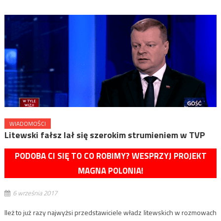
WIADOMOŚCI
Litewski fałsz lał się szerokim strumieniem w TVP
PODOBA CI SIĘ TO CO ROBIMY? WESPRZYJ PROJEKT
MAGNA POLONIA!
6 września 2017
Ileż to już razy najwyżsi przedstawiciele władz litewskich w rozmowach