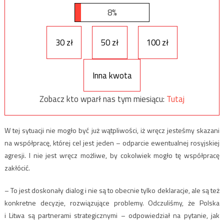
8%
30 zł
50 zł
100 zł
Inna kwota
Zobacz kto wparł nas tym miesiącu:
Tutaj
W tej sytuacji nie mogło być już wątpliwości, iż wręcz jesteśmy skazani
na współpracę, której cel jest jeden – odparcie ewentualnej rosyjskiej
agresji. I nie jest wręcz możliwe, by cokolwiek mogło tę współpracę
zakłócić.
– To jest doskonały dialog i nie są to obecnie tylko deklaracje, ale są też
konkretne decyzje, rozwiązujące problemy. Odczuliśmy, że Polska
i Litwa są partnerami strategicznymi – odpowiedział na pytanie, jak