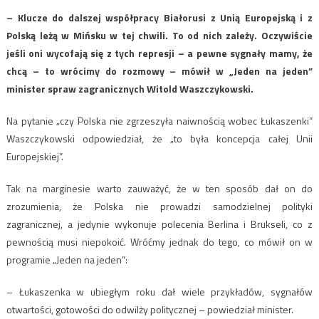
– Klucze do dalszej współpracy Białorusi z Unią Europejską i z
Polską leżą w Mińsku w tej chwili. To od nich zależy. Oczywiście
jeśli oni wycofają się z tych represji – a pewne sygnały mamy, że
chcą – to wrócimy do rozmowy – mówił w „Jeden na jeden”
minister spraw zagranicznych Witold Waszczykowski.
Na pytanie „czy Polska nie zgrzeszyła naiwnością wobec Łukaszenki”
Waszczykowski odpowiedział, że „to była koncepcja całej Unii
Europejskiej”.
Tak na marginesie warto zauważyć, że w ten sposób dał on do
zrozumienia, że Polska nie prowadzi samodzielnej polityki
zagranicznej, a jedynie wykonuje polecenia Berlina i Brukseli, co z
pewnością musi niepokoić. Wróćmy jednak do tego, co mówił on w
programie „Jeden na jeden”:
– Łukaszenka w ubiegłym roku dał wiele przykładów, sygnałów
otwartości, gotowości do odwilży politycznej – powiedział minister.