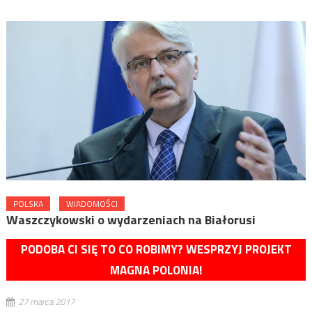
POLSKA
WIADOMOŚCI
Waszczykowski o wydarzeniach na Białorusi
PODOBA CI SIĘ TO CO ROBIMY? WESPRZYJ PROJEKT
MAGNA POLONIA!
27 marca 2017