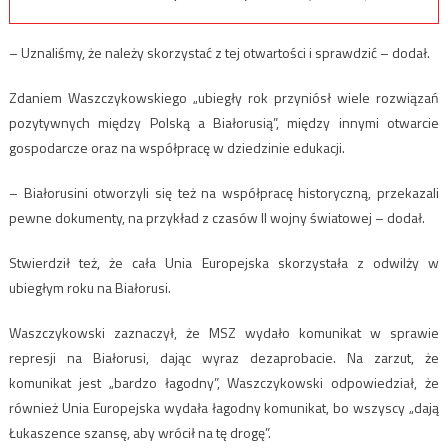
– Uznaliśmy, że należy skorzystać z tej otwartości i sprawdzić – dodał.
Zdaniem Waszczykowskiego „ubiegły rok przyniósł wiele rozwiązań
pozytywnych między Polską a Białorusią”, między innymi otwarcie
gospodarcze oraz na współpracę w dziedzinie edukacji.
– Białorusini otworzyli się też na współpracę historyczną, przekazali
pewne dokumenty, na przykład z czasów II wojny światowej – dodał.
Stwierdził też, że cała Unia Europejska skorzystała z odwilży w
ubiegłym roku na Białorusi.
Waszczykowski zaznaczył, że MSZ wydało komunikat w sprawie
represji na Białorusi, dając wyraz dezaprobacie. Na zarzut, że
komunikat jest „bardzo łagodny”, Waszczykowski odpowiedział, że
również Unia Europejska wydała łagodny komunikat, bo wszyscy „dają
Łukaszence szansę, aby wrócił na tę drogę”.