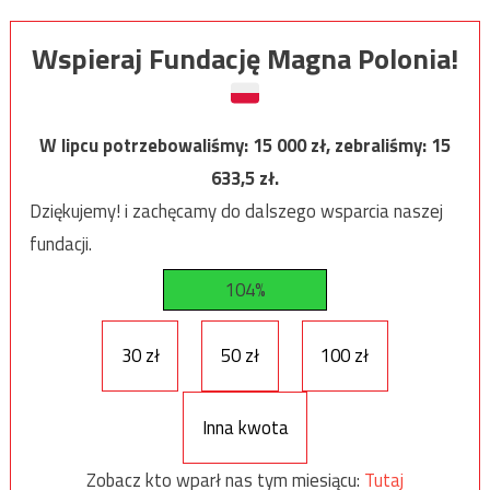
Wspieraj Fundację Magna Polonia!
W lipcu potrzebowaliśmy:
15 000
zł, zebraliśmy:
15
633,5
zł.
Dziękujemy! i zachęcamy do dalszego wsparcia naszej
fundacji.
104%
30 zł
50 zł
100 zł
Inna kwota
Zobacz kto wparł nas tym miesiącu:
Tutaj