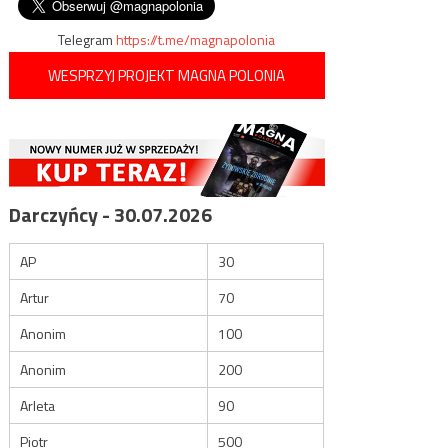
Telegram
https://t.me/magnapolonia
WESPRZYJ PROJEKT MAGNA POLONIA
Darczyńcy - 30.07.2026
AP
30
Artur
70
Anonim
100
Anonim
200
Arleta
90
Piotr
500