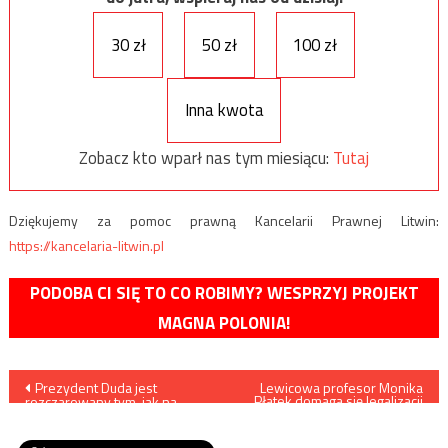
30 zł
50 zł
100 zł
Inna kwota
Zobacz kto wparł nas tym miesiącu:
Tutaj
Dziękujemy za pomoc prawną Kancelarii Prawnej Litwin:
https://kancelaria-litwin.pl
PODOBA CI SIĘ TO CO ROBIMY? WESPRZYJ PROJEKT
MAGNA POLONIA!
Nawigacja
Prezydent Duda jest
Lewicowa profesor Monika
Płatek domaga się legalizacji
rozczarowany tym, jak na
małżeństw homoseksualnych
wpisu
Białorusi potraktowana
powołując się przy tym na
została opozycja
nauki Jana Pawła II