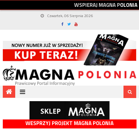
W
S
P
I
E
R
A
J
M
A
G
N
A
P
O
L
O
N
I
A
Czwartek, 06 Sierpnia 2026
WESPRZYJ PROJEKT MAGNA POLONIA