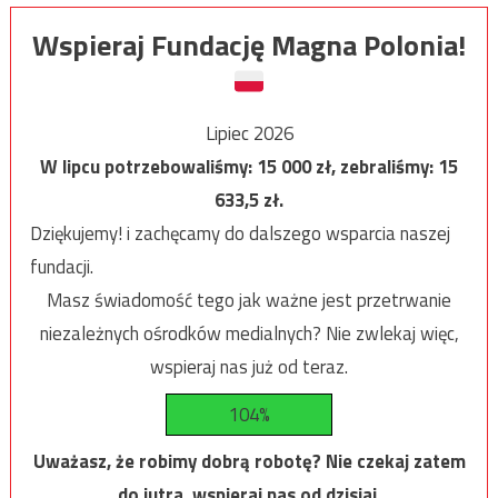
Wspieraj Fundację Magna Polonia!
Lipiec 2026
W lipcu potrzebowaliśmy:
15 000
zł, zebraliśmy:
15
633,5
zł.
Dziękujemy! i zachęcamy do dalszego wsparcia naszej
fundacji.
Masz świadomość tego jak ważne jest przetrwanie
niezależnych ośrodków medialnych? Nie zwlekaj więc,
wspieraj nas już od teraz.
104%
Uważasz, że robimy dobrą robotę? Nie czekaj zatem
do jutra, wspieraj nas od dzisiaj.