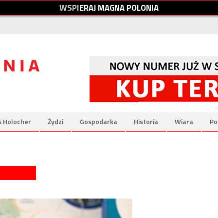
W
S
P
I
E
R
A
J
M
A
G
N
A
P
O
L
O
N
I
A
& Holocher
Żydzi
Gospodarka
Historia
Wiara
Po