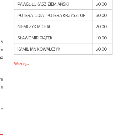
PAWEŁ ŁUKASZ ZIEMIAŃSKI
50,00
POTERA LIDIA i POTERA KRZYSZTOF
50,00
 –
NIEMCZYK MICHAŁ
20,00
SŁAWOMIR PIĄTEK
10,00
MS
KAMIL JAN KOWALCZYK
50,00
zy
az
Więcej...
ym
ze
ie
 –