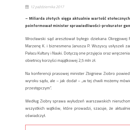
12 października 2017
– Miliarda złotych sięga aktualnie wartość stołeczny
poinformował minister sprawiedliwości-prokurator gen
Wrocławski sąd aresztował byłego dziekana Okręgowej 
Marzenę K. i biznesmena Janusza P. Wszyscy usłyszeli zar
Pałacu Kultury i Nauki. Dotyczą one przyjęcia oraz wręczeni
obietnicy korzyści majątkowej 2,5 mln zł.
Na konferencji prasowej minister Zbigniew Ziobro powie
wyroku sądu, ale – jak dodał – „w tej chwili możemy mó
przestępczym”.
Według Ziobry sprawa wyłudzeń warszawskich nieruchomoś
wszystkich wątków, które prowadzi, szacuje, że aktualni
oświadczył.