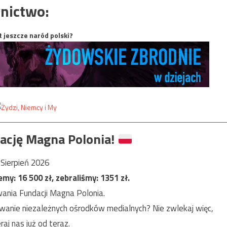
nictwo:
t jeszcze naród polski?
ację Magna Polonia!
Sierpień 2026
jemy:
16 500
zł, zebraliśmy:
1351
zł.
ania Fundacji Magna Polonia.
anie niezależnych ośrodków medialnych? Nie zwlekaj więc,
raj nas już od teraz.