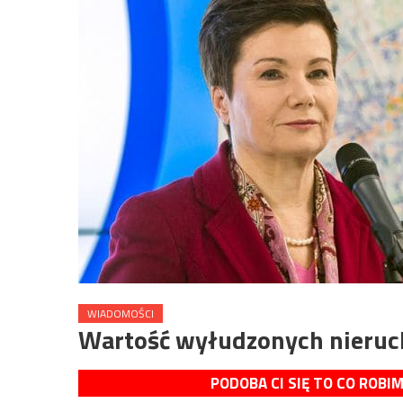
WIADOMOŚCI
Wartość wyłudzonych nieruch
PODOBA CI SIĘ TO CO ROBI