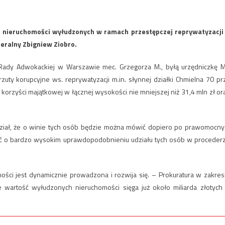
ch nieruchomości wyłudzonych w ramach przestępczej reprywatyzacji
eralny Zbigniew Ziobro.
Rady Adwokackiej w Warszawie mec. Grzegorza M., byłą urzędniczkę 
zuty korupcyjne ws. reprywatyzacji m.in. słynnej działki Chmielna 70 pr
a korzyści majątkowej w łącznej wysokości nie mniejszej niż 31,4 mln zł or
dział, że o winie tych osób będzie można mówić dopiero po prawomocn
wić o bardzo wysokim uprawdopodobnieniu udziału tych osób w proceder
ci jest dynamicznie prowadzona i rozwija się. – Prokuratura w zakres
e wartość wyłudzonych nieruchomości sięga już około miliarda złotych