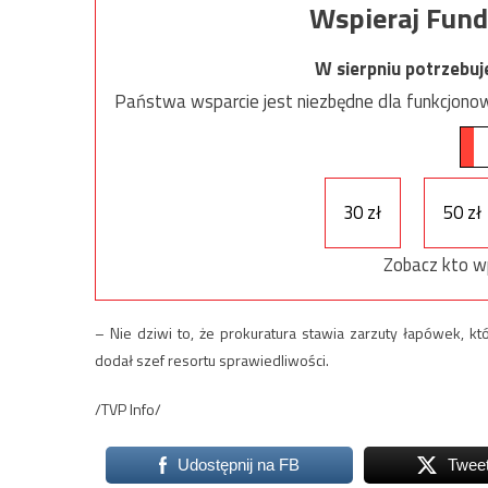
Wspieraj Fund
W sierpniu potrzebu
Państwa wsparcie jest niezbędne dla funkcjonow
30 zł
50 zł
Zobacz kto w
– Nie dziwi to, że prokuratura stawia zarzuty łapówek, 
dodał szef resortu sprawiedliwości.
/TVP Info/
Udostępnij na FB
Twee