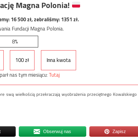
ację Magna Polonia!
jemy:
16 500
zł, zebraliśmy:
1351
zł.
ania Fundacji Magna Polonia.
8%
100 zł
Inna kwota
parł nas tym miesiącu:
Tutaj
które swą wielkością przekraczają wyobrażenia przeciętnego Kowalskiego
t
Obserwuj nas
Zapisz