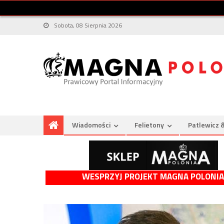
Sobota, 08 Sierpnia 2026
Wiadomości
Felietony
Patlewicz 
WESPRZYJ PROJEKT MAGNA POLONIA