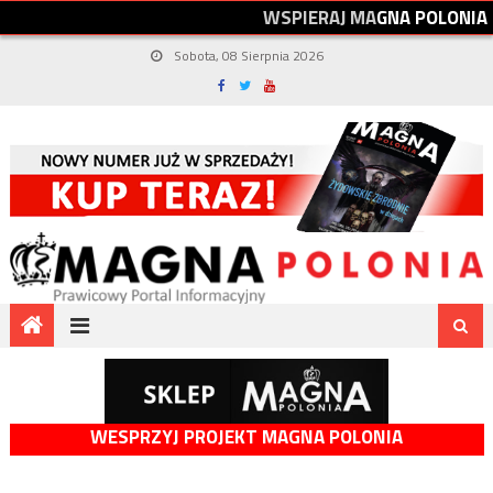
W
S
P
I
E
R
A
J
M
A
G
N
A
P
O
L
O
N
I
A
Sobota, 08 Sierpnia 2026
WESPRZYJ PROJEKT MAGNA POLONIA