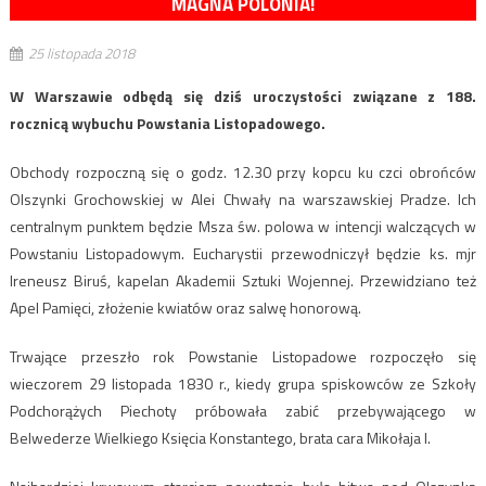
MAGNA POLONIA!
25 listopada 2018
W Warszawie odbędą się dziś uroczystości związane z 188.
rocznicą wybuchu Powstania Listopadowego.
Obchody rozpoczną się o godz. 12.30 przy kopcu ku czci obrońców
Olszynki Grochowskiej w Alei Chwały na warszawskiej Pradze. Ich
centralnym punktem będzie Msza św. polowa w intencji walczących w
Powstaniu Listopadowym. Eucharystii przewodniczył będzie ks. mjr
Ireneusz Biruś, kapelan Akademii Sztuki Wojennej. Przewidziano też
Apel Pamięci, złożenie kwiatów oraz salwę honorową.
Trwające przeszło rok Powstanie Listopadowe rozpoczęło się
wieczorem 29 listopada 1830 r., kiedy grupa spiskowców ze Szkoły
Podchorążych Piechoty próbowała zabić przebywającego w
Belwederze Wielkiego Księcia Konstantego, brata cara Mikołaja I.