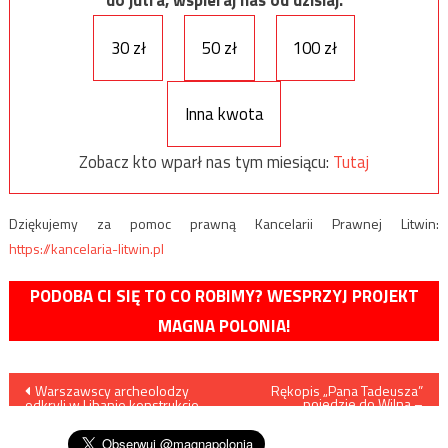
do jutra, wspieraj nas od dzisiaj.
30 zł
50 zł
100 zł
Inna kwota
Zobacz kto wparł nas tym miesiącu:
Tutaj
Dziękujemy za pomoc prawną Kancelarii Prawnej Litwin:
https://kancelaria-litwin.pl
PODOBA CI SIĘ TO CO ROBIMY? WESPRZYJ PROJEKT
MAGNA POLONIA!
Nawigacja
Warszawscy archeolodzy
Rękopis „Pana Tadeusza”
pojedzie do Wilna –
odkryli w Libanie konstrukcje
szczegóły owiane tajemnicą
wpisu
megalityczne