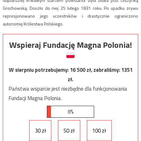
Najbardziej krwawym starciem powstania była bitwa pod Olszynką
Grochowską. Doszło do niej 25 lutego 1831 roku. Po upadku zrywu
represjonowano jego uczestników i drastycznie ograniczono
autonomię Królestwa Polskiego.
Wspieraj Fundację Magna Polonia!
W sierpniu potrzebujemy:
16 500
zł, zebraliśmy:
1351
zł.
Państwa wsparcie jest niezbędne dla funkcjonowania
Fundacji Magna Polonia.
8%
30 zł
50 zł
100 zł