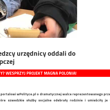
edzcy urzędnicy oddali do
pczej
MY? WESPRZYJ PROJEKT MAGNA POLONIA!
 portalowi wPolityce.pl o dramatycznej walce reprezentowanego prz
tóre szwedzkie służby socjalne odebrały rodzinie i umieściły je