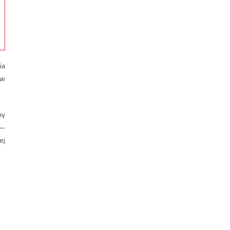
ia
 w
ny
 —
ej