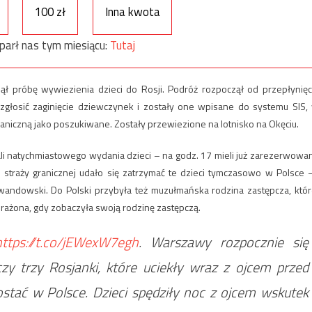
100 zł
Inna kwota
parł nas tym miesiącu:
Tutaj
ął próbę wywiezienia dzieci do Rosji. Podróż rozpoczął od przepłynięc
głosić zaginięcie dziewczynek i zostały one wpisane do systemu SIS,
aniczną jako poszukiwane. Zostały przewiezione na lotnisko na Okęciu.
dali natychmiastowego wydania dzieci – na godz. 17 mieli już zarezerwowa
 i straży granicznej udało się zatrzymać te dzieci tymczasowo w Polsce
Lewandowski. Do Polski przybyła też muzułmańska rodzina zastępcza, któr
rażona, gdy zobaczyła swoją rodzinę zastępczą.
https://t.co/jEWexW7egh
. Warszawy rozpocznie się
zy trzy Rosjanki, które uciekły wraz z ojcem przed
stać w Polsce. Dzieci spędziły noc z ojcem wskutek