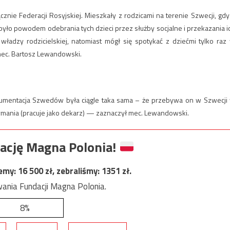
znie Federacji Rosyjskiej. Mieszkały z rodzicami na terenie Szwecji, gdy
 było powodem odebrania tych dzieci przez służby socjalne i przekazania i
władzy rodzicielskiej, natomiast mógł się spotykać z dziećmi tylko raz
 mec. Bartosz Lewandowski.
 argumentacja Szwedów była ciągle taka sama – że przebywa on w Szwecji
trzymania (pracuje jako dekarz) — zaznaczył mec. Lewandowski.
ację Magna Polonia!
jemy:
16 500
zł, zebraliśmy:
1351
zł.
ania Fundacji Magna Polonia.
8%