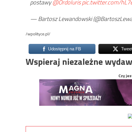
postawy
@OrdoIuris
pic.twitter.com/hL
— Bartosz Lewandowski (@BartoszLew
/wpolityce.pl/
Udostępnij na FB
Twee
Wspieraj niezależne wydaw
Czy jes