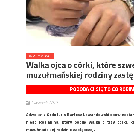
WIADOMOŚCI
Walka ojca o córki, które szw
muzułmańskiej rodziny zastę
PODOBA CI SIĘ TO CO ROBI
3 kwietnia 2019
Adwokat z Ordo Iuris Bartosz Lewandowski opowiedział
niego Rosjanina, który podjął walkę o trzy córki, k
muzułmańskiej rodzinie zastępczej.