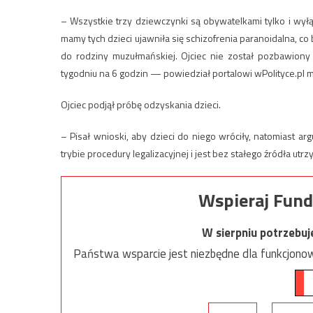
– Wszystkie trzy dziewczynki są obywatelkami tylko i wyłąc
mamy tych dzieci ujawniła się schizofrenia paranoidalna, co
do rodziny muzułmańskiej. Ojciec nie został pozbawiony 
tygodniu na 6 godzin — powiedział portalowi wPolityce.pl
Ojciec podjął próbę odzyskania dzieci.
– Pisał wnioski, aby dzieci do niego wróciły, natomiast
trybie procedury legalizacyjnej i jest bez stałego źródła u
Wspieraj Fund
W sierpniu potrzebu
Państwa wsparcie jest niezbędne dla funkcjonow