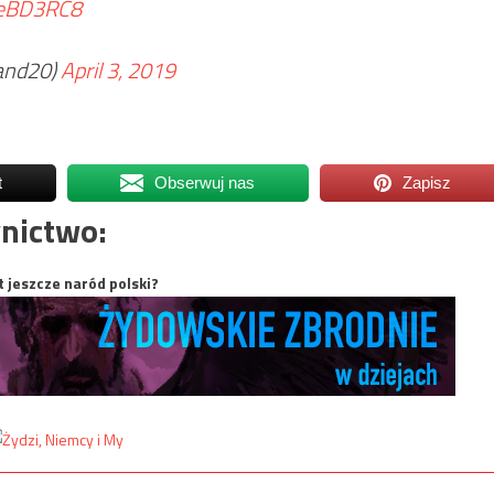
7eBD3RC8
and20)
April 3, 2019
t
Obserwuj nas
Zapisz
nictwo:
t jeszcze naród polski?