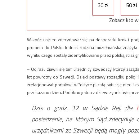
30 zł
50 zł
Zobacz kto w
W końcu ojciec zdecydował się na desperacki krok i podj
promem do Polski. Jednak rodzina muzułmańska zdążyła z
wyniku czego zostały zidentyfikowane przez polską straż gr
– Od razu zjawili się tam urzędnicy szwedzcy, którzy zażą
lot powrotny do Szwecji. Dzięki postawy rozsądku policji
zrelacjonował portalowi wPolityce.pl całą sytuację mec. 
przekazano dzieci. Podobno jedna z dziewczynek była prze
Dzis o godz. 12 w Sądzie Rej. dla
posiedzenie, na którym Sąd zdecyduje c
urzędnikami ze Szwecji będą mogły pozo