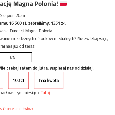
ację Magna Polonia!
Sierpień 2026
jemy:
16 500
zł, zebraliśmy:
1351
zł.
ania Fundacji Magna Polonia.
anie niezależnych ośrodków medialnych? Nie zwlekaj więc,
raj nas już od teraz.
8%
e czekaj zatem do jutra, wspieraj nas od dzisiaj.
100 zł
Inna kwota
parł nas tym miesiącu:
Tutaj
s://kancelaria-litwin.pl