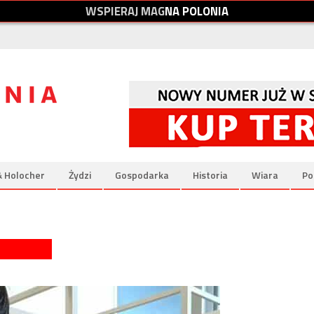
W
S
P
I
E
R
A
J
M
A
G
N
A
P
O
L
O
N
I
A
& Holocher
Żydzi
Gospodarka
Historia
Wiara
Po