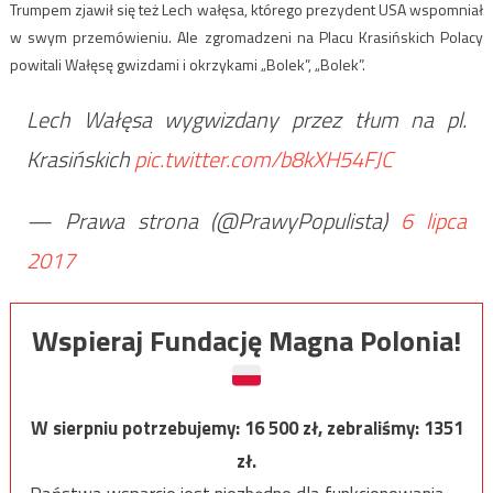
Trumpem zjawił się też Lech wałęsa, którego prezydent USA wspomniał
w swym przemówieniu. Ale zgromadzeni na Placu Krasińskich Polacy
powitali Wałęsę gwizdami i okrzykami „Bolek”, „Bolek”.
Lech Wałęsa wygwizdany przez tłum na pl.
Krasińskich
pic.twitter.com/b8kXH54FJC
— Prawa strona (@PrawyPopulista)
6 lipca
2017
Wspieraj Fundację Magna Polonia!
W sierpniu potrzebujemy:
16 500
zł, zebraliśmy:
1351
zł.