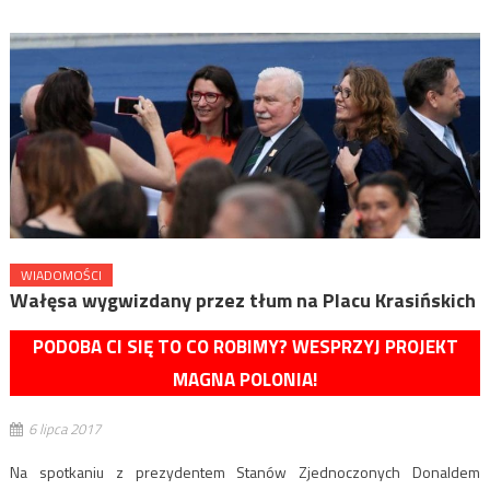
WIADOMOŚCI
Wałęsa wygwizdany przez tłum na Placu Krasińskich
PODOBA CI SIĘ TO CO ROBIMY? WESPRZYJ PROJEKT
MAGNA POLONIA!
6 lipca 2017
Na spotkaniu z prezydentem Stanów Zjednoczonych Donaldem