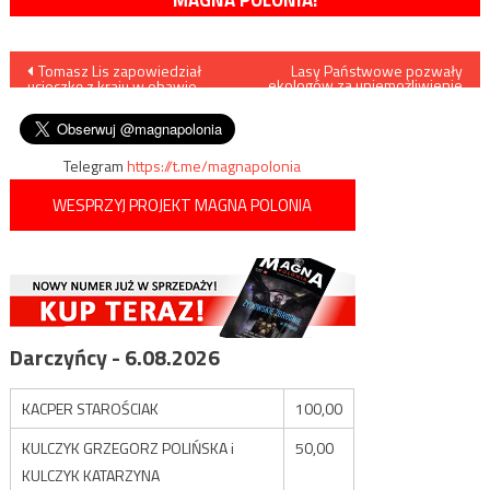
Nawigacja
Tomasz Lis zapowiedział
Lasy Państwowe pozwały
ekologów za uniemożliwienie
ucieczkę z kraju w obawie
prowadzenia wycinki drzew
wpisu
przed Trumpem
w fragmencie chorego lasu
Puszczy Białowieskiej
Telegram
https://t.me/magnapolonia
WESPRZYJ PROJEKT MAGNA POLONIA
Darczyńcy - 6.08.2026
KACPER STAROŚCIAK
100,00
KULCZYK GRZEGORZ POLIŃSKA i
50,00
KULCZYK KATARZYNA