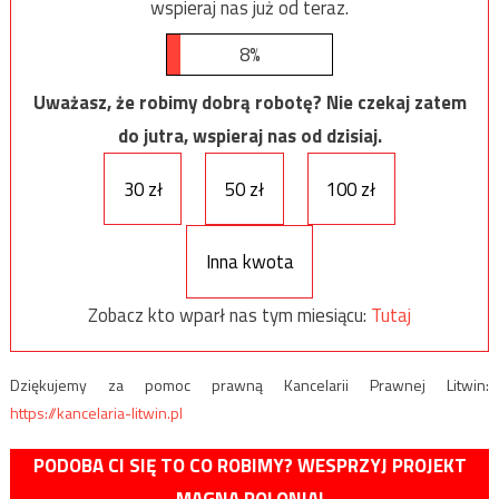
wspieraj nas już od teraz.
8%
Uważasz, że robimy dobrą robotę? Nie czekaj zatem
do jutra, wspieraj nas od dzisiaj.
30 zł
50 zł
100 zł
Inna kwota
Zobacz kto wparł nas tym miesiącu:
Tutaj
Dziękujemy za pomoc prawną Kancelarii Prawnej Litwin:
https://kancelaria-litwin.pl
PODOBA CI SIĘ TO CO ROBIMY? WESPRZYJ PROJEKT
MAGNA POLONIA!