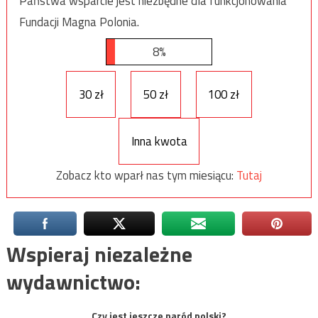
Państwa wsparcie jest niezbędne dla funkcjonowania
Fundacji Magna Polonia.
8%
30 zł
50 zł
100 zł
Inna kwota
Zobacz kto wparł nas tym miesiącu:
Tutaj
Wspieraj niezależne
wydawnictwo:
Czy jest jeszcze naród polski?