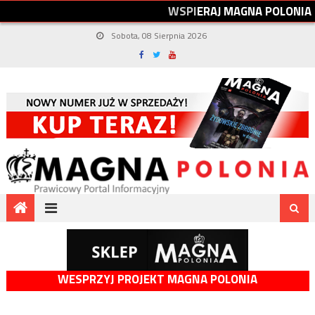
W
S
P
I
E
R
A
J
M
A
G
N
A
P
O
L
O
N
I
A
Sobota, 08 Sierpnia 2026
WESPRZYJ PROJEKT MAGNA POLONIA