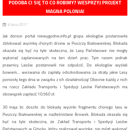
PODOBA CI SIĘ TO CO ROBIMY? WESPRZYJ PROJEKT
MAGNA POLONIA!
6 lipca 2017
Jak donosi portal niewygodne.info.pl grupa ekologów postanowiła
zblokować wycinkę chorych drzew w Puszczy Białowieskiej. Blokada
okazała się być na tyle skuteczna, że Lasy Państwowe nie mogły
wykonać zaplanowanych na ten dzień prac. Tym razem jednak
prawnicy Lasów postanowili nie odpuścić. Do ekologów wysłali
bowiem… wezwania do zapłaty odszkodowania za straty jakie Lasy
poniosły tego dnia w związku z ich działalnością! Obecnie każdy z nich
na rzecz Zakładu Transportu i Spedycji Lasów Państwowych ma
obowiązek zapłacić 10.560 zł.
30 maja br. doszło do blokady wycinki fragmentu chorego lasu w
Puszczy Białowieskiej w nadleśnictwie Browsk. Blokada okazała się
być na tyle skuteczna, że Zakład Transportu i Spedycji Lasów
Państwowych w Giżycku, który realizował wycinkę, nie mógł wykonać