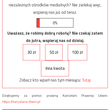
niezależnych ośrodków medialnych? Nie zwlekaj więc,
wspieraj nas już od teraz.
8%
Uważasz, że robimy dobrą robotę? Nie czekaj zatem
do jutra, wspieraj nas od dzisiaj.
30 zł
50 zł
100 zł
Inna kwota
Zobacz kto wparł nas tym miesiącu:
Tutaj
Dziękujemy za pomoc prawną Kancelarii Prawnej Litwin:
https://kancelaria-litwin.pl