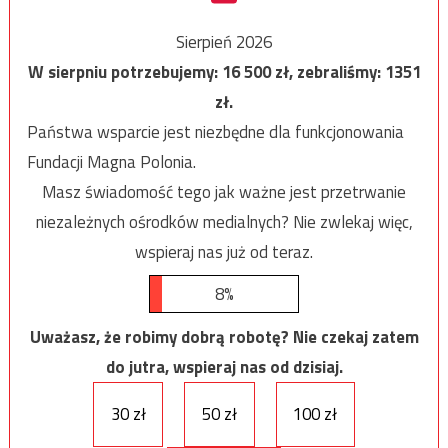
Sierpień 2026
W sierpniu potrzebujemy:
16 500
zł, zebraliśmy:
1351
zł.
Państwa wsparcie jest niezbędne dla funkcjonowania
Fundacji Magna Polonia.
Masz świadomość tego jak ważne jest przetrwanie
niezależnych ośrodków medialnych? Nie zwlekaj więc,
wspieraj nas już od teraz.
8%
Uważasz, że robimy dobrą robotę? Nie czekaj zatem
do jutra, wspieraj nas od dzisiaj.
30 zł
50 zł
100 zł