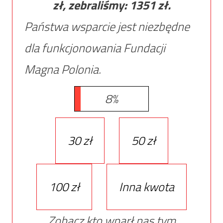
zł, zebraliśmy:
1351
zł.
Państwa wsparcie jest niezbędne
dla funkcjonowania Fundacji
Magna Polonia.
8%
30 zł
50 zł
100 zł
Inna kwota
Zobacz kto wparł nas tym