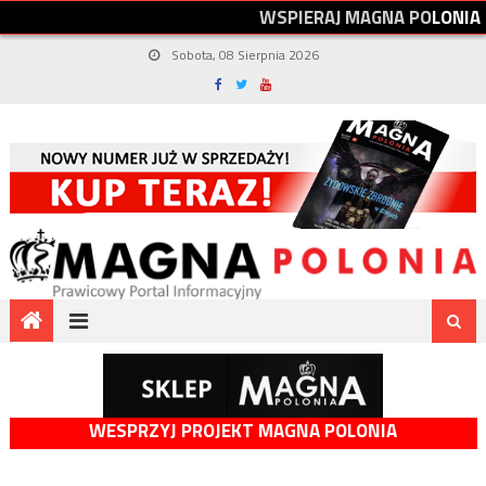
W
S
P
I
E
R
A
J
M
A
G
N
A
P
O
L
O
N
I
A
Sobota, 08 Sierpnia 2026
WESPRZYJ PROJEKT MAGNA POLONIA