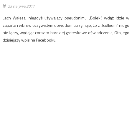
23 sierpnia 2017
Lech Wałęsa, niegdyś używający pseudonimu „Bolek”, wciąż idzie w
zaparte i wbrew oczywistym dowodom utrzymuje, że z „Bolkiem” nic go
nie łączy, wydając coraz to bardziej groteskowe oświadczenia, Oto jego
dzisiejszy wpis na Facebooku: