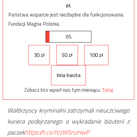
zł.
Państwa wsparcie jest niezbędne dla funkcjonowania
Fundacji Magna Polonia.
8%
30 zł
50 zł
100 zł
Inna kwota
Zobacz kto wparł nas tym miesiącu:
Tutaj
Wałbrzyscy kryminalni zatrzymali nieuczciwego
kuriera podejrzanego o wykradanie biżuterii z
paczek
https://t.co/IVzWSnzHwP