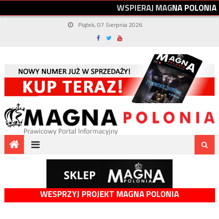
W
S
P
I
E
R
A
J
M
A
G
N
A
P
O
L
O
N
I
A
Piątek, 07 Sierpnia 2026
WESPRZYJ PROJEKT MAGNA POLONIA