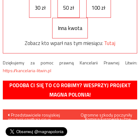
30 zł
50 zł
100 zł
Inna kwota
Zobacz kto wparł nas tym miesiącu:
Tutaj
Dziękujemy za pomoc prawną Kancelarii Prawnej Litwin:
https://kancelaria-litwin.pl
PODOBA CI SIĘ TO CO ROBIMY? WESPRZYJ PROJEKT
MAGNA POLONIA!
Nawigacja
Przedstawiciele rosyjskiej
Ogromne szkody poczyniły
Komisja Europejska i tzw.
opozycji spotkają się w
„ekolodzy”. Wiceminister:
wpisu
Warszawie
„Sytuacja Puszczy
Białowieskiej jest
dramatyczna”