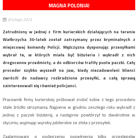
MAGNA POLONIA!
8 lutego 2023
Zatrudniony w jednej z firm kurierskich działających na terenie
Wałbrzycha 30-latek został zatrzymany przez kryminalnych z
miejscowej komendy Policji. Mężczyzna dysponując przesyłkami
wybrał te, w których miała być biżuteria i wykradł z nich
drogocenne przedmioty, a do odbiorców trafiły puste paczki. Cały
proceder szybko wyszedł na jaw, kiedy niezadowoleni klienci
zwrócili do nadawcy rozkradzione przesyłki, a całą sprawą
zainteresowali się również policjanci.
Pracownik firmy kurierskiej próbował zrobić sobie z tego procederu
stałe źródło utrzymania. Najpierw w grudniu zeszłego roku wykradł z
jednej z paczek biżuterię, a następnie powtórzył to dwukrotnie w
styczniu, wyjmując wyroby jubilerskie ze złota z przesyłek.
Zaalarmowani o podejrzeniu popełnienia kilku przestępstw