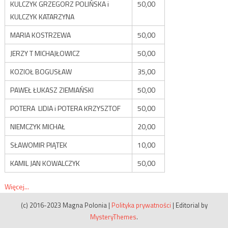
KULCZYK GRZEGORZ POLIŃSKA i
50,00
KULCZYK KATARZYNA
MARIA KOSTRZEWA
50,00
JERZY T MICHAJŁOWICZ
50,00
KOZIOŁ BOGUSŁAW
35,00
PAWEŁ ŁUKASZ ZIEMIAŃSKI
50,00
POTERA LIDIA i POTERA KRZYSZTOF
50,00
NIEMCZYK MICHAŁ
20,00
SŁAWOMIR PIĄTEK
10,00
KAMIL JAN KOWALCZYK
50,00
Więcej...
(c) 2016-2023 Magna Polonia
|
Polityka prywatności
|
Editorial by
MysteryThemes
.