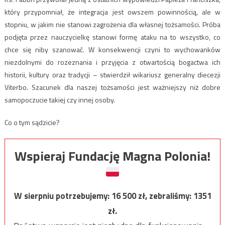
który przypomniał, że integracja jest owszem powinnością, ale w
stopniu, w jakim nie stanowi zagrożenia dla własnej tożsamości. Próba
podjęta przez nauczycielkę stanowi formę ataku na to wszystko, co
chce się niby szanować. W konsekwencji czyni to wychowanków
niezdolnymi do rozeznania i przyjęcia z otwartością bogactwa ich
historii, kultury oraz tradycji – stwierdził wikariusz generalny diecezji
Viterbo. Szacunek dla naszej tożsamości jest ważniejszy niż dobre
samopoczucie takiej czy innej osoby.
Co o tym sądzicie?
Wspieraj Fundację Magna Polonia!
W sierpniu potrzebujemy:
16 500
zł, zebraliśmy:
1351
zł.