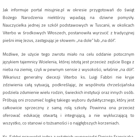
Jak informuje portal misyjnie.pl w okresie przygotowań do świąt
Bożego Narodzenia niektórzy wpadają na dziwne pomysły.
Nauczycielka jednej ze szkół podstawowych w Tuscanii, w okolicach
Viterbo w środkowych Włoszech, postanowiła wyrzucić z tradycyjnej
pieśni imię Jezus, zastępując je słowem: „na dole” lub „na dół”.
Możliwe, że użycie tego zwrotu miało na celu oddanie potocznym
językiem tajemnicy Wcielenia, której istotą jest przecież zejście Boga z
nieba na ziemię, czyli w pewnym sensie z wysokości, właśnie „na dół”.
Wikariusz generalny diecezji Viterbo ks. Luigi Fabbri nie kryje
zdziwienia całą sytuacją, podkreślając, że wspólnota chrześcijańska
podziela zdumienie wielu rodzin, świeckich instytucji oraz innych osób.
Próbują oni zrozumieć logikę takiego wyboru dydaktycznego, który jest
całkowicie sprzeczny z samą rolą szkoły. Powinna ona przecież
oferować edukację otwartą i integrującą, a nie wykluczającą to
wszystko, co stanowi o tożsamości i o najgłębszych korzeniach.
Ks. Fabbri przywołał jedną z ostatnich wypowiedzi Papieża Franciszka,