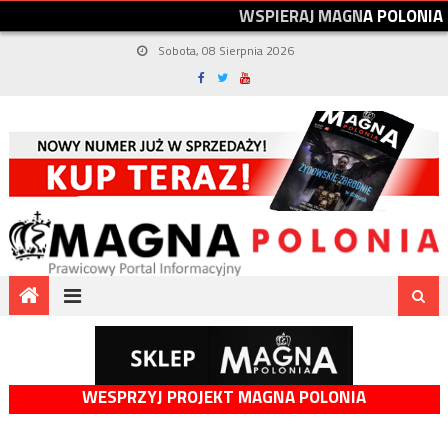
W
S
P
I
E
R
A
J
M
A
G
N
A
P
O
L
O
N
I
A
Sobota, 08 Sierpnia 2026
WESPRZYJ PROJEKT MAGNA POLONIA