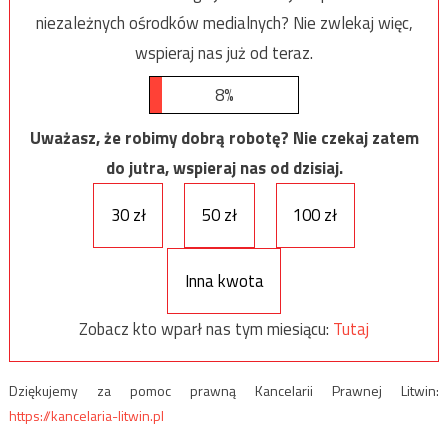
niezależnych ośrodków medialnych? Nie zwlekaj więc,
wspieraj nas już od teraz.
8%
Uważasz, że robimy dobrą robotę? Nie czekaj zatem
do jutra, wspieraj nas od dzisiaj.
30 zł
50 zł
100 zł
Inna kwota
Zobacz kto wparł nas tym miesiącu:
Tutaj
Dziękujemy za pomoc prawną Kancelarii Prawnej Litwin:
https://kancelaria-litwin.pl