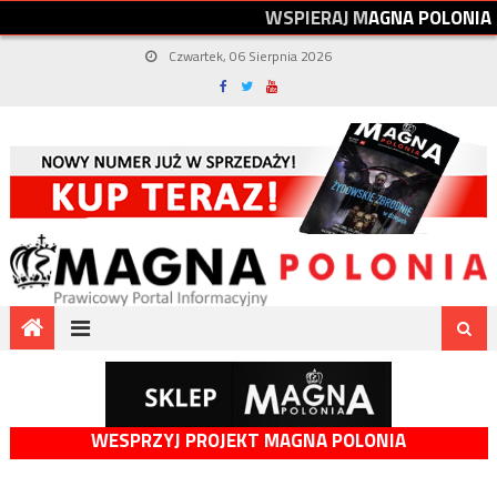
W
S
P
I
E
R
A
J
M
A
G
N
A
P
O
L
O
N
I
A
Czwartek, 06 Sierpnia 2026
WESPRZYJ PROJEKT MAGNA POLONIA