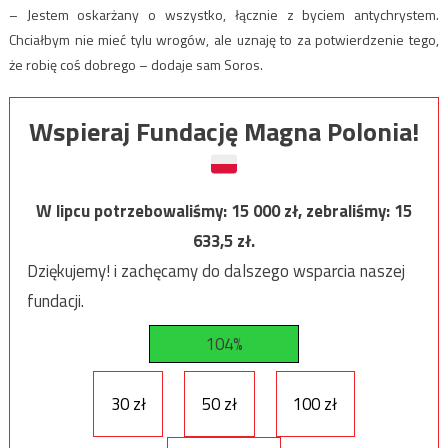
– Jestem oskarżany o wszystko, łącznie z byciem antychrystem.
Chciałbym nie mieć tylu wrogów, ale uznaję to za potwierdzenie tego,
że robię coś dobrego – dodaje sam Soros.
Wspieraj Fundację Magna Polonia!
W lipcu potrzebowaliśmy:
15 000
zł, zebraliśmy:
15
633,5
zł.
Dziękujemy! i zachęcamy do dalszego wsparcia naszej
fundacji.
104%
30 zł
50 zł
100 zł