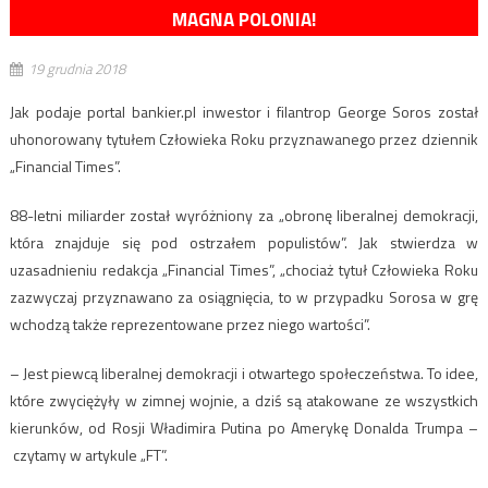
MAGNA POLONIA!
19 grudnia 2018
Jak podaje portal bankier.pl inwestor i filantrop George Soros został
uhonorowany tytułem Człowieka Roku przyznawanego przez dziennik
„Financial Times”.
88-letni miliarder został wyróżniony za „obronę liberalnej demokracji,
która znajduje się pod ostrzałem populistów”. Jak stwierdza w
uzasadnieniu redakcja „Financial Times”, „chociaż tytuł Człowieka Roku
zazwyczaj przyznawano za osiągnięcia, to w przypadku Sorosa w grę
wchodzą także reprezentowane przez niego wartości”.
– Jest piewcą liberalnej demokracji i otwartego społeczeństwa. To idee,
które zwyciężyły w zimnej wojnie, a dziś są atakowane ze wszystkich
kierunków, od Rosji Władimira Putina po Amerykę Donalda Trumpa –
czytamy w artykule „FT”.