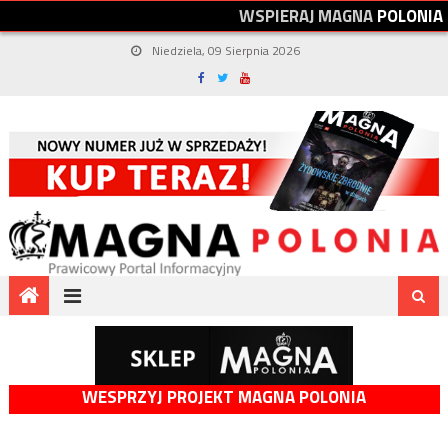
W
S
P
I
E
R
A
J
M
A
G
N
A
P
O
L
O
N
I
A
Niedziela, 09 Sierpnia 2026
WESPRZYJ PROJEKT MAGNA POLONIA