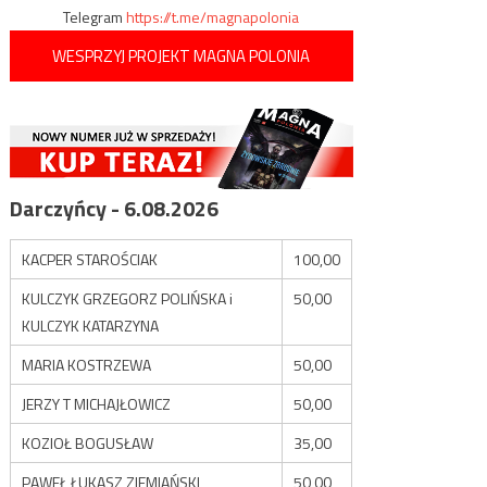
Telegram
https://t.me/magnapolonia
WESPRZYJ PROJEKT MAGNA POLONIA
Darczyńcy - 6.08.2026
KACPER STAROŚCIAK
100,00
KULCZYK GRZEGORZ POLIŃSKA i
50,00
KULCZYK KATARZYNA
MARIA KOSTRZEWA
50,00
JERZY T MICHAJŁOWICZ
50,00
KOZIOŁ BOGUSŁAW
35,00
PAWEŁ ŁUKASZ ZIEMIAŃSKI
50,00