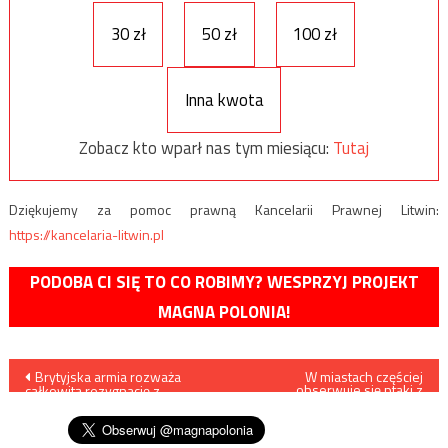
30 zł
50 zł
100 zł
Inna kwota
Zobacz kto wparł nas tym miesiącu:
Tutaj
Dziękujemy za pomoc prawną Kancelarii Prawnej Litwin:
https://kancelaria-litwin.pl
PODOBA CI SIĘ TO CO ROBIMY? WESPRZYJ PROJEKT
MAGNA POLONIA!
Nawigacja
Brytyjska armia rozważa
W miastach częściej
obserwuje się ptaki z
całkowitą rezygnację z
aberracjami barwnymi
wpisu
czołgów