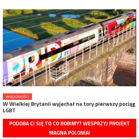
WIADOMOŚCI
W Wielkiej Brytanii wyjechał na tory pierwszy pociąg
LGBT
PODOBA CI SIĘ TO CO ROBIMY? WESPRZYJ PROJEKT
MAGNA POLONIA!