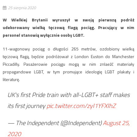
25 sierpnia 2020
W Wielkiej Brytanii wyruszył w swoją pierwszą podróż
udekorowany wielką tęczową flagą pociąg. Pracujący w nim
personel stanowią wyłącznie osoby LGBT.
11-wagonowy pociąg o długości 265 metrów, ozdobiony wielką
tęczową flagą, będzie podróżował z London Euston do Manchester
Piccadilly. Pasażerowie pociągu mogą w nim znlaeźć materiały
propagandowe LGBT, w tym promujące ideologię LGBT plakaty i
literaturę.
UK's first Pride train with all-LGBT+ staff makes
its first journey
pic.twitter.com/zyI1YFXIhZ
— The Independent (@Independent)
August 25,
2020