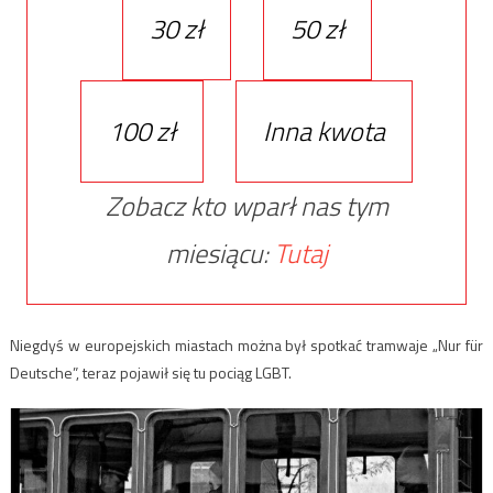
30 zł
50 zł
100 zł
Inna kwota
Zobacz kto wparł nas tym
miesiącu:
Tutaj
Niegdyś w europejskich miastach można był spotkać tramwaje „Nur für
Deutsche”, teraz pojawił się tu pociąg LGBT.