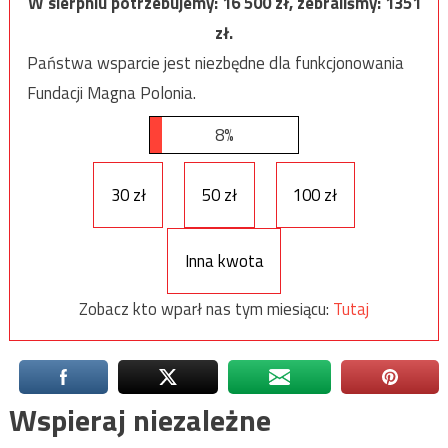
W sierpniu potrzebujemy:
16 500
zł, zebraliśmy:
1351
zł.
Państwa wsparcie jest niezbędne dla funkcjonowania
Fundacji Magna Polonia.
8%
30 zł
50 zł
100 zł
Inna kwota
Zobacz kto wparł nas tym miesiącu:
Tutaj
Wspieraj niezależne