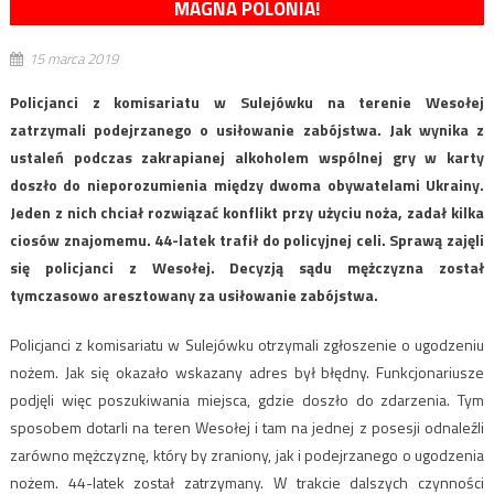
MAGNA POLONIA!
15 marca 2019
Policjanci z komisariatu w Sulejówku na terenie Wesołej
zatrzymali podejrzanego o usiłowanie zabójstwa. Jak wynika z
ustaleń podczas zakrapianej alkoholem wspólnej gry w karty
doszło do nieporozumienia między dwoma obywatelami Ukrainy.
Jeden z nich chciał rozwiązać konflikt przy użyciu noża, zadał kilka
ciosów znajomemu. 44-latek trafił do policyjnej celi. Sprawą zajęli
się policjanci z Wesołej. Decyzją sądu mężczyzna został
tymczasowo aresztowany za usiłowanie zabójstwa.
Policjanci z komisariatu w Sulejówku otrzymali zgłoszenie o ugodzeniu
nożem. Jak się okazało wskazany adres był błędny. Funkcjonariusze
podjęli więc poszukiwania miejsca, gdzie doszło do zdarzenia. Tym
sposobem dotarli na teren Wesołej i tam na jednej z posesji odnaleźli
zarówno mężczyznę, który by zraniony, jak i podejrzanego o ugodzenia
nożem. 44-latek został zatrzymany. W trakcie dalszych czynności