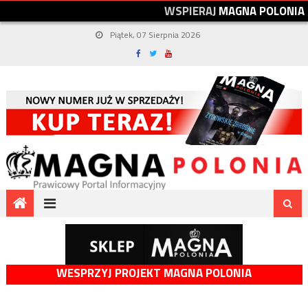
W
S
P
I
E
R
A
J
M
A
G
N
A
P
O
L
O
N
I
A
Piątek, 07 Sierpnia 2026
WESPRZYJ PROJEKT MAGNA POLONIA