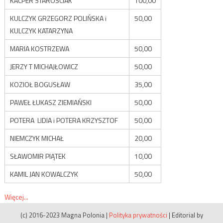
KACPER STAROŚCIAK
100,00
KULCZYK GRZEGORZ POLIŃSKA i
50,00
KULCZYK KATARZYNA
MARIA KOSTRZEWA
50,00
JERZY T MICHAJŁOWICZ
50,00
KOZIOŁ BOGUSŁAW
35,00
PAWEŁ ŁUKASZ ZIEMIAŃSKI
50,00
POTERA LIDIA i POTERA KRZYSZTOF
50,00
NIEMCZYK MICHAŁ
20,00
SŁAWOMIR PIĄTEK
10,00
KAMIL JAN KOWALCZYK
50,00
Więcej...
(c) 2016-2023 Magna Polonia
|
Polityka prywatności
|
Editorial by