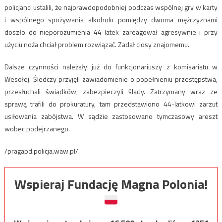
policjanci ustalili, że najprawdopodobniej podczas wspólnej gry w karty
i wspólnego spożywania alkoholu pomiędzy dwoma mężczyznami
doszło do nieporozumienia 44-latek zareagował agresywnie i przy
użyciu noża chciał problem rozwiązać. Zadał ciosy znajomemu.
Dalsze czynności należały już do funkcjonariuszy z komisariatu w
Wesołej. Śledczy przyjęli zawiadomienie o popełnieniu przestępstwa,
przesłuchali świadków, zabezpieczyli ślady. Zatrzymany wraz ze
sprawą trafili do prokuratury, tam przedstawiono 44-latkowi zarzut
usiłowania zabójstwa. W sądzie zastosowano tymczasowy areszt
wobec podejrzanego.
/pragapd.policja.waw.pl/
Wspieraj Fundację Magna Polonia!