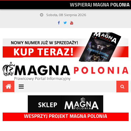
W
S
P
I
E
R
A
J
M
A
G
N
A
P
O
L
O
N
I
A
Sobota, 08 Sierpnia 2026
WESPRZYJ PROJEKT MAGNA POLONIA