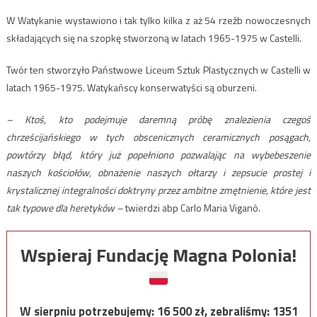
W Watykanie wystawiono i tak tylko kilka z aż 54 rzeźb nowoczesnych
składających się na szopkę stworzoną w latach 1965-1975 w Castelli.
Twór ten stworzyło Państwowe Liceum Sztuk Plastycznych w Castelli w
latach 1965-1975. Watykańscy konserwatyści są oburzeni.
– Ktoś, kto podejmuje daremną próbę znalezienia czegoś
chrześcijańskiego w tych obscenicznych ceramicznych posągach,
powtórzy błąd, który już popełniono pozwalając na wybebeszenie
naszych kościołów, obnażenie naszych ołtarzy i zepsucie prostej i
krystalicznej integralności doktryny przez ambitne zmętnienie, które jest
tak typowe dla heretyków –
twierdzi abp Carlo Maria Viganò.
Wspieraj Fundację Magna Polonia!
W sierpniu potrzebujemy:
16 500
zł, zebraliśmy:
1351