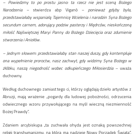
– Powiedzmy to po prostu jasno: ta rzecz nie jest sceną Bożego
Narodzenia –
stwierdza abp Viganò
– ponieważ gdyby była,
przedstawiałaby wspaniałą Tajemnicę Wcielenia i narodzin Syna Bożego
secundum carnem, adorujący podziw pasterzy i Mędrców, nieskończoną
miłość Najświętszej Maryi Panny do Bożego Dziecięcia oraz zdumienie
stworzenia i Aniołów.
– Jednym słowem: przedstawiałaby stan naszej duszy, gdy kontempluje
ona wypełnienie proroctw, nasz zachwyt, gdy widzimy Syna Bożego w
żłóbku, naszą niegodność wobec odkupieńczego Miłosierdzia
– uważa
duchowny.
Według duchownego zamiast tego ci, którzy oglądają dzieło artystów z
Abruzji, mają wrażenie „pogardy dla ludowej pobożności, odrzucenia
odwiecznego wzoru przywołującego na myśl wieczną niezmienność
Bożej Prawdy”.
Zdaniem arcybiskupa „ta zuchwała ohyda jest oznaką powszechnej
religii transhumanizmu, na którą ma nadzieję Nowy Porządek Świata”.