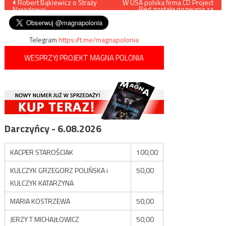
Nawigacja
Robert Bąkiewicz o Straży
W USA polska firma CD Project
Red została pozwana za
Narodowej
nową grę Cyberpunk 2077
wpisu
Telegram
https://t.me/magnapolonia
WESPRZYJ PROJEKT MAGNA POLONIA
Darczyńcy - 6.08.2026
KACPER STAROŚCIAK
100,00
KULCZYK GRZEGORZ POLIŃSKA i
50,00
KULCZYK KATARZYNA
MARIA KOSTRZEWA
50,00
JERZY T MICHAJŁOWICZ
50,00