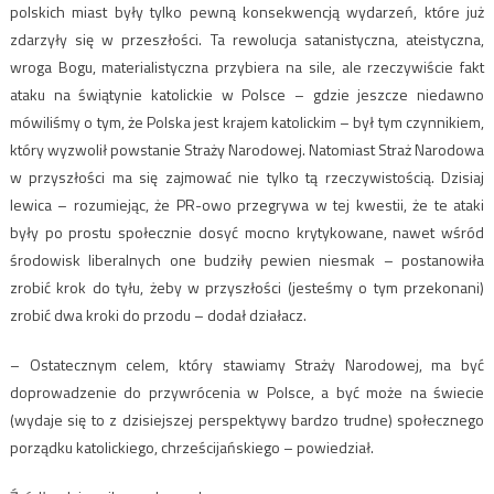
polskich miast były tylko pewną konsekwencją wydarzeń, które już
zdarzyły się w przeszłości. Ta rewolucja satanistyczna, ateistyczna,
wroga Bogu, materialistyczna przybiera na sile, ale rzeczywiście fakt
ataku na świątynie katolickie w Polsce – gdzie jeszcze niedawno
mówiliśmy o tym, że Polska jest krajem katolickim – był tym czynnikiem,
który wyzwolił powstanie Straży Narodowej. Natomiast Straż Narodowa
w przyszłości ma się zajmować nie tylko tą rzeczywistością. Dzisiaj
lewica – rozumiejąc, że PR-owo przegrywa w tej kwestii, że te ataki
były po prostu społecznie dosyć mocno krytykowane, nawet wśród
środowisk liberalnych one budziły pewien niesmak – postanowiła
zrobić krok do tyłu, żeby w przyszłości (jesteśmy o tym przekonani)
zrobić dwa kroki do przodu – dodał działacz.
– Ostatecznym celem, który stawiamy Straży Narodowej, ma być
doprowadzenie do przywrócenia w Polsce, a być może na świecie
(wydaje się to z dzisiejszej perspektywy bardzo trudne) społecznego
porządku katolickiego, chrześcijańskiego – powiedział.