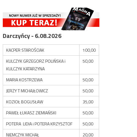
Darczyńcy - 6.08.2026
KACPER STAROŚCIAK
100,00
KULCZYK GRZEGORZ POLIŃSKA i
50,00
KULCZYK KATARZYNA
MARIA KOSTRZEWA
50,00
JERZY T MICHAJŁOWICZ
50,00
KOZIOŁ BOGUSŁAW
35,00
PAWEŁ ŁUKASZ ZIEMIAŃSKI
50,00
POTERA LIDIA i POTERA KRZYSZTOF
50,00
NIEMCZYK MICHAŁ
20,00