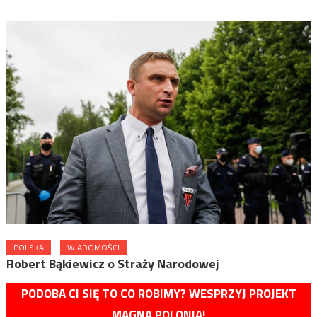
POLSKA
WIADOMOŚCI
Robert Bąkiewicz o Straży Narodowej
PODOBA CI SIĘ TO CO ROBIMY? WESPRZYJ PROJEKT
MAGNA POLONIA!