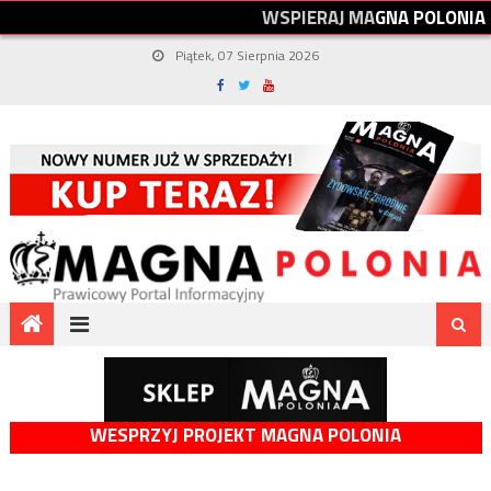
W
S
P
I
E
R
A
J
M
A
G
N
A
P
O
L
O
N
I
A
Piątek, 07 Sierpnia 2026
WESPRZYJ PROJEKT MAGNA POLONIA