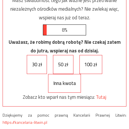
Masz świadomość tego jak ważne jest przetrwanie
niezależnych ośrodków medialnych? Nie zwlekaj więc,
wspieraj nas już od teraz.
8%
Uważasz, że robimy dobrą robotę? Nie czekaj zatem
do jutra, wspieraj nas od dzisiaj.
30 zł
50 zł
100 zł
Inna kwota
Zobacz kto wparł nas tym miesiącu:
Tutaj
Dziękujemy za pomoc prawną Kancelarii Prawnej Litwin:
https://kancelaria-litwin.pl