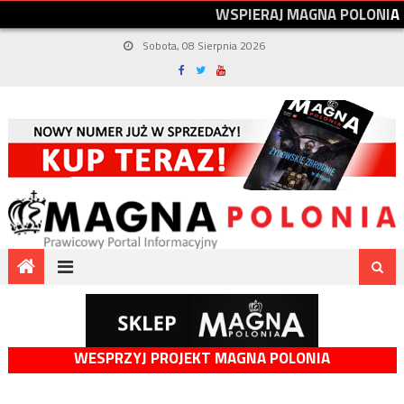
W
S
P
I
E
R
A
J
M
A
G
N
A
P
O
L
O
N
I
A
Sobota, 08 Sierpnia 2026
WESPRZYJ PROJEKT MAGNA POLONIA