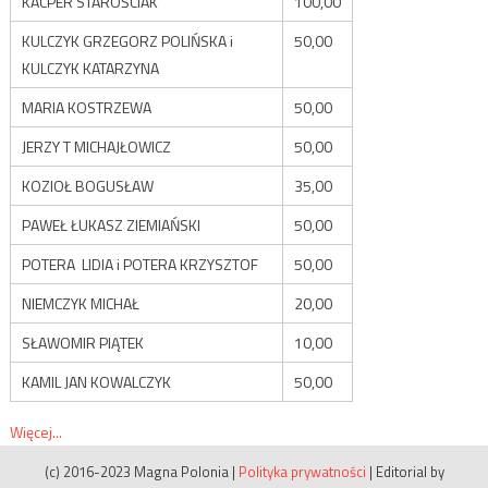
KACPER STAROŚCIAK
100,00
KULCZYK GRZEGORZ POLIŃSKA i
50,00
KULCZYK KATARZYNA
MARIA KOSTRZEWA
50,00
JERZY T MICHAJŁOWICZ
50,00
KOZIOŁ BOGUSŁAW
35,00
PAWEŁ ŁUKASZ ZIEMIAŃSKI
50,00
POTERA LIDIA i POTERA KRZYSZTOF
50,00
NIEMCZYK MICHAŁ
20,00
SŁAWOMIR PIĄTEK
10,00
KAMIL JAN KOWALCZYK
50,00
Więcej...
(c) 2016-2023 Magna Polonia
|
Polityka prywatności
|
Editorial by