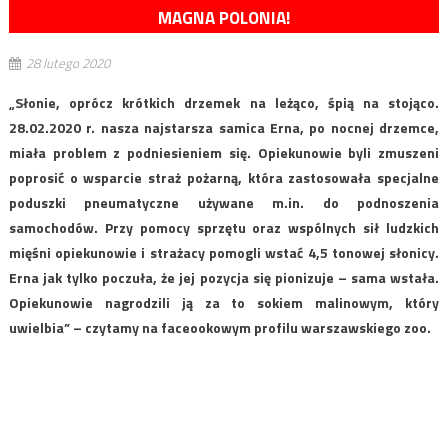
MAGNA POLONIA!
28 lutego 2020
„Słonie, oprócz krótkich drzemek na leżąco, śpią na stojąco.
28.02.2020 r. nasza najstarsza samica Erna, po nocnej drzemce,
miała problem z podniesieniem się. Opiekunowie byli zmuszeni
poprosić o wsparcie straż pożarną, która zastosowała specjalne
poduszki pneumatyczne używane m.in. do podnoszenia
samochodów. Przy pomocy sprzętu oraz wspólnych sił ludzkich
mięśni opiekunowie i strażacy pomogli wstać 4,5 tonowej słonicy.
Erna jak tylko poczuła, że jej pozycja się pionizuje – sama wstała.
Opiekunowie nagrodzili ją za to sokiem malinowym, który
uwielbia” – czytamy na faceookowym profilu warszawskiego zoo.