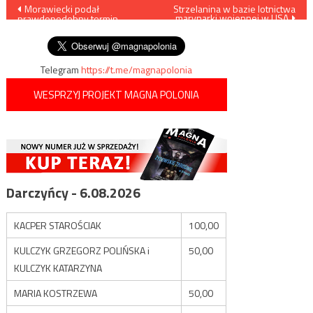
Nawigacja
Morawiecki podał
Strzelanina w bazie lotnictwa
marynarki wojennej w USA
prawdopodobny termin
wpisu
wyborów prezydenckich
Telegram
https://t.me/magnapolonia
WESPRZYJ PROJEKT MAGNA POLONIA
Darczyńcy - 6.08.2026
KACPER STAROŚCIAK
100,00
KULCZYK GRZEGORZ POLIŃSKA i
50,00
KULCZYK KATARZYNA
MARIA KOSTRZEWA
50,00