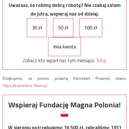
Uważasz, że robimy dobrą robotę? Nie czekaj zatem
do jutra, wspieraj nas od dzisiaj.
30 zł
50 zł
100 zł
Inna kwota
Zobacz kto wparł nas tym miesiącu:
Tutaj
Dziękujemy za pomoc prawną Kancelarii Prawnej Litwin:
https://kancelaria-litwin.pl
Wspieraj Fundację Magna Polonia!
W sierpniu potrzebujemy:
16 500
zł, zebraliśmy:
1351