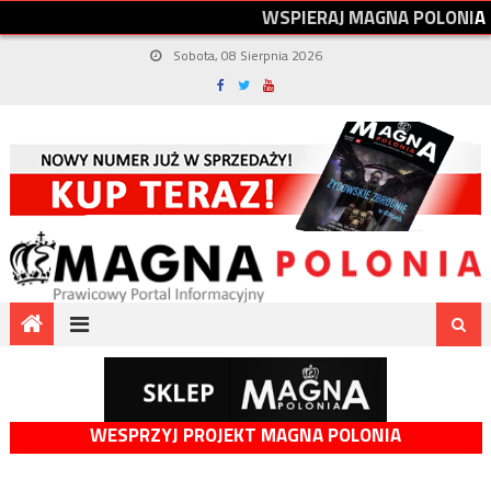
W
S
P
I
E
R
A
J
M
A
G
N
A
P
O
L
O
N
I
A
Sobota, 08 Sierpnia 2026
WESPRZYJ PROJEKT MAGNA POLONIA