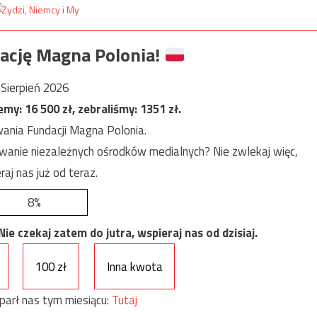
ację Magna Polonia!
Sierpień 2026
jemy:
16 500
zł, zebraliśmy:
1351
zł.
ania Fundacji Magna Polonia.
anie niezależnych ośrodków medialnych? Nie zwlekaj więc,
raj nas już od teraz.
8%
e czekaj zatem do jutra, wspieraj nas od dzisiaj.
100 zł
Inna kwota
parł nas tym miesiącu:
Tutaj