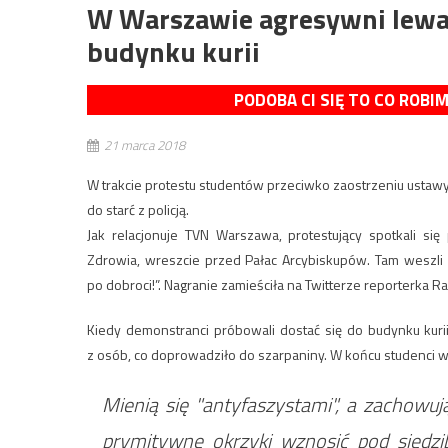
W Warszawie agresywni lewac
budynku kurii
PODOBA CI SIĘ TO CO ROBI
21 marca 2018
W trakcie protestu studentów przeciwko zaostrzeniu ustawy
do starć z policją.
Jak relacjonuje TVN Warszawa, protestujący spotkali s
Zdrowia, wreszcie przed Pałac Arcybiskupów. Tam weszli n
po dobroci!”. Nagranie zamieściła na Twitterze reporterka 
Kiedy demonstranci próbowali dostać się do budynku kurii,
z osób, co doprowadziło do szarpaniny. W końcu studenci w
Mienią się "antyfaszystami", a zachowują
prymitywne okrzyki wznosić pod siedz