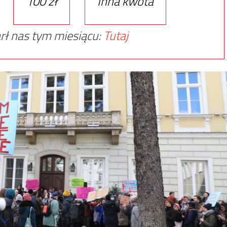
100 zł
Inna kwota
rł nas tym miesiącu:
Tutaj