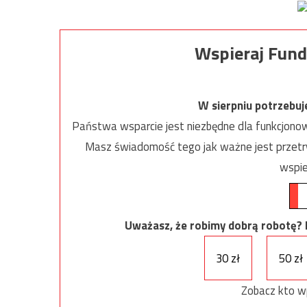
Wspieraj Fund
W sierpniu potrzebu
Państwa wsparcie jest niezbędne dla funkcjonow
Masz świadomość tego jak ważne jest przetrw
wspie
Uważasz, że robimy dobrą robotę? Ni
30 zł
50 zł
Zobacz kto w