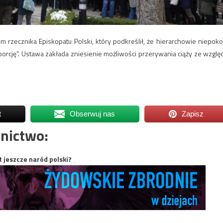
 rzecznika Episkopatu Polski, który podkreślił, że hierarchowie niepoko
orcję”. Ustawa zakłada zniesienie możliwości przerywania ciąży ze wzglę
t
Obserwuj nas
Zapisz
nictwo:
t jeszcze naród polski?