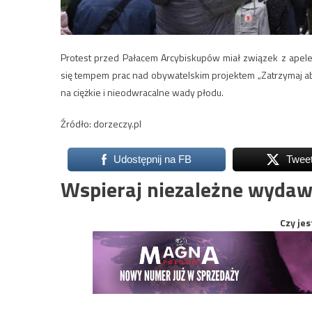
Protest przed Pałacem Arcybiskupów miał związek z apelem
się tempem prac nad obywatelskim projektem „Zatrzymaj ab
na ciężkie i nieodwracalne wady płodu.
Źródło: dorzeczy.pl
Udostępnij na FB
Twee
Wspieraj niezależne wydaw
Czy jes