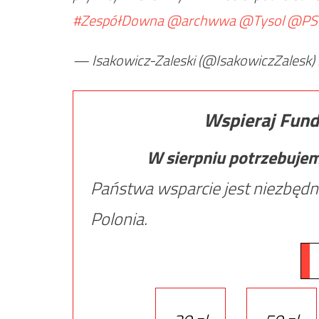
#ZespółDowna
@archwwa
@Tysol
@PSl
— Isakowicz-Zaleski (@IsakowiczZalesk)
Wspieraj Fund
W sierpniu potrzebuje
Państwa wsparcie jest niezbędn
Polonia.