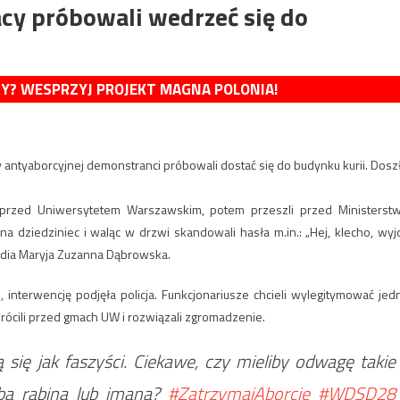
y próbowali wedrzeć się do
MY? WESPRZYJ PROJEKT MAGNA POLONIA!
 antyaborcyjnej demonstranci próbowali dostać się do budynku kurii. Dosz
ię przed Uniwersytetem Warszawskim, potem przeszli przed Ministerst
a dziedziniec i waląc w drzwi skandowali hasła m.in.: „Hej, klecho, wyj
Radia Maryja Zuzanna Dąbrowska.
 interwencję podjęła policja. Funkcjonariusze chcieli wylegitymować jed
rócili przed gmach UW i rozwiązali zgromadzenie.
 się jak faszyści. Ciekawe, czy mieliby odwagę takie
ibą rabina lub imana?
#ZatrzymajAborcję
#WDSD28