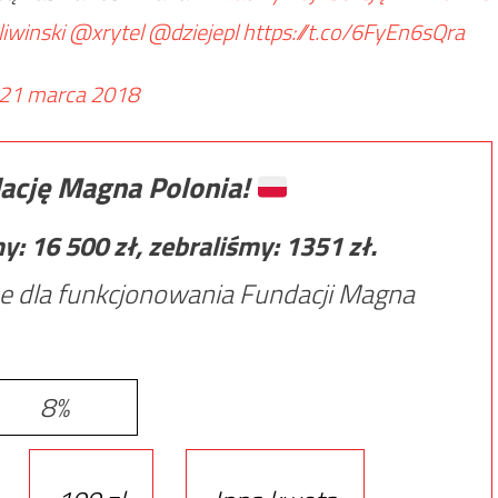
iwinski
@xrytel
@dziejepl
https://t.co/6FyEn6sQra
21 marca 2018
ację Magna Polonia!
my:
16 500
zł, zebraliśmy:
1351
zł.
e dla funkcjonowania Fundacji Magna
8%