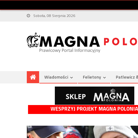
Sobota, 08 Sierpnia 2026
Wiadomości
Felietony
Patlewicz 
WESPRZYJ PROJEKT MAGNA POLONIA