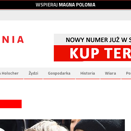
W
S
P
I
E
R
A
J
M
A
G
N
A
P
O
L
O
N
I
A
& Holocher
Żydzi
Gospodarka
Historia
Wiara
Po