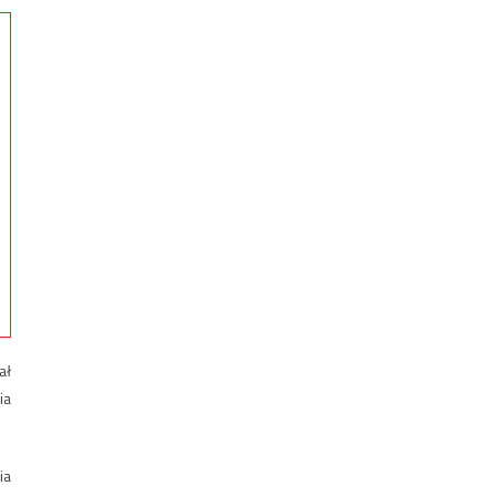
ał
ia
ia