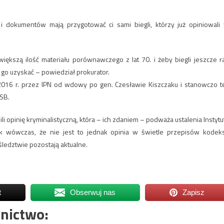
i dokumentów mają przygotować ci sami biegli, którzy już opiniowali
iększą ilość materiału porównawczego z lat 70. i żeby biegli jeszcze r
ę go uzyskać – powiedział prokurator.
016 r. przez IPN od wdowy po gen. Czesławie Kiszczaku i stanowczo t
SB.
 opinię kryminalistyczną, która – ich zdaniem – podważa ustalenia Instytu
ak wówczas, że nie jest to jednak opinia w świetle przepisów kodek
ledztwie pozostają aktualne.
t
Obserwuj nas
Zapisz
nictwo: