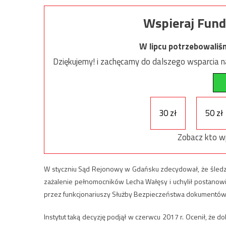
Wspieraj Fund
W lipcu potrzebowaliś
Dziękujemy! i zachęcamy do dalszego wsparcia na
30 zł
50 zł
Zobacz kto w
W styczniu Sąd Rejonowy w Gdańsku zdecydował, że śled
zażalenie pełnomocników Lecha Wałęsy i uchylił postanow
przez funkcjonariuszy Służby Bezpieczeństwa dokumentów 
Instytut taką decyzję podjął w czerwcu 2017 r. Ocenił, że d