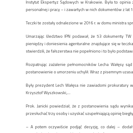
Instytut Ekspertyz Sądowych w Krakowie. Była to opin
personalnej i pracy – i zawartych w nich dokumentów z lat 
Teczki te zostały odnalezione w 2016 r. w domu ministra 
Umarzając śledztwo IPN podawał, że 53 dokumenty TW 
pieniędzy i doniesienia agenturalne znajdujące się w tec
stwierdzili, że fałszerstwa nie popełniono i to było podsta
Rozpatrując zażalenie pełnomocników Lecha Wałęsy sąd 
postanowienie o umorzeniu uchylił. Wraz z pisemnym uzasad
Były prezydent Lech Wałęsa nie zawiadomi prokuratury ws
Krzysztof Wyszkowski,…
Prok. Janicki powiedział, że z postanowienia sądu wyni
przesłuchać trzy osoby i uzyskać uzupełniającą opinię bieg
– A potem oczywiście podjąć decyzję, co dalej – dodał