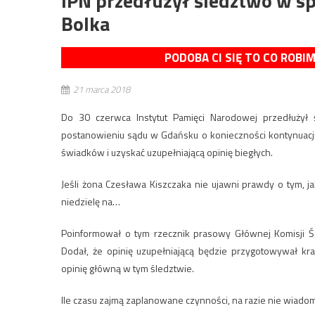
IPN przedłużył śledztwo w s
Bolka
PODOBA CI SIĘ TO CO ROBI
21 marca 2018
Do 30 czerwca Instytut Pamięci Narodowej przedłużył 
postanowieniu sądu w Gdańsku o konieczności kontynuacji
świadków i uzyskać uzupełniającą opinię biegłych.
Jeśli żona Czesława Kiszczaka nie ujawni prawdy o tym, jak
niedzielę na…
Poinformował o tym rzecznik prasowy Głównej Komisji Śc
Dodał, że opinię uzupełniającą będzie przygotowywał kr
opinię główną w tym śledztwie.
Ile czasu zajmą zaplanowane czynności, na razie nie wiado