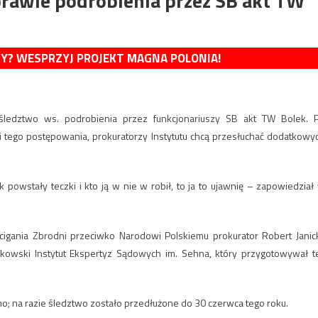
prawie podrobienia przez SB akt TW
MY? WESPRZYJ PROJEKT MAGNA POLONIA!
śledztwo ws. podrobienia przez funkcjonariuszy SB akt TW Bolek. 
 tego postępowania, prokuratorzy Instytutu chcą przesłuchać dodatkowy
 powstały teczki i kto ją w nie w robił, to ja to ujawnię – zapowiedział
igania Zbrodni przeciwko Narodowi Polskiemu prokurator Robert Janick
akowski Instytut Ekspertyz Sądowych im. Sehna, który przygotowywał t
mo; na razie śledztwo zostało przedłużone do 30 czerwca tego roku.