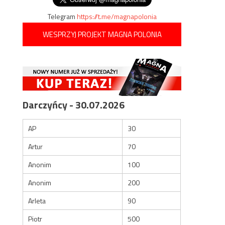
Telegram
https://t.me/magnapolonia
WESPRZYJ PROJEKT MAGNA POLONIA
Darczyńcy - 30.07.2026
AP
30
Artur
70
Anonim
100
Anonim
200
Arleta
90
Piotr
500