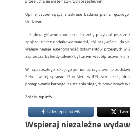
przesłuchania ani tematyki tych przesłuchań.
Opinię uzupełniającą z zakresu badania pisma ręcznego 
śledztwie.
– Sądowi głównie chodziło o to, żeby pozyskać jeszcze w
spojrzeli na ten dodatkowy materiał, jeśli oczywiście uda si
Wałęsa neguje autentyczność dokumentów przejętych w 2
zaprzecza, by kiedykolwiek był tajnym współpracownikiem 
W maju zeszłego roku jego pełnomocnicy prawni przedstawili
Sehna w tej sprawie. Pion śledczy IPN zaznaczał jedn
postępowania karnego, a ustalenia biegłych powołanych w ś
Źródło: tvp.info
Udostępnij na FB
Twee
Wspieraj niezależne wydaw