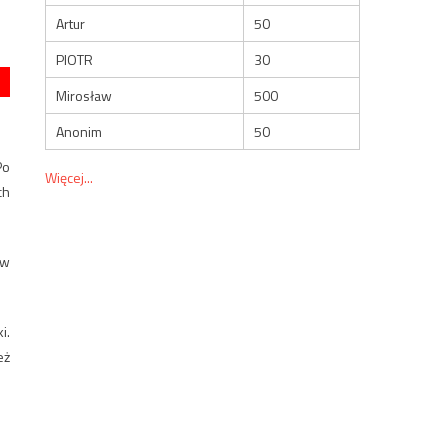
Artur
50
PIOTR
30
Mirosław
500
Anonim
50
Po
Więcej...
ch
 w
i.
eż