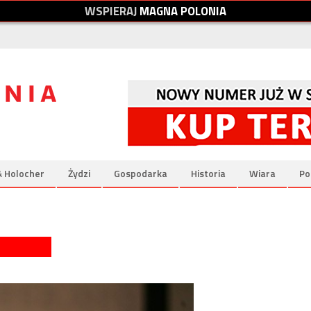
W
S
P
I
E
R
A
J
M
A
G
N
A
P
O
L
O
N
I
A
& Holocher
Żydzi
Gospodarka
Historia
Wiara
Po