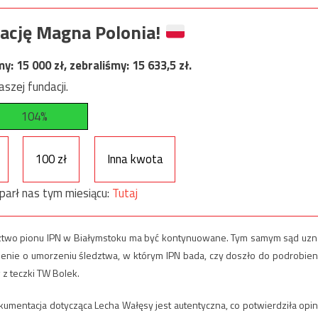
ację Magna Polonia!
my:
15 000
zł, zebraliśmy:
15 633,5
zł.
szej fundacji.
104%
100 zł
Inna kwota
parł nas tym miesiącu:
Tutaj
ztwo pionu IPN w Białymstoku ma być kontynuowane. Tym samym sąd uzn
ienie o umorzeniu śledztwa, w którym IPN bada, czy doszło do podrobien
z teczki TW Bolek.
okumentacja dotycząca Lecha Wałęsy jest autentyczna, co potwierdziła opin