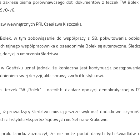
ia z zakresu pisma porównawczego dot. dokumentów z teczek TW Bolek
1970-76.
spraw wewnętrznych PRL Czesława Kiszczaka.
Bolek, w tym zobowiązanie do współpracy z SB, pokwitowania odbio
zkach tajnego współpracownika o pseudonimie Bolek są autentyczne. Śledc
wą decyzji o umorzeniu śledztwa.
w Gdańsku uznał jednak, że konieczna jest kontynuacja postępowania
nieniem swej decyzji, akta sprawy zwrócił Instytutowi.
. teczek TW „Bolek” – ocenił b. działacz opozycji demokratycznej w P
ka, iż prowadzący śledztwo muszą jeszcze wykonać dodatkowe czynnośc
łych z Instytutu Ekspertyz Sądowych im. Sehna w Krakowie.
 prok. Janicki. Zaznaczył, że nie może podać danych tych świadków 