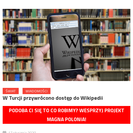
ŚWIAT
WIADOMOŚCI
W Turcji przywrócono dostęp do Wikipedii
PODOBA CI SIĘ TO CO ROBIMY? WESPRZYJ PROJEKT
MAGNA POLONIA!
17 stycznia 2020