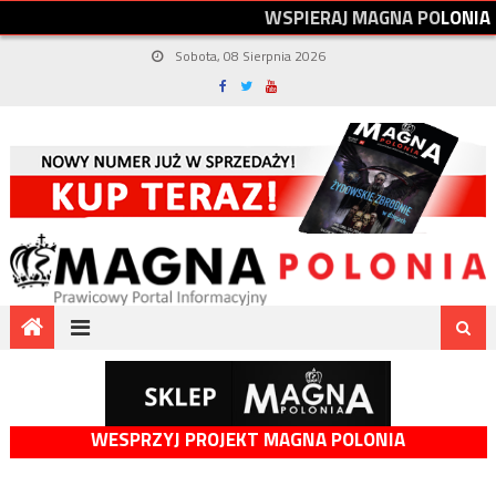
W
S
P
I
E
R
A
J
M
A
G
N
A
P
O
L
O
N
I
A
Sobota, 08 Sierpnia 2026
WESPRZYJ PROJEKT MAGNA POLONIA