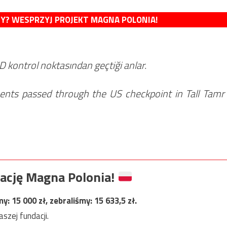
MY? WESPRZYJ PROJEKT MAGNA POLONIA!
D kontrol noktasından geçtiği anlar.
ts passed through the US checkpoint in Tall Tamr
ację Magna Polonia!
my:
15 000
zł, zebraliśmy:
15 633,5
zł.
szej fundacji.