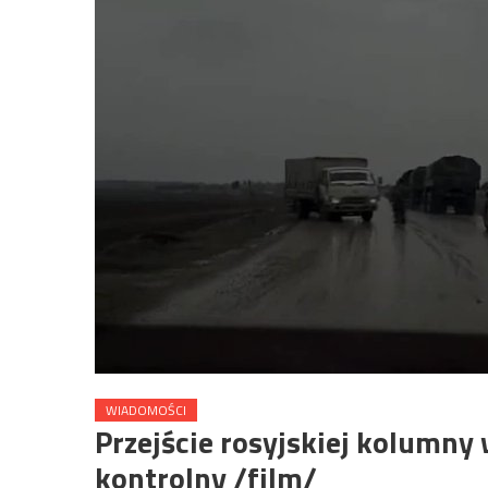
WIADOMOŚCI
Przejście rosyjskiej kolumn
kontrolny /film/