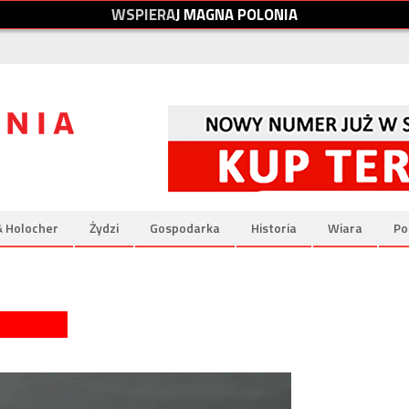
W
S
P
I
E
R
A
J
M
A
G
N
A
P
O
L
O
N
I
A
& Holocher
Żydzi
Gospodarka
Historia
Wiara
Po