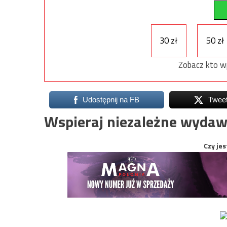
30 zł
50 zł
Zobacz kto w
Udostępnij na FB
Twee
Wspieraj niezależne wydaw
Czy jes