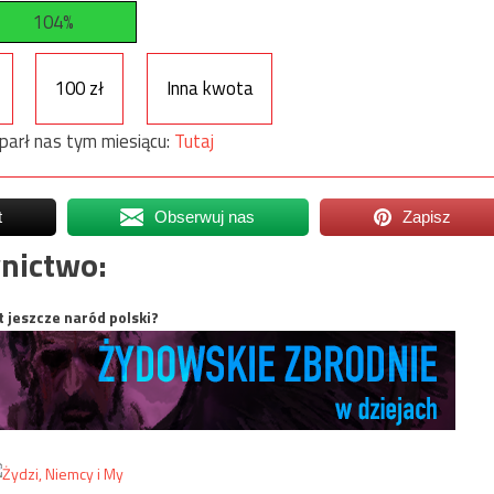
104%
100 zł
Inna kwota
parł nas tym miesiącu:
Tutaj
t
Obserwuj nas
Zapisz
nictwo:
t jeszcze naród polski?