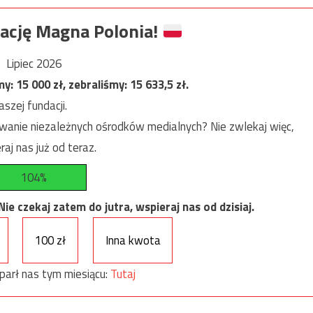
ację Magna Polonia!
Lipiec 2026
my:
15 000
zł, zebraliśmy:
15 633,5
zł.
szej fundacji.
anie niezależnych ośrodków medialnych? Nie zwlekaj więc,
raj nas już od teraz.
104%
e czekaj zatem do jutra, wspieraj nas od dzisiaj.
100 zł
Inna kwota
parł nas tym miesiącu:
Tutaj