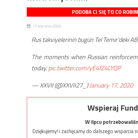
PODOBA CI SIĘ TO CO ROBI
17 stycznia 2020
Rus takviyelerinin bugün Tel Temir'deki AB
The moments when Russian reinforcemen
today.
pic.twitter.com/yE4fZ4LYQP
— XXVII (@XXVII27_)
January 17, 2020
Wspieraj Fund
W lipcu potrzebowaliś
Dziękujemy! i zachęcamy do dalszego wsparcia na