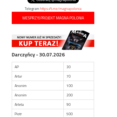
Telegram
https://t.me/magnapolonia
WESPRZYJ PROJEKT MAGNA POLONIA
Darczyńcy - 30.07.2026
AP
30
Artur
70
Anonim
100
Anonim
200
Arleta
90
Piotr
500