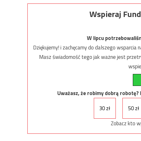
Wspieraj Fund
W lipcu potrzebowaliś
Dziękujemy! i zachęcamy do dalszego wsparcia na
Masz świadomość tego jak ważne jest przetrw
wspie
Uważasz, że robimy dobrą robotę? Ni
30 zł
50 zł
Zobacz kto w