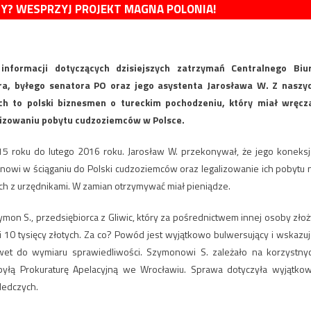
MY? WESPRZYJ PROJEKT MAGNA POLONIA!
 informacji dotyczących dzisiejszych zatrzymań Centralnego Biu
ra, byłego senatora PO oraz jego asystenta Jarosława W. Z naszy
ch to polski biznesmen o tureckim pochodzeniu, który miał wręcz
lizowaniu pobytu cudzoziemców w Polsce.
015 roku do lutego 2016 roku. Jarosław W. przekonywał, że jego koneksj
nowi w ściąganiu do Polski cudzoziemców oraz legalizowanie ich pobytu 
ach z urzędnikami. W zamian otrzymywać miał pieniądze.
mon S., przedsiębiorca z Gliwic, który za pośrednictwem innej osoby złoż
 10 tysięcy złotych. Za co? Powód jest wyjątkowo bulwersujący i wskazuj
awet do wymiaru sprawiedliwości. Szymonowi S. zależało na korzystny
łą Prokuraturę Apelacyjną we Wrocławiu. Sprawa dotyczyła wyjątko
ledczych.