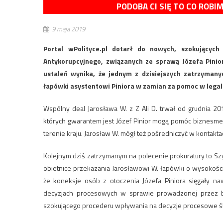
PODOBA CI SIĘ TO CO ROBI
9 maja 2019
Portal wPolityce.pl dotarł do nowych, szokujących
Antykorupcyjnego, związanych ze sprawą Józefa Pinio
ustaleń wynika, że jednym z dzisiejszych zatrzymany
łapówki asystentowi Piniora w zamian za pomoc w lega
Wspólny deal Jarosława W. z Z Ali D. trwał od grudnia 2
których gwarantem jest Józef Pinior mogą pomóc biznesme
terenie kraju. Jarosław W. mógł też pośredniczyć w kontakt
Kolejnym dziś zatrzymanym na polecenie prokuratury to Szy
obietnice przekazania Jarosławowi W. łapówki o wysokości
że koneksje osób z otoczenia Józefa Piniora sięgały n
decyzjach procesowych w sprawie prowadzonej przez by
szokującego procederu wpływania na decyzje procesowe ś