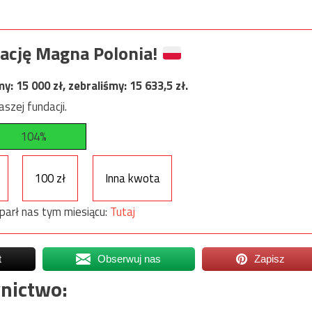
ację Magna Polonia!
my:
15 000
zł, zebraliśmy:
15 633,5
zł.
szej fundacji.
104%
100 zł
Inna kwota
parł nas tym miesiącu:
Tutaj
t
Obserwuj nas
Zapisz
nictwo: