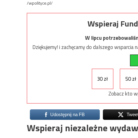
/wpolityce.pl/
Wspieraj Fund
W lipcu potrzebowaliś
Dziękujemy! i zachęcamy do dalszego wsparcia na
30 zł
50 zł
Zobacz kto w
Udostępnij na FB
Twee
Wspieraj niezależne wydaw