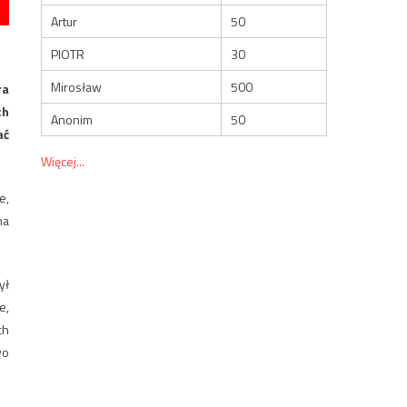
Artur
50
PIOTR
30
Mirosław
500
ra
ch
Anonim
50
ać
Więcej...
e,
na
ył
e,
ch
wo