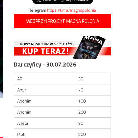
Telegram
https://t.me/magnapolonia
WESPRZYJ PROJEKT MAGNA POLONIA
Darczyńcy - 30.07.2026
AP
30
Artur
70
Anonim
100
Anonim
200
Arleta
90
Piotr
500