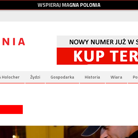
W
S
P
I
E
R
A
J
M
A
G
N
A
P
O
L
O
N
I
A
& Holocher
Żydzi
Gospodarka
Historia
Wiara
Po