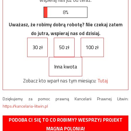
8%
Uważasz, że robimy dobrą robotę? Nie czekaj zatem
do jutra, wspieraj nas od dzisiaj.
30 zł
50 zł
100 zł
Inna kwota
Zobacz kto wparł nas tym miesiącu:
Tutaj
Dziękujemy za pomoc prawną Kancelarii Prawnej Litwin:
https://kancelaria-litwin.pl
PODOBA CI SIĘ TO CO ROBIMY? WESPRZYJ PROJEKT
MAGNA POLONIA!