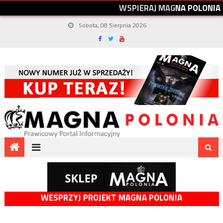
W
S
P
I
E
R
A
J
M
A
G
N
A
P
O
L
O
N
I
A
Sobota, 08 Sierpnia 2026
WESPRZYJ PROJEKT MAGNA POLONIA