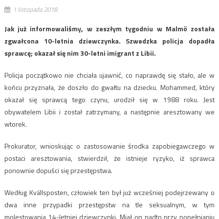
1 listopada 2018
Jak już informowaliśmy, w zeszłym tygodniu w Malmö została
zgwałcona 10-letnia dziewczynka. Szwedzka policja dopadła
sprawcę; okazał się nim 30-letni imigrant z Libii.
Policja początkowo nie chciała ujawnić, co naprawdę się stało, ale w
końcu przyznała, że doszło do gwałtu na dziecku. Mohammed, który
okazał się sprawcą tego czynu, urodził się w 1988 roku. Jest
obywatelem Libii i został zatrzymany, a następnie aresztowany we
wtorek.
Prokurator, wnioskując o zastosowanie środka zapobiegawczego w
postaci aresztowania, stwierdził, że istnieje ryzyko, iż sprawca
ponownie dopuści się przestępstwa.
Według Kvällsposten, człowiek ten był już wcześniej podejrzewany o
dwa inne przypadki przestępstw na tle seksualnym, w tym
molestowania 14-letniej dziewczynki. Miał on nadto przy popełnianiu