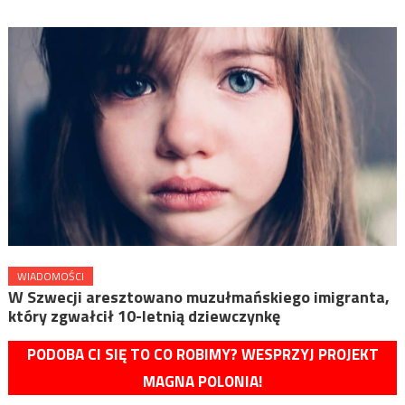
WIADOMOŚCI
W Szwecji aresztowano muzułmańskiego imigranta,
który zgwałcił 10-letnią dziewczynkę
PODOBA CI SIĘ TO CO ROBIMY? WESPRZYJ PROJEKT
MAGNA POLONIA!