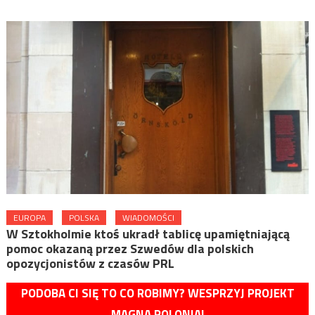
EUROPA
POLSKA
WIADOMOŚCI
W Sztokholmie ktoś ukradł tablicę upamiętniającą
pomoc okazaną przez Szwedów dla polskich
opozycjonistów z czasów PRL
PODOBA CI SIĘ TO CO ROBIMY? WESPRZYJ PROJEKT
MAGNA POLONIA!