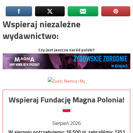
Wspieraj niezależne
wydawnictwo:
Czy jest jeszcze naród polski?
Wspieraj Fundację Magna Polonia!
Sierpień 2026
W sierpniu potrzebujemy:
16 500
zł, zebraliśmy:
1351