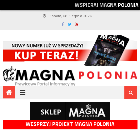
W
S
P
I
E
R
A
J
M
A
G
N
A
P
O
L
O
N
I
A
Sobota, 08 Sierpnia 2026
WESPRZYJ PROJEKT MAGNA POLONIA