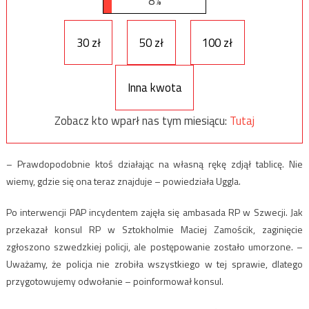
8%
30 zł
50 zł
100 zł
Inna kwota
Zobacz kto wparł nas tym miesiącu:
Tutaj
– Prawdopodobnie ktoś działając na własną rękę zdjął tablicę. Nie
wiemy, gdzie się ona teraz znajduje – powiedziała Uggla.
Po interwencji PAP incydentem zajęła się ambasada RP w Szwecji. Jak
przekazał konsul RP w Sztokholmie Maciej Zamościk, zaginięcie
zgłoszono szwedzkiej policji, ale postępowanie zostało umorzone. –
Uważamy, że policja nie zrobiła wszystkiego w tej sprawie, dlatego
przygotowujemy odwołanie – poinformował konsul.