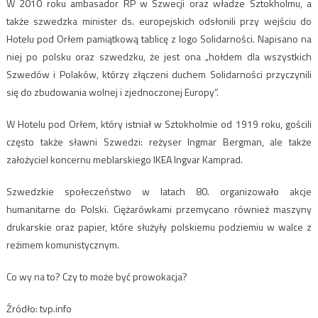
W 2010 roku ambasador RP w Szwecji oraz władze Sztokholmu, a
także szwedzka minister ds. europejskich odsłonili przy wejściu do
Hotelu pod Orłem pamiątkową tablicę z logo Solidarności. Napisano na
niej po polsku oraz szwedzku, że jest ona „hołdem dla wszystkich
Szwedów i Polaków, którzy złączeni duchem Solidarności przyczynili
się do zbudowania wolnej i zjednoczonej Europy”.
W Hotelu pod Orłem, który istniał w Sztokholmie od 1919 roku, gościli
często także sławni Szwedzi: reżyser Ingmar Bergman, ale także
założyciel koncernu meblarskiego IKEA Ingvar Kamprad.
Szwedzkie społeczeństwo w latach 80. organizowało akcje
humanitarne do Polski. Ciężarówkami przemycano również maszyny
drukarskie oraz papier, które służyły polskiemu podziemiu w walce z
reżimem komunistycznym.
Co wy na to? Czy to może być prowokacja?
Źródło: tvp.info