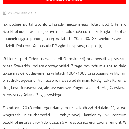
26 września 2019
Jak podaje portal tvp.info z fasady nieczynnego Hotelu pod Orłem w
Sztokholmie w niejasnych okolicznościach zniknęła tablica
upamiętniająca pomoc, jakiej w latach 70. i 80. XX wieku Szwedzi
udzielili Polakom. Ambasada RP zgłosiła sprawę na policję.
W Hotelu pod Orłem (szw. Hotell Oernskoeld) przebywali zapraszani
przez Szwedów polscy opozycjoniści. Z tego powodu miejsce to dało
także nazwę wydawanemu w latach 1984-1989 czasopismu, w którym
przedrukowywano i tłumaczono na szwedzki m.in. teksty Jacka Kuronia,
Bogdana Borusewicza, ale też wiersze Zbigniewa Herberta, Czesława
Miłosza czy Adama Zagajewskiego.
Z końcem 2018 roku legendarny hotel zakończył działalność, a we
wnętrzach nieruchomości – zabytkowej kamienicy w centrum
Sztokholmu przy ulicy Nybrogatan 6 – rozpoczęto gruntowny remont. W