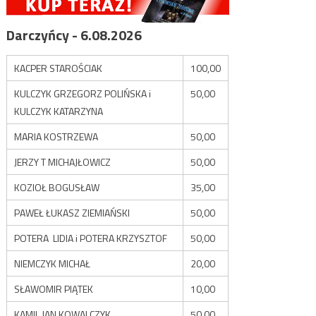
Darczyńcy - 6.08.2026
KACPER STAROŚCIAK
100,00
KULCZYK GRZEGORZ POLIŃSKA i
50,00
KULCZYK KATARZYNA
MARIA KOSTRZEWA
50,00
JERZY T MICHAJŁOWICZ
50,00
KOZIOŁ BOGUSŁAW
35,00
PAWEŁ ŁUKASZ ZIEMIAŃSKI
50,00
POTERA LIDIA i POTERA KRZYSZTOF
50,00
NIEMCZYK MICHAŁ
20,00
SŁAWOMIR PIĄTEK
10,00
KAMIL JAN KOWALCZYK
50,00