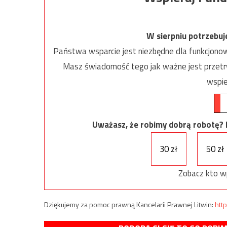
W sierpniu potrzebu
Państwa wsparcie jest niezbędne dla funkcjonow
Masz świadomość tego jak ważne jest przetrw
wspie
Uważasz, że robimy dobrą robotę? Ni
30 zł
50 zł
Zobacz kto w
Dziękujemy za pomoc prawną Kancelarii Prawnej Litwin:
http