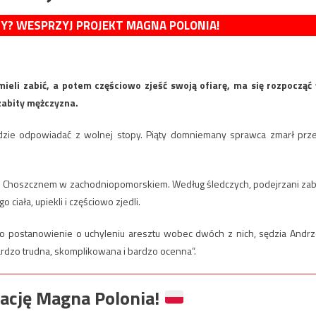
MY? WESPRZYJ PROJEKT MAGNA POLONIA!
ieli zabić, a potem częściowo zjeść swoją ofiarę, ma się rozpocząć
zabity mężczyzna.
ędzie odpowiadać z wolnej stopy. Piąty domniemany sprawca zmarł prz
od Choszcznem w zachodniopomorskiem. Według śledczych, podejrzani zabi
ciała, upiekli i częściowo zjedli.
o postanowienie o uchyleniu aresztu wobec dwóch z nich, sędzia Andrz
ardzo trudna, skomplikowana i bardzo ocenna”.
ację Magna Polonia!