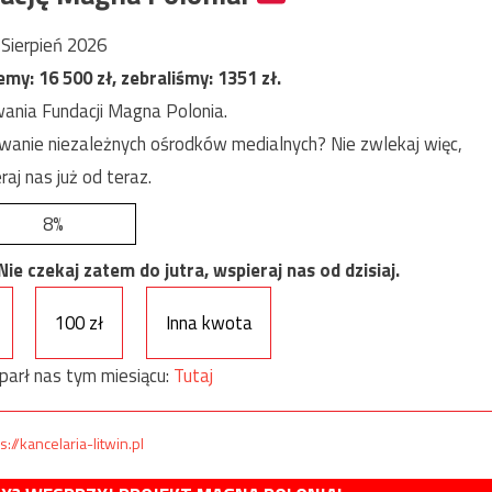
Sierpień 2026
jemy:
16 500
zł, zebraliśmy:
1351
zł.
ania Fundacji Magna Polonia.
anie niezależnych ośrodków medialnych? Nie zwlekaj więc,
raj nas już od teraz.
8%
e czekaj zatem do jutra, wspieraj nas od dzisiaj.
100 zł
Inna kwota
parł nas tym miesiącu:
Tutaj
s://kancelaria-litwin.pl