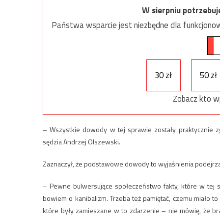
W sierpniu potrzebu
Państwa wsparcie jest niezbędne dla funkcjonow
30 zł
50 zł
Zobacz kto w
– Wszystkie dowody w tej sprawie zostały praktycznie z
sędzia Andrzej Olszewski.
Zaznaczył, że podstawowe dowody to wyjaśnienia podejrzan
– Pewne bulwersujące społeczeństwo fakty, które w tej s
bowiem o kanibalizm. Trzeba też pamiętać, czemu miało to 
które były zamieszane w to zdarzenie – nie mówię, że bra