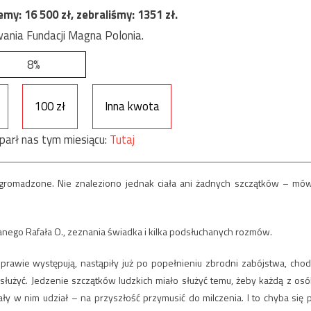
jemy:
16 500
zł, zebraliśmy:
1351
zł.
ania Fundacji Magna Polonia.
8%
100 zł
Inna kwota
parł nas tym miesiącu:
Tutaj
gromadzone. Nie znaleziono jednak ciała ani żadnych szczątków – mów
ego Rafała O., zeznania świadka i kilka podsłuchanych rozmów.
prawie występują, nastąpiły już po popełnieniu zbrodni zabójstwa, chod
służyć. Jedzenie szczątków ludzkich miało służyć temu, żeby każdą z osó
ły w nim udział – na przyszłość przymusić do milczenia. I to chyba się 