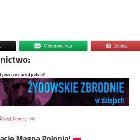
t
Obserwuj nas
Zapisz
nictwo:
t jeszcze naród polski?
ację Magna Polonia!