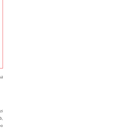
ił
zi
b,
po