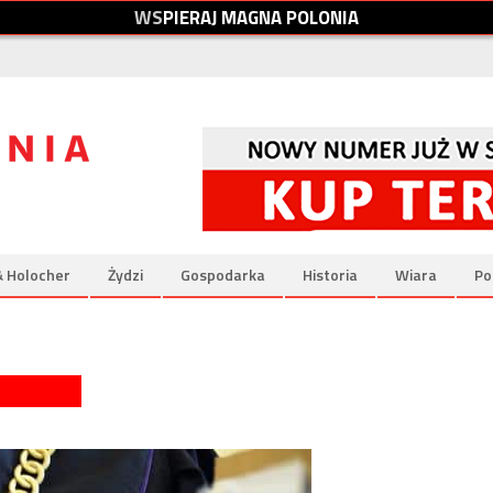
W
S
P
I
E
R
A
J
M
A
G
N
A
P
O
L
O
N
I
A
& Holocher
Żydzi
Gospodarka
Historia
Wiara
Po