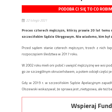
PODOBA CI SIĘ TO CO ROBI
22 lutego 2021
Proces czterech mężczyzn, którzy prawie 20 lat temu m
szczecińskim Sądzie Okręgowym. Nie wiadomo, kim był 
Przed sądem stanie czterech mężczyzn, trzech z nich b
rozpoczęciem śledztwa w 2017 roku.
W 2002 roku mieli oni pobić i uwięzić mężczyznę we wsi p
go ze szczególnym okrucieństwem, a potem odcięli części jego 
Gdy w 2019 r. w szczecińskim Sądzie Apelacyjnym zapadł
Olszewski wskazywał, że sprawa jest „nietypowa, ale też b
Wspieraj Fund