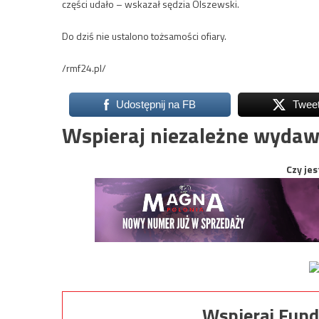
części udało – wskazał sędzia Olszewski.
Do dziś nie ustalono tożsamości ofiary.
/rmf24.pl/
Udostępnij na FB
Twee
Wspieraj niezależne wydaw
Czy jes
Wspieraj Fund