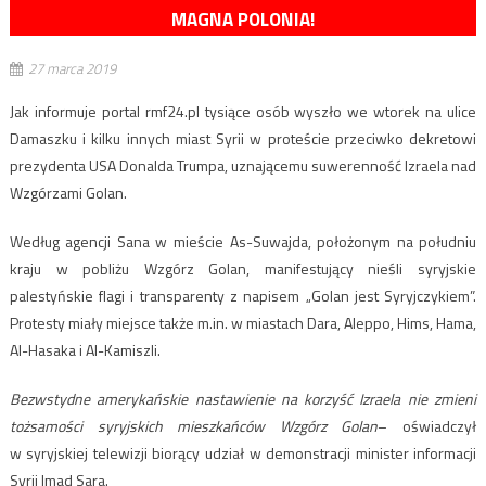
MAGNA POLONIA!
27 marca 2019
Jak informuje portal rmf24.pl tysiące osób wyszło we wtorek na ulice
Damaszku i kilku innych miast Syrii w proteście przeciwko dekretowi
prezydenta USA Donalda Trumpa, uznającemu suwerenność Izraela nad
Wzgórzami Golan.
Według agencji Sana w mieście As-Suwajda, położonym na południu
kraju w pobliżu Wzgórz Golan, manifestujący nieśli syryjskie
palestyńskie flagi i transparenty z napisem „Golan jest Syryjczykiem”.
Protesty miały miejsce także m.in. w miastach Dara, Aleppo, Hims, Hama,
Al-Hasaka i Al-Kamiszli.
Bezwstydne amerykańskie nastawienie na korzyść Izraela nie zmieni
tożsamości syryjskich mieszkańców Wzgórz Golan
– oświadczył
w syryjskiej telewizji biorący udział w demonstracji minister informacji
Syrii Imad Sara.