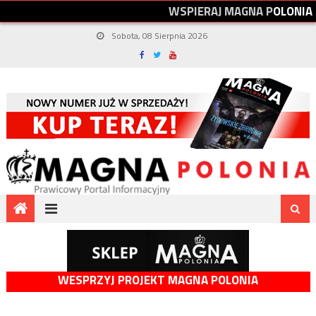
W
S
P
I
E
R
A
J
M
A
G
N
A
P
O
L
O
N
I
A
Sobota, 08 Sierpnia 2026
WESPRZYJ PROJEKT MAGNA POLONIA