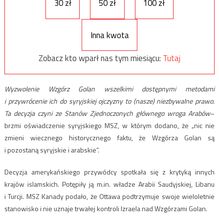
30 zł
50 zł
100 zł
Inna kwota
Zobacz kto wparł nas tym miesiącu:
Tutaj
Wyzwolenie Wzgórz Golan wszelkimi dostępnymi metodami
i przywrócenie ich do syryjskiej ojczyzny to (nasze) niezbywalne prawo.
Ta decyzja czyni ze Stanów Zjednoczonych głównego wroga Arabów
–
brzmi oświadczenie syryjskiego MSZ, w którym dodano, że „nic nie
zmieni wiecznego historycznego faktu, że Wzgórza Golan są
i pozostaną syryjskie i arabskie”.
Decyzja amerykańskiego przywódcy spotkała się z krytyką innych
krajów islamskich. Potępiły ją m.in. władze Arabii Saudyjskiej, Libanu
i Turcji. MSZ Kanady podało, że Ottawa podtrzymuje swoje wieloletnie
stanowisko i nie uznaje trwałej kontroli Izraela nad Wzgórzami Golan.