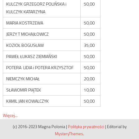
KULCZYK GRZEGORZ POLIŃSKA i
50,00
KULCZYK KATARZYNA
MARIA KOSTRZEWA
50,00
JERZY T MICHAJŁOWICZ
50,00
KOZIOŁ BOGUSŁAW
35,00
PAWEŁ ŁUKASZ ZIEMIAŃSKI
50,00
POTERA LIDIA i POTERA KRZYSZTOF
50,00
NIEMCZYK MICHAŁ
20,00
SŁAWOMIR PIĄTEK
10,00
KAMIL JAN KOWALCZYK
50,00
Więcej...
(c) 2016-2023 Magna Polonia
|
Polityka prywatności
|
Editorial by
MysteryThemes
.