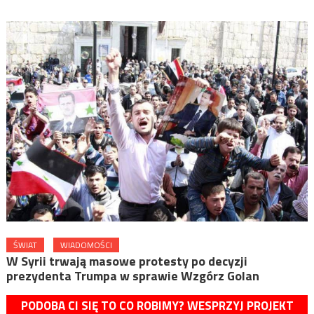
ŚWIAT
WIADOMOŚCI
W Syrii trwają masowe protesty po decyzji
prezydenta Trumpa w sprawie Wzgórz Golan
PODOBA CI SIĘ TO CO ROBIMY? WESPRZYJ PROJEKT