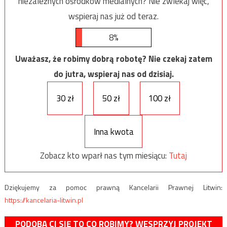
niezależnych ośrodków medialnych? Nie zwlekaj więc,
wspieraj nas już od teraz.
8%
Uważasz, że robimy dobrą robotę? Nie czekaj zatem
do jutra, wspieraj nas od dzisiaj.
30 zł
50 zł
100 zł
Inna kwota
Zobacz kto wparł nas tym miesiącu:
Tutaj
Dziękujemy za pomoc prawną Kancelarii Prawnej Litwin:
https://kancelaria-litwin.pl
PODOBA CI SIĘ TO CO ROBIMY? WESPRZYJ PROJEKT