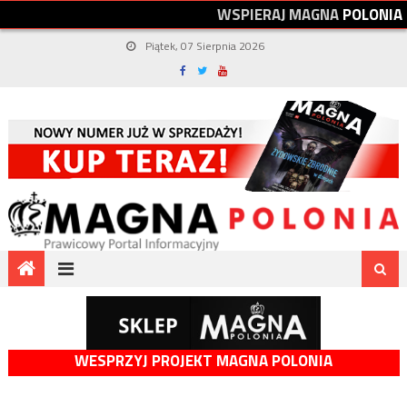
W
S
P
I
E
R
A
J
M
A
G
N
A
P
O
L
O
N
I
A
Piątek, 07 Sierpnia 2026
WESPRZYJ PROJEKT MAGNA POLONIA