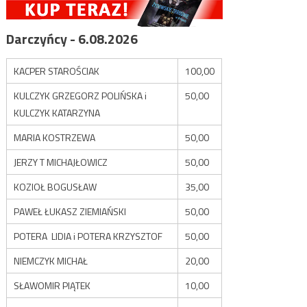
Darczyńcy - 6.08.2026
KACPER STAROŚCIAK
100,00
KULCZYK GRZEGORZ POLIŃSKA i
50,00
KULCZYK KATARZYNA
MARIA KOSTRZEWA
50,00
JERZY T MICHAJŁOWICZ
50,00
KOZIOŁ BOGUSŁAW
35,00
PAWEŁ ŁUKASZ ZIEMIAŃSKI
50,00
POTERA LIDIA i POTERA KRZYSZTOF
50,00
NIEMCZYK MICHAŁ
20,00
SŁAWOMIR PIĄTEK
10,00