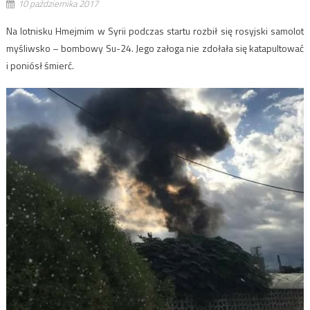
10 października 2017
Na lotnisku Hmejmim w Syrii podczas startu rozbił się rosyjski samolot
myśliwsko – bombowy Su-24. Jego załoga nie zdołała się katapultować
i poniósł śmierć.