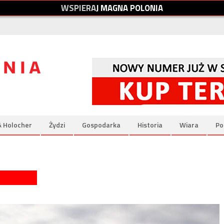
W
S
P
I
E
R
A
J
M
A
G
N
A
P
O
L
O
N
I
A
& Holocher
Żydzi
Gospodarka
Historia
Wiara
Po