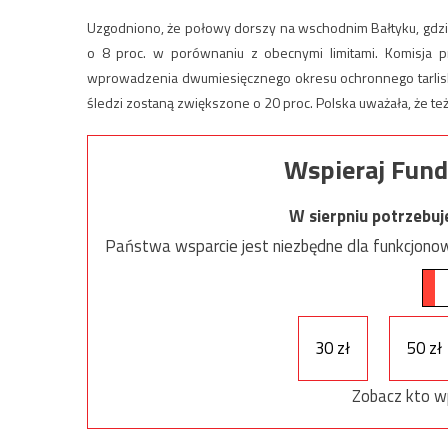
Uzgodniono, że połowy dorszy na wschodnim Bałtyku, gdzie
o 8 proc. w porównaniu z obecnymi limitami. Komisja p
wprowadzenia dwumiesięcznego okresu ochronnego tarlisk,
śledzi zostaną zwiększone o 20 proc. Polska uważała, że t
Wspieraj Fund
W sierpniu potrzebu
Państwa wsparcie jest niezbędne dla funkcjonow
30 zł
50 zł
Zobacz kto w