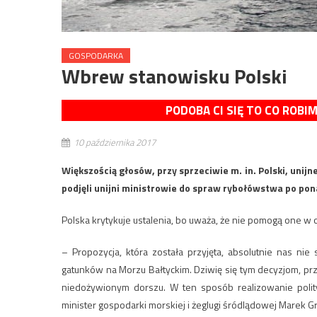
GOSPODARKA
Wbrew stanowisku Polski
PODOBA CI SIĘ TO CO ROBI
10 października 2017
Większością głosów, przy sprzeciwie m. in. Polski, unij
podjęli unijni ministrowie do spraw rybołówstwa po p
Polska krytykuje ustalenia, bo uważa, że nie pomogą one w 
– Propozycja, która została przyjęta, absolutnie nas nie
gatunków na Morzu Bałtyckim. Dziwię się tym decyzjom, przy
niedożywionym dorszu. W ten sposób realizowanie polit
minister gospodarki morskiej i żeglugi śródlądowej Marek G