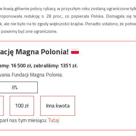
 łowią głównie polscy rybacy, w przyszłym roku zostaną ograniczone tyl
roponowała redukcję o 28 proc., co popierała Polska. Domagała się t
 ale nie było na to zgody większości krajów. Ponadto ustalono, że poło
eż powinny być one ograniczone.
ację Magna Polonia!
jemy:
16 500
zł, zebraliśmy:
1351
zł.
ania Fundacji Magna Polonia.
8%
100 zł
Inna kwota
parł nas tym miesiącu:
Tutaj