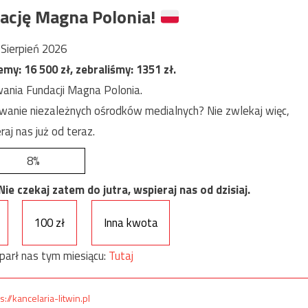
ację Magna Polonia!
Sierpień 2026
jemy:
16 500
zł, zebraliśmy:
1351
zł.
ania Fundacji Magna Polonia.
anie niezależnych ośrodków medialnych? Nie zwlekaj więc,
raj nas już od teraz.
8%
e czekaj zatem do jutra, wspieraj nas od dzisiaj.
100 zł
Inna kwota
parł nas tym miesiącu:
Tutaj
s://kancelaria-litwin.pl