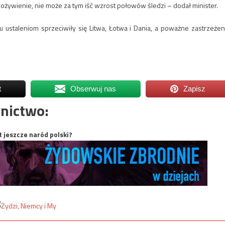
ywienie, nie może za tym iść wzrost połowów śledzi – dodał minister.
u ustaleniom sprzeciwiły się Litwa, Łotwa i Dania, a poważne zastrzeżen
t
Obserwuj nas
Zapisz
nictwo:
t jeszcze naród polski?