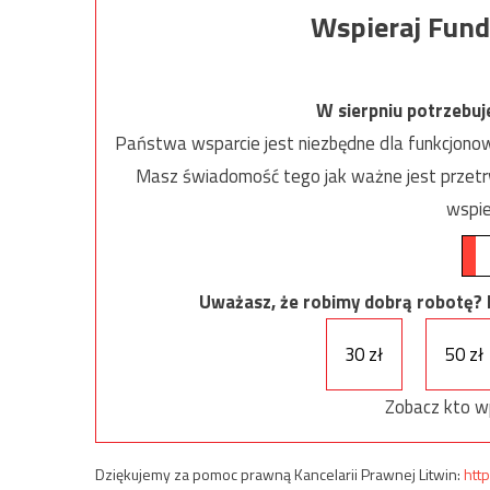
Wspieraj Fund
W sierpniu potrzebu
Państwa wsparcie jest niezbędne dla funkcjonow
Masz świadomość tego jak ważne jest przetrw
wspie
Uważasz, że robimy dobrą robotę? Ni
30 zł
50 zł
Zobacz kto w
Dziękujemy za pomoc prawną Kancelarii Prawnej Litwin:
http