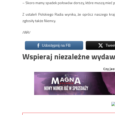
– Skoro mamy spadek połowów dorszy, które muszą mieć poż
Z ustaleń Polskiego Radia wynika, że oprócz naszego kraj
zgłosiły także Niemcy.
/IAR/
Udostępnij na FB
Twee
Wspieraj niezależne wydaw
Czy jes