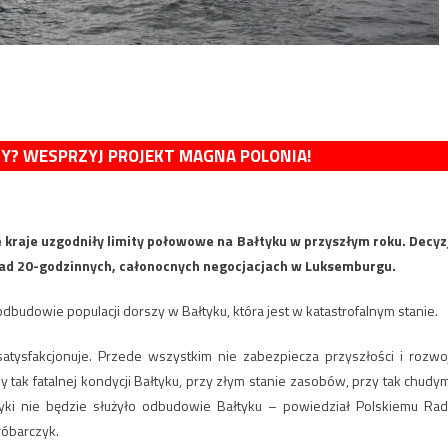
MY? WESPRZYJ PROJEKT MAGNA POLONIA!
ne kraje uzgodniły limity połowowe na Bałtyku w przyszłym roku. Decyz
onad 20-godzinnych, całonocnych negocjacjach w Luksemburgu.
odbudowie populacji dorszy w Bałtyku, która jest w katastrofalnym stanie.
 satysfakcjonuje. Przede wszystkim nie zabezpiecza przyszłości i rozwo
 tak fatalnej kondycji Bałtyku, przy złym stanie zasobów, przy tak chudym
yki nie będzie służyło odbudowie Bałtyku – powiedział Polskiemu Rad
róbarczyk.