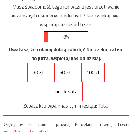
Masz świadomość tego jak ważne jest przetrwanie
niezależnych ośrodków medialnych? Nie zwlekaj więc,
wspieraj nas już od teraz.
8%
Uważasz, że robimy dobrą robotę? Nie czekaj zatem
do jutra, wspieraj nas od dzisiaj.
30 zł
50 zł
100 zł
Inna kwota
Zobacz kto wparł nas tym miesiącu:
Tutaj
Dziękujemy za pomoc prawną Kancelarii Prawnej Litwin:
https://kancelaria-litwin.pl