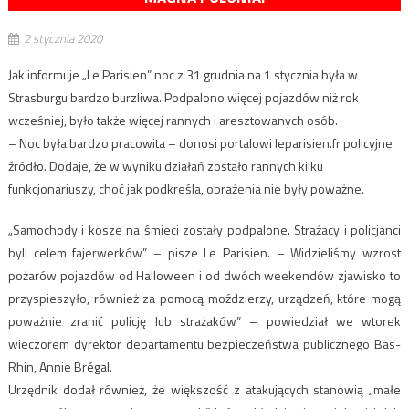
2 stycznia 2020
Jak informuje „Le Parisien” noc z 31 grudnia na 1 stycznia była w
Strasburgu bardzo burzliwa. Podpalono więcej pojazdów niż rok
wcześniej, było także więcej rannych i aresztowanych osób.
– Noc była bardzo pracowita – donosi portalowi leparisien.fr policyjne
źródło. Dodaje, że w wyniku działań zostało rannych kilku
funkcjonariuszy, choć jak podkreśla, obrażenia nie były poważne.
„Samochody i kosze na śmieci zostały podpalone. Strażacy i policjanci
byli celem fajerwerków” – pisze Le Parisien. – Widzieliśmy wzrost
pożarów pojazdów od Halloween i od dwóch weekendów zjawisko to
przyspieszyło, również za pomocą moździerzy, urządzeń, które mogą
poważnie zranić policję lub strażaków” – powiedział we wtorek
wieczorem dyrektor departamentu bezpieczeństwa publicznego Bas-
Rhin, Annie Brégal.
Urzędnik dodał również, że większość z atakujących stanowią „małe