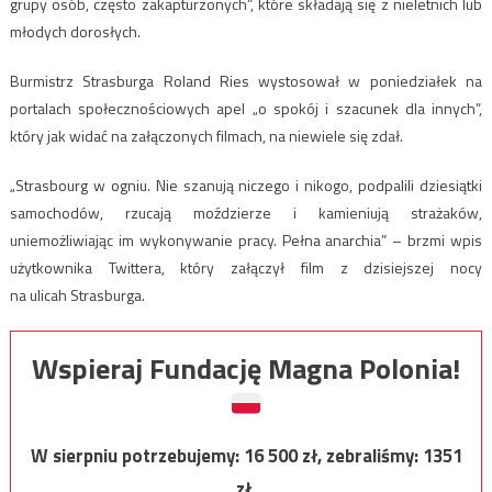
grupy osób, często zakapturzonych”, które składają się z nieletnich lub
młodych dorosłych.
Burmistrz Strasburga Roland Ries wystosował w poniedziałek na
portalach społecznościowych apel „o spokój i szacunek dla innych”,
który jak widać na załączonych filmach, na niewiele się zdał.
„Strasbourg w ogniu. Nie szanują niczego i nikogo, podpalili dziesiątki
samochodów, rzucają moździerze i kamieniują strażaków,
uniemożliwiając im wykonywanie pracy. Pełna anarchia” – brzmi wpis
użytkownika Twittera, który załączył film z dzisiejszej nocy
na ulicah Strasburga.
Wspieraj Fundację Magna Polonia!
W sierpniu potrzebujemy:
16 500
zł, zebraliśmy:
1351
zł.