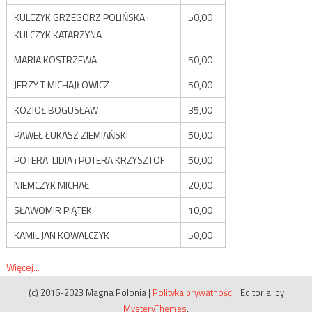
KULCZYK GRZEGORZ POLIŃSKA i
50,00
KULCZYK KATARZYNA
MARIA KOSTRZEWA
50,00
JERZY T MICHAJŁOWICZ
50,00
KOZIOŁ BOGUSŁAW
35,00
PAWEŁ ŁUKASZ ZIEMIAŃSKI
50,00
POTERA LIDIA i POTERA KRZYSZTOF
50,00
NIEMCZYK MICHAŁ
20,00
SŁAWOMIR PIĄTEK
10,00
KAMIL JAN KOWALCZYK
50,00
Więcej...
(c) 2016-2023 Magna Polonia
|
Polityka prywatności
|
Editorial by
MysteryThemes
.