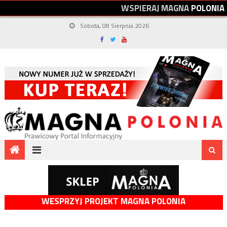
W
S
P
I
E
R
A
J
M
A
G
N
A
P
O
L
O
N
I
A
Sobota, 08 Sierpnia 2026
WESPRZYJ PROJEKT MAGNA POLONIA