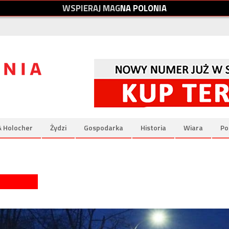
W
S
P
I
E
R
A
J
M
A
G
N
A
P
O
L
O
N
I
A
& Holocher
Żydzi
Gospodarka
Historia
Wiara
Po