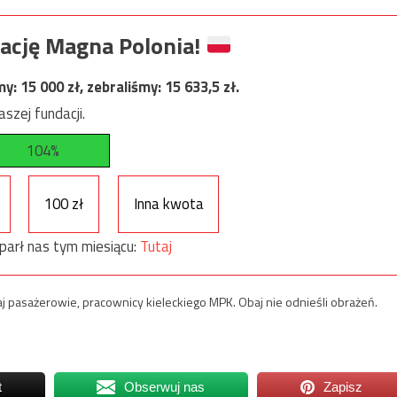
ację Magna Polonia!
my:
15 000
zł, zebraliśmy:
15 633,5
zł.
szej fundacji.
104%
100 zł
Inna kwota
parł nas tym miesiącu:
Tutaj
j pasażerowie, pracownicy kieleckiego MPK. Obaj nie odnieśli obrażeń.
t
Obserwuj nas
Zapisz