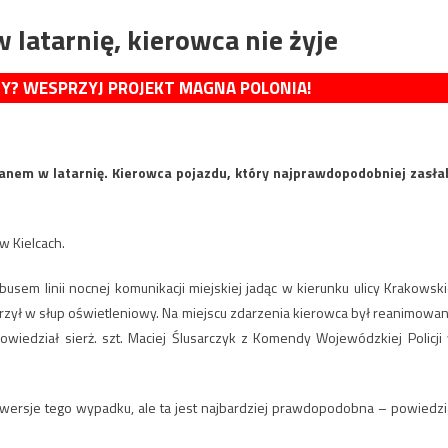
 latarnię, kierowca nie żyje
MY? WESPRZYJ PROJEKT MAGNA POLONIA!
ranem w latarnię. Kierowca pojazdu, który najprawdopodobniej zasła
w Kielcach.
usem linii nocnej komunikacji miejskiej jadąc w kierunku ulicy Krakowski
uderzył w słup oświetleniowy. Na miejscu zdarzenia kierowca był reanimowan
powiedział sierż. szt. Maciej Ślusarczyk z Komendy Wojewódzkiej Policji
e wersje tego wypadku, ale ta jest najbardziej prawdopodobna – powiedzi