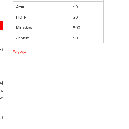
Artur
50
PIOTR
30
Mirosław
500
Anonim
50
bł
Więcej...
ej
y.
 w
ał