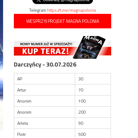
Telegram
https://t.me/magnapolonia
WESPRZYJ PROJEKT MAGNA POLONIA
Darczyńcy - 30.07.2026
AP
30
Artur
70
Anonim
100
Anonim
200
Arleta
90
Piotr
500