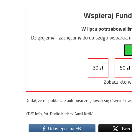
Wspieraj Fund
W lipcu potrzebowaliś
Dziękujemy! i zachęcamy do dalszego wsparcia na
30 zł
50 zł
Zobacz kto w
Dodał, że na pokładzie autobusu znajdowali się również dwa
/TVP Info, fot. Radio Kielce/Kamil Król/
Udostępnij na FB
Twee