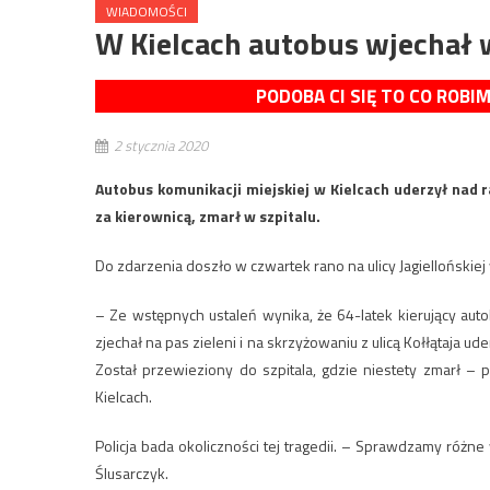
WIADOMOŚCI
W Kielcach autobus wjechał w
PODOBA CI SIĘ TO CO ROBI
2 stycznia 2020
Autobus komunikacji miejskiej w Kielcach uderzył nad 
za kierownicą, zmarł w szpitalu.
Do zdarzenia doszło w czwartek rano na ulicy Jagiellońskiej 
– Ze wstępnych ustaleń wynika, że 64-latek kierujący autob
zjechał na pas zieleni i na skrzyżowaniu z ulicą Kołłątaja 
Został przewieziony do szpitala, gdzie niestety zmarł – 
Kielcach.
Policja bada okoliczności tej tragedii. – Sprawdzamy różn
Ślusarczyk.